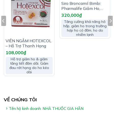
Phụ liệu: chất độn (Cellulose vi tinh thể, tinh bột), chất
Siro Broncamil Bimbi
chống đông vón (talc, magie stearat), chất kết dính
Pharmalife Giảm Ho,
(polyvinyl pyrrolidon), chất bảo quản (nipagin, nipasol)
Giảm Viêm Phế Quản
320,000
₫
Tăng cường khả năng hô
Công Dụng XUYÊN HƯƠNG LC:
hấp, giảm ho trong trường
hợp ho có đờm, ho do
Hỗ trợ giảm các biểu hiện đau đầu, hắt hơi, sổ mũi,
nhiễm lạnh
ngạt mũi do cảm lạnh
VIÊN NGẬM HOTEXCOL
– Hỗ Trợ Thanh Họng
108,000
₫
Hỗ trợ giảm ho & giảm
tăng tiết đờm dãi. Giảm
đau rát họng do ho kéo
dài
Đối Tượng Sử Dụng XUYÊN HƯƠNG LC:
Trẻ từ 6 tuổi và người lớn bị đau đầu, hắt hơi, sổ mũi,
VỀ CHÚNG TÔI
ngạt mũi do cảm lạnh
Tên hộ kinh doanh: NHÀ THUỐC GIA HÂN