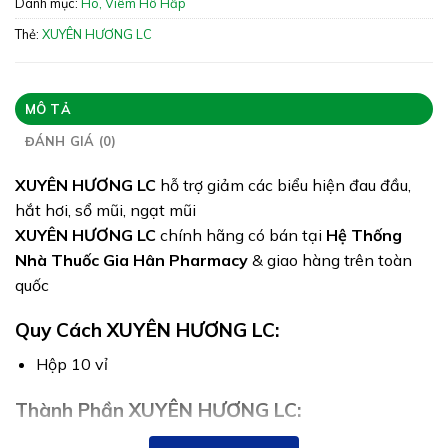
Danh mục:
Ho, Viêm Hô Hấp
Giấy phép: 2129/2023/ĐKSP
Thẻ:
XUYÊN HƯƠNG LC
Quy cách:
Tình trạng hàng: Hết hàng
MÔ TẢ
ĐÁNH GIÁ (0)
XUYÊN HƯƠNG LC
hỗ trợ giảm các biểu hiện đau đầu,
hắt hơi, sổ mũi, ngạt mũi
XUYÊN HƯƠNG LC
chính hãng có bán tại
Hệ Thống
Nhà Thuốc Gia Hân Pharmacy
& giao hàng trên toàn
quốc
Quy Cách XUYÊN HƯƠNG LC:
Hộp 10 vỉ
Thành Phần XUYÊN HƯƠNG LC:
Trong 1 viên có chứa: