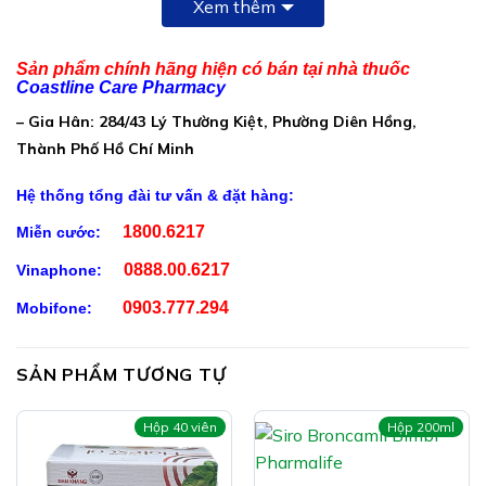
Xem thêm
113mg cao khô hỗn hợp (tỷ lệ 1:10) tương đương với
Sản phẩm chính hãng hiện có bán tại nhà thuốc
thảo mộc thô:
Coastline Care Pharmacy
(Húng chanh (Plectrathus amboinicus (Lour.) Spreng)
– Gia Hân: 284/43 Lý Thường Kiệt, Phường Diên Hồng,
300mg
Thành Phố Hồ Chí Minh
Lá bưởi (Citrus grandis(L.) Osb) 300mg
Hệ thống tổng đài tư vấn & đặt hàng:
Bạch chỉ (Angelica dahurica) 200mg
1800.6217
Miễn cước:
Xuyên khung (Ligusticum Wallichii) 120mg
0888.00.6217
Vinaphone:
Hương phụ (Cyperus rotundus L.) 81,5mg
0903.777.294
Mobifone:
Trần bì (Pericarpium Citri reticulatae perene) 70mg
Cam thảo (Radix Glycyrrhizae) 60mg)
SẢN PHẨM TƯƠNG TỰ
Bột Gừng khô (Zingiber officinale) 5mg
Hộp 40 viên
Hộp 200ml
Bột Quế nhục (Cinnamomum loureirii Nees) 2,5mg