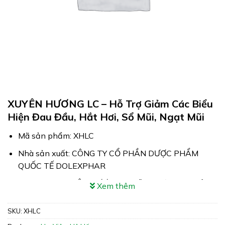
XUYÊN HƯƠNG LC – Hỗ Trợ Giảm Các Biểu
Hiện Đau Đầu, Hắt Hơi, Sổ Mũi, Ngạt Mũi
Mã sản phẩm: XHLC
Nhà sản xuất: CÔNG TY CỔ PHẦN DƯỢC PHẨM
QUỐC TẾ DOLEXPHAR
Công dụng: XUYÊN HƯƠNG LC hỗ trợ giảm các biểu
Xem thêm
hiện đau đầu, hắt hơi, sổ mũi, ngạt mũi
SKU:
XHLC
Xuất xứ: Việt Nam