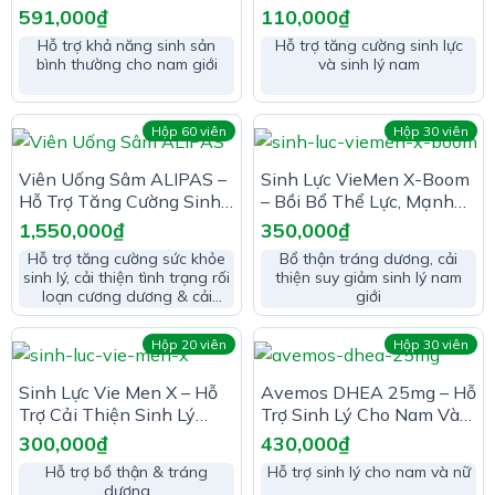
Thành Đang Có Kế Hoạch
(Hộp 3 viên)
591,000
₫
110,000
₫
Sinh Con (Hộp 30 viên)
Hỗ trợ khả năng sinh sản
Hỗ trợ tăng cường sinh lực
bình thường cho nam giới
và sinh lý nam
Hộp 60 viên
Hộp 30 viên
Viên Uống Sâm ALIPAS –
Sinh Lực VieMen X-Boom
Hỗ Trợ Tăng Cường Sinh
– Bồi Bổ Thể Lực, Mạnh
Lực Phái Mạnh
Gân Cốt
1,550,000
₫
350,000
₫
Hỗ trợ tăng cường sức khỏe
Bổ thận tráng dương, cải
sinh lý, cải thiện tình trạng rối
thiện suy giảm sinh lý nam
loạn cương dương & cải
giới
thiện tình trạng vô sinh
Hộp 20 viên
Hộp 30 viên
Sinh Lực Vie Men X – Hỗ
Avemos DHEA 25mg – Hỗ
Trợ Cải Thiện Sinh Lý
Trợ Sinh Lý Cho Nam Và
Nam Giới
Nữ
300,000
₫
430,000
₫
Hỗ trợ bổ thận & tráng
Hỗ trợ sinh lý cho nam và nữ
dương