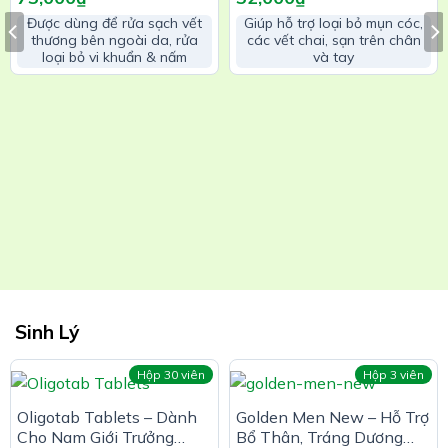
Nấm Trong 30 Giây
Được dùng để rửa sạch vết
Giúp hỗ trợ loại bỏ mụn cóc,
thương bên ngoài da, rửa
các vết chai, sạn trên chân
loại bỏ vi khuẩn & nấm
và tay
Sinh Lý
Hộp 30 viên
Hộp 3 viên
Oligotab Tablets – Dành
Golden Men New – Hỗ Trợ
Cho Nam Giới Trưởng
Bổ Thân, Tráng Dương