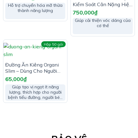
Kiểm Soát Cân Nặng Hiệu
Hỗ trợ chuyển hóa mỡ thừa
Quả
thành năng lượng
750,000
₫
Giúp cải thiện vóc dáng của
cơ thế
Hộp 50 gói
Đường Ăn Kiêng Organi
Slim – Dùng Cho Người
Tiểu Đường, Người Ăn
65,000
₫
Kiêng
Giúp tạo vị ngọt ít năng
lượng, thích hợp cho người
bệnh tiểu đường, người béo
phì, thừa cân, người ăn
kiêng.