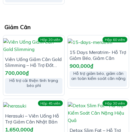
Giảm Cân
Hộp 20 viên
Hộp 60 viên
15 Days Meratrim- Hỗ Trợ
Giảm Béo, Giảm Cân
Viên Uống Giảm Cân Gold
Slimming – Hỗ Trợ Đốt
900,000
₫
Cháy Và Chuyển Hóa Mỡ
700,000
₫
Hỗ trợ giảm béo, giảm cân
Thừa (Hộp 20 viên)
an toàn kiểm soát cân nặng
Hỗ trợ cải thiện tình trạng
béo phì
Hộp 45 viên
Hộp 30 viên
Herasuki – Viên Uống Hỗ
Trợ Giảm Cân Nhật Bản
1,650,000
₫
Detox Slim Fat – Hỗ Trợ