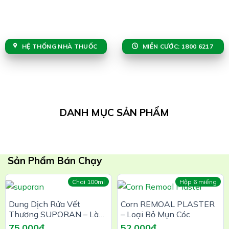
giải đáp thắc mắc.
HỆ THỐNG NHÀ THUỐC
MIỄN CƯỚC: 1800 6217
DANH MỤC SẢN PHẨM
Sản Phẩm Bán Chạy
Chai 100ml
Hộp 6 miếng
Dung Dịch Rửa Vết
Corn REMOAL PLASTER
Thương SUPORAN – Làm
– Loại Bỏ Mụn Cóc
Sạch 99,9% Vi Khuẩn
75,000
₫
52,000
₫