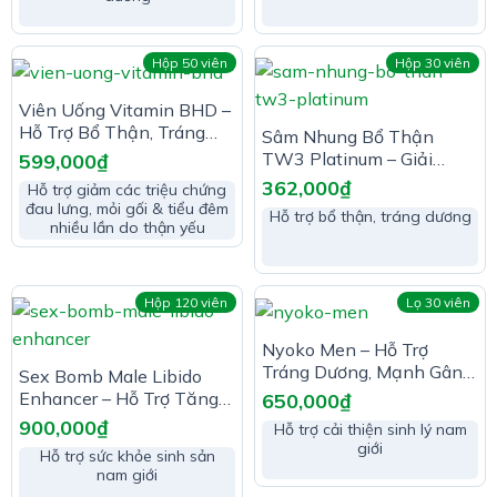
Hộp 50 viên
Hộp 30 viên
Viên Uống Vitamin BHD –
Hỗ Trợ Bổ Thận, Tráng
Sâm Nhung Bổ Thận
Dương
TW3 Platinum – Giải
599,000
₫
Pháp Giúp Tăng Cường
362,000
₫
Hỗ trợ giảm các triệu chứng
Sinh Lực Nam Giới
đau lưng, mỏi gối & tiểu đêm
Hỗ trợ bổ thận, tráng dương
nhiều lần do thận yếu
Hộp 120 viên
Lọ 30 viên
Nyoko Men – Hỗ Trợ
Tráng Dương, Mạnh Gân
Sex Bomb Male Libido
Cốt
Enhancer – Hỗ Trợ Tăng
650,000
₫
Cường Sinh Lực Phái
900,000
₫
Hỗ trợ cải thiện sinh lý nam
Mạnh
giới
Hỗ trợ sức khỏe sinh sản
nam giới