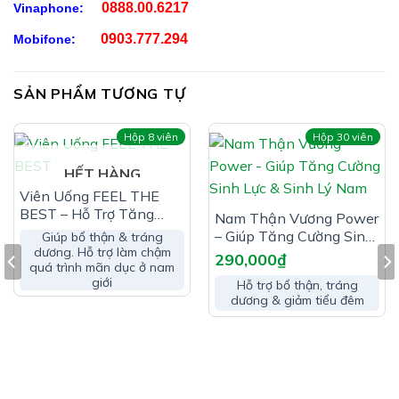
0888.00.6217
Vinaphone:
Thực phẩm bổ sung Delay Power: Chiết xuất hàu,
Chiết xuất ba kích, Chiết xuất dâm dương hoắc, Kem
0903.777.294
Mobifone:
oxide, vitamin B6 6mg, Vitamin B1 2mg, Acid folic
0,2mg, Bột cỏ ngọt, Lactose, Vỏ nang (gelatin), Chất
SẢN PHẨM TƯƠNG TỰ
chống đông vón (INS 553(ii)), Chất chống đông vón
(INS 470 (ii)), Chất chống đông vón (INS 551) vừa đủ.
Hộp 8 viên
Hộp 30 viên
HẾT HÀNG
Viên Uống FEEL THE
BEST – Hỗ Trợ Tăng
Nam Thận Vương Power
Cường Sinh Lực Cho
– Giúp Tăng Cường Sinh
Giúp bổ thận & tráng
Nam Giới
dương. Hỗ trợ làm chậm
Lực & Sinh Lý Nam
290,000
₫
quá trình mãn dục ở nam
giới
Hỗ trợ bổ thận, tráng
dương & giảm tiểu đêm