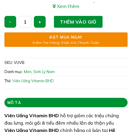
Công dụng: Viên Uống Vitamin BHD hỗ trợ tăng
Xem thêm
cường sinh lực & sinh lý nam
Viên Uống Vitamin BHD - Hỗ Trợ Bổ Thận, Tráng Dương số 
Xuất xứ: Việt Nam
THÊM VÀO GIỎ
Giấy phép: 22/TIENDAT/2025
ĐẶT MUA NGAY
Quy cách: Hộp 50 viên
Kiểm Tra Hàng Trước Khi Thanh Toán
Tình trạng hàng: Còn hàng
SKU:
VUVB
Danh mục:
Men
,
Sinh Lý Nam
Thẻ:
Viên Uống Vitamin BHD
MÔ TẢ
Viên Uống Vitamin BHD
hỗ trợ giảm các triệu chứng
đau lưng, mỏi gối & tiểu đêm nhiều lần do thận yếu
Viên Uống Vitamin BHD
chính hãng có bán tại
Hệ