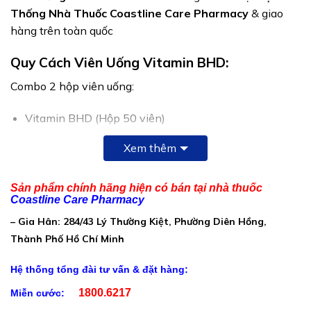
Thống Nhà Thuốc Coastline Care Pharmacy
& giao
hàng trên toàn quốc
Quy Cách Viên Uống Vitamin BHD:
Combo 2 hộp viên uống:
Vitamin BHD (Hộp 50 viên)
BHD Delay Power (Hộp 50 viên)
Xem thêm
Thành Phần Viên Uống Vitamin BHD:
Sản phẩm chính hãng hiện có bán tại nhà thuốc
Thực phẩm bổ sung Vitamin BHD: Tinh bột sắn, Bột
Coastline Care Pharmacy
mẫu lệ 50mg, L-arginine HCL, Zincollied 10mg, Bột
– Gia Hân: 284/43 Lý Thường Kiệt, Phường Diên Hồng,
cốt táo, Bột quả lựu, Bột cốt nho, Nicotinamid (Vitamin
Thành Phố Hồ Chí Minh
PP) 5mg, Vitamin E Acetate Powder 50% 5mg, Chất
ổn định (INS 1201), Vỏ nang (gelatin), Chất chống
Hệ thống tổng đài tư vấn & đặt hàng:
đông vón (INS 553(iii)), Chất chống đông vón (INS
1800.6217
Miễn cước:
470 (iii)) vừa đủ 1 viên.