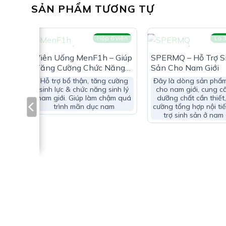
Chiết xuất ca cao (Theobroma cacao): 50 mg
SẢN PHẨM TƯƠNG TỰ
Bột chiết xuất hạt cần tây (Aplum graveolens): 2
Chiết xuất đông trùng hạ thảo (Cordyceps Sinens
viên
Hộp 6 viên
Lọ 3
HẾT HÀNG
HẾT HÀNG
Quercetin: 25mg
Viên Uống MenF1h – Giúp
SPERMQ – Hỗ Trợ S
Tăng Cường Chức Năng
Sản Cho Nam Giới
Chiết xuất lá cây tráng dương (Turnera diffusa): 
Sinh Lý Nam Giới
Hỗ trợ bổ thận, tăng cường
Đây là dòng sản phẩ
Vitamin B3 (Nicotinamid): 16 mg
sinh lực & chức năng sinh lý
cho nam giới, cung c
nam giới. Giúp làm chậm quá
dưỡng chất cần thiết
Phụ liệu: Vỏ nang thực vột (Hydroxypropyl Methy
trình mãn dục nam
cường tổng hợp nội tiế
trợ sinh sản ở nam 
Silicon Dioxide)
ận
ế
Sớm
ực &
ở nam