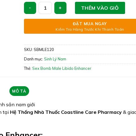
Xuất xứ: Anh Quốc
Sex Bomb Male Libido Enhancer - Hỗ Trợ Tăng Cườn
THÊM VÀO GIỎ
Giấy phép: 5831/2024/ĐKSP
Quy cách: Hộp 120 viên
ĐẶT MUA NGAY
Kiểm Tra Hàng Trước Khi Thanh Toán
Tình trạng hàng: Còn hàng
SKU:
SBMLE120
Danh mục:
Sinh Lý Nam
Thẻ:
Sex Bomb Male Libido Enhancer
MÔ TẢ
inh sản nam giới
n tại
Hệ Thống Nhà Thuốc Coastline Care Pharmacy
& gia
o Enhancer: