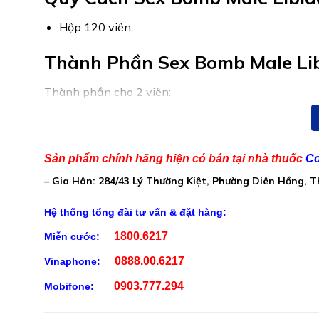
Hộp 120 viên
Thành Phần Sex Bomb Male Lib
Thành phần cho 2 viên:
L-Arginine: 210 mg
Bột chiết xuất Maca (Lepldlum meyenll): 200 mg
Sản phẩm chính hãng hiện có bán tại nhà thuốc
Co
Chiết xuất sâm ấn độ (Withanla Somnifera L): 2
– Gia Hân: 284/43 Lý Thường Kiệt, Phường Diên Hồng, 
Chiết xuất hạt cỏ cà ri (Trigonella foenum-graec
Hệ thống tổng đài tư vấn & đặt hàng:
Bột bạch tật le (Tribulus Terrestris): 100mg
1800.6217
Miễn cước:
Chiết xuất cây tấm ma (Urtica Dioica): 85 mg
0888.00.6217
Vinaphone:
Chiết xuất nhân sâm (Panax Ginseng): 75mg
0903.777.294
Mobifone:
Chiết xuất củ gừng (Zingiber Officinale): 75 mg