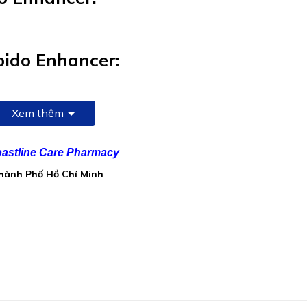
ido Enhancer:
Xem thêm
astline Care Pharmacy
00 mg
Thành Phố Hồ Chí Minh
um L.): 105mg