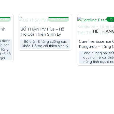
5 mg
is): 25mg
0 viên
Hộp 50 viên
Hộp
HẾT HÀNG
inh
BỔ THẬN PV Plus – Hỗ
HẾT HÀN
Trợ Cải Thiện Sinh Lý
25mg
m dành
Careline Essence 
Bổ thận & tăng cường sức
ấp các
khỏe. Hỗ trợ cải thiện sinh lý
Kangaroo – Tăng 
, tăng
Nội Tiết Tố Sinh 
Tăng cường nội tiết
lcellulose), chất chống đông vón (Magnesium Stearate thực v
t tố hỗ
dục nam & cải thi
giới
năng tình dục ở n