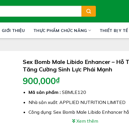
GIỚI THIỆU
THỰC PHẨM CHỨC NĂNG
THIẾT BỊ Y TẾ
Sex Bomb Male Libido Enhancer – Hỗ T
Tăng Cường Sinh Lực Phái Mạnh
900,000
₫
Mã sản phẩm :
SBMLE120
Nhà sản xuất: APPLIED NUTRITION LIMITED
Công dụng: Sex Bomb Male Libido Enhancer hỗ 
khỏe sinh sản nam giới
Xem thêm