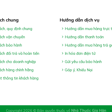
ch chung
Hướng dẫn dịch vụ
ách, quy định chung
Hướng dẫn mua hàng trực 
ách vận chuyển
Hướng dẫn thanh toán
ách bảo hành
Hướng dẫn mua hàng trả g
ách đổi trả và hoàn tiền
In hóa đơn điện tử
ách cho doanh nghiệp
Gửi yêu cầu bảo hành
ách hàng chính hãng
Góp ý, Khiếu Nại
 thông tin khách hàng
Copyright 2026 © Bản quyền thuốc về
Nhà Thuốc Gia Hân