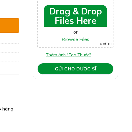
g Sinh Lực Phái Mạnh số lượng
Drag & Drop
Files Here
or
Browse Files
0
of 10
Thêm ảnh "Toa Thuốc"
o hàng