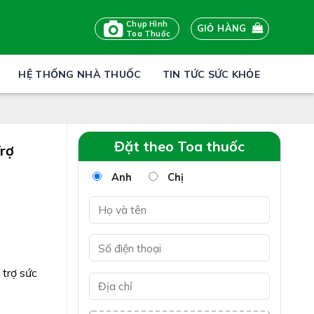
Chụp Hình
GIỎ HÀNG
Toa Thuốc
HỆ THỐNG NHÀ THUỐC
TIN TỨC SỨC KHỎE
Đặt theo Toa thuốc
rợ
Anh
Chị
trợ sức