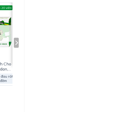
 20 viên
G
nh Cho
dan,
 đau rát
 đờm