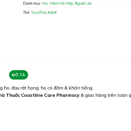
Danh mục:
Ho, Viêm Hô Hấp
,
Người Lớn
Quy cách: Hộp 200ml
Thẻ:
TussiFlux Adult
Tình trạng hàng: Hết hàng
MÔ TẢ
ng ho, đau rát họng, ho có đờm & khản tiếng
hà Thuốc Coastline Care Pharmacy
& giao hàng trên toàn 