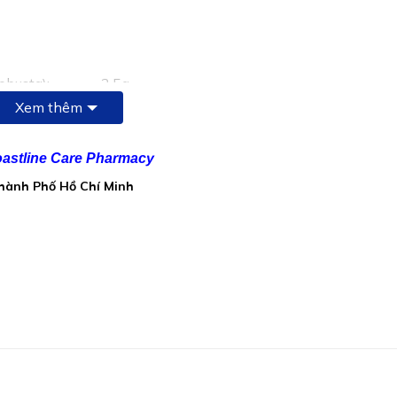
 robusta):…………….2,5g
Xem thêm
rysum italicum):……2,5g
islandica):……………….1g
astline Care Pharmacy
ajor):…………………………1g
Thành Phố Hồ Chí Minh
………………………..700mg
is):………………………250mg
…………………………100mg
………………………..70mg
):……………………………70mg
10% galangin:………….50mg
dại, nước ép cam cô đặc (Citrus aurantium) 4g, chất bảo quản 