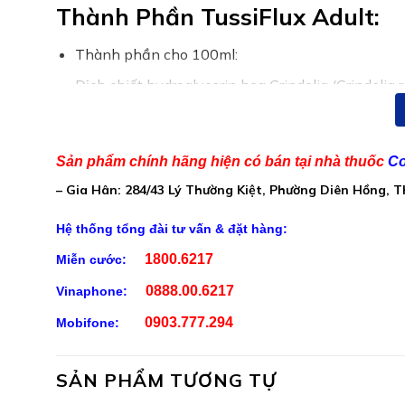
Thành Phần TussiFlux Adult:
Thành phần cho 100ml:
Dịch chiết hydroglycerin hoa Grindelia (Grindelia
Dịch chiết hydroglycerin ngọn Cúc bất tử (Helich
Dịch chiết hydroglycerin Địa y Iceland (Cetraria 
Sản phẩm chính hãng hiện có bán tại nhà thuốc
Co
Dịch chiết hydroglycerin lá mã đề (Plantago m
– Gia Hân: 284/43 Lý Thường Kiệt, Phường Diên Hồng, 
Dịch chiết glycerin keo ong (Propolis):……………
Hệ thống tổng đài tư vấn & đặt hàng:
Chiết xuất khô lá cây cẩm quỳ (Malva sylvestr
1800.6217
Miễn cước:
Tinh dầu lá thông (Pinus sylvestris):………………
0888.00.6217
Vinaphone:
Tinh dầu cỏ xạ hương (Thymus vulgaris):…………
0903.777.294
Mobifone:
Tinh dầu lá khuynh diệp (Eucalyptus globulus
Chiết xuất khô keo ong (Propolis) định chuẩn 
SẢN PHẨM TƯƠNG TỰ
Phụ liệu: nước khử khoáng, fructose, mật ong hoa 