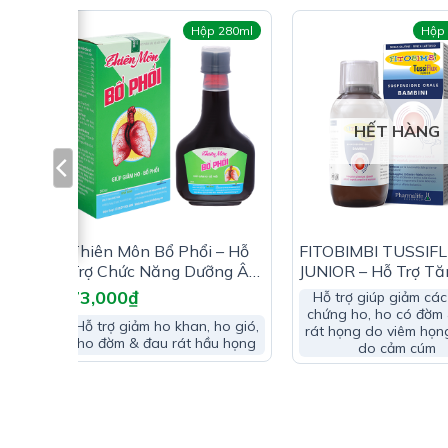
sorbat E202), chất điều chỉnh độ acid (acid citri
viên
Hộp 280ml
Hộp
Không chứa lactose, Không chứa Gluten
HẾT HÀNG
i Độc
Thiên Môn Bổ Phổi – Hỗ
FITOBIMBI TUSSIF
ư
Trợ Chức Năng Dưỡng Âm
JUNIOR – Hỗ Trợ Tă
& Bổ Phổi
Cường Sức Khỏe Đư
73,000
₫
Hỗ trợ giúp giảm các
Hô Hấp Trên
chứng ho, ho có đờm
iễm
Hỗ trợ giảm ho khan, ho gió,
rát họng do viêm họn
đờm
ho đờm & đau rát hầu họng
do cảm cúm
 ung