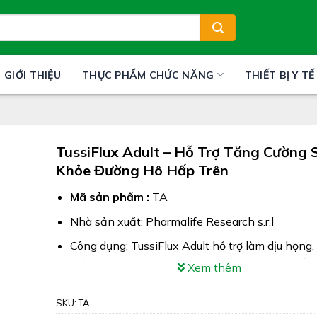
GIỚI THIỆU
THỰC PHẨM CHỨC NĂNG
THIẾT BỊ Y TẾ
TussiFlux Adult – Hỗ Trợ Tăng Cường 
Khỏe Đường Hô Hấp Trên
Mã sản phẩm :
TA
Nhà sản xuất: Pharmalife Research s.r.l
Công dụng: TussiFlux Adult hỗ trợ làm dịu họng
triệu chứng ho, đau rát họng, ho có đờm & khản
Xem thêm
Xuất xứ: Italy (Ý)
SKU:
TA
Giấy phép: NA