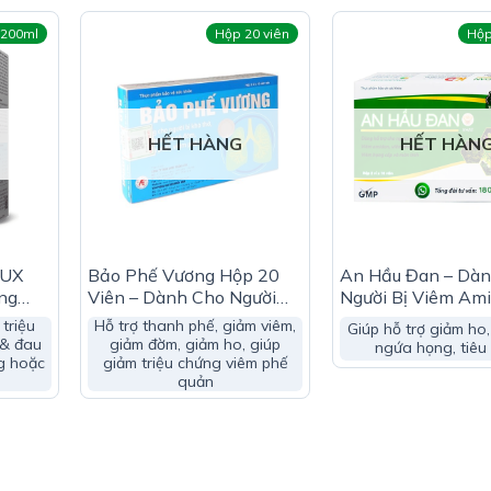
c E330), chất ổn định (gôm xanthan E415).
 200ml
Hộp 20 viên
Hộp
HẾT HÀNG
HẾT HÀN
LUX
Bảo Phế Vương Hộp 20
An Hầu Đan – Dà
ng
Viên – Dành Cho Người
Người Bị Viêm Ami
ờng
Khó Thở, Viêm Phổi, Viêm
Viêm Họng Hạt
 triệu
Hỗ trợ thanh phế, giảm viêm,
Giúp hỗ trợ giảm ho,
Phế Quản
 & đau
giảm đờm, giảm ho, giúp
ngứa họng, tiêu
g hoặc
giảm triệu chứng viêm phế
quản