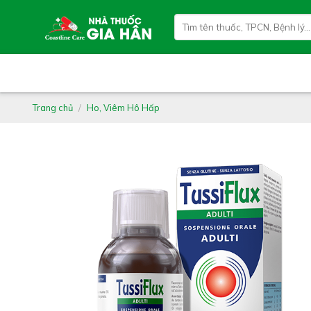
Skip
Tìm
to
kiếm:
content
Trang chủ
/
Ho, Viêm Hô Hấp