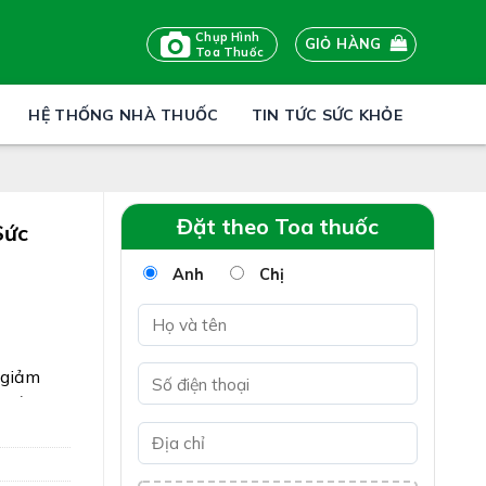
Chụp Hình
GIỎ HÀNG
Toa Thuốc
HỆ THỐNG NHÀ THUỐC
TIN TỨC SỨC KHỎE
Đặt theo Toa thuốc
Sức
Anh
Chị
, giảm
 tiếng