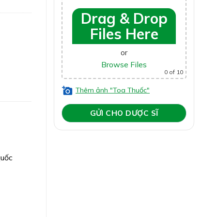
Drag & Drop
Files Here
or
Browse Files
0
of 10
Thêm ảnh "Toa Thuốc"
quốc