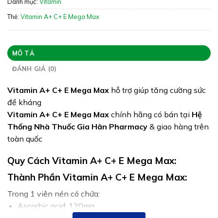
Danh mục:
Vitamin
Giấy phép: 8784/2023/ĐKSP
Thẻ:
Vitamin A+ C+ E Mega Max
Quy cách:
Tình trạng hàng: Hết hàng
MÔ TẢ
ĐÁNH GIÁ (0)
Vitamin A+ C+ E Mega Max
hỗ trợ giúp tăng cường sức
đề kháng
Vitamin A+ C+ E Mega Max
chính hãng có bán tại
Hệ
Thống Nhà Thuốc Gia Hân Pharmacy
& giao hàng trên
toàn quốc
Quy Cách Vitamin A+ C+ E Mega Max:
Thành Phần Vitamin A+ C+ E Mega Max:
Trong 1 viên nén có chứa:
Ascorbic acid: 120mg