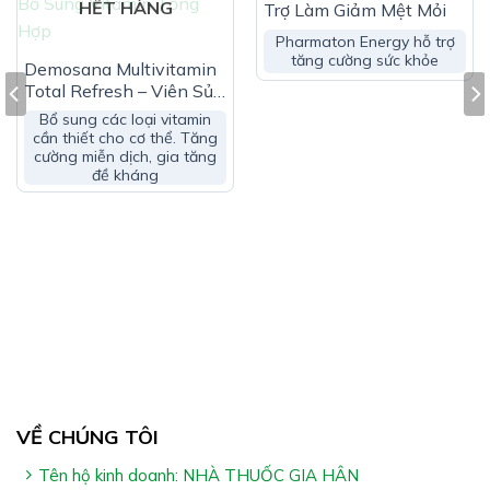
HẾT HÀNG
Trợ Làm Giảm Mệt Mỏi
Pharmaton Energy hỗ trợ
tăng cường sức khỏe
Demosana Multivitamin
Total Refresh – Viên Sủi
Đối Tượng Sử Dụng Vitamin A+ C+ E Mega
Bổ Sung Vitamin Tổng
Bổ sung các loại vitamin
Max:
Hợp
cần thiết cho cơ thể. Tăng
cường miễn dịch, gia tăng
Người trưởng thành
đề kháng
Hướng Dẫn Sử Dụng Vitamin A+ C+ E Mega
Max:
Sử dụng 1 viên mỗi ngày, uống với nước
*Lưu ý:
Sản phẩm không phải thuốc và không có tác dụng
thay thế thuốc trị bệnh
VỀ CHÚNG TÔI
Không dùng cho người mẫn cảm với bất kỳ thành
Tên hộ kinh doanh: NHÀ THUỐC GIA HÂN
phần trong sản phẩm