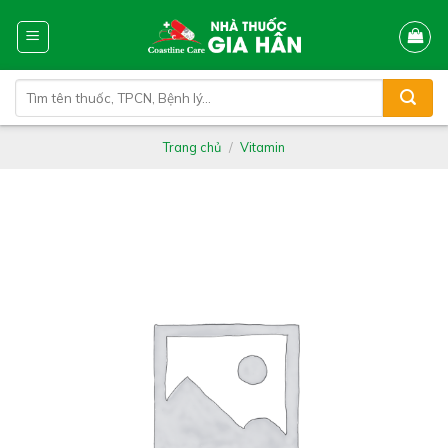
Skip
to
content
Tìm
kiếm:
Trang chủ
/
Vitamin