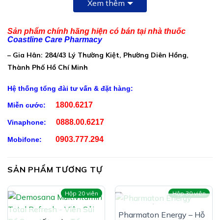
Xem thêm
L-Cystine: 120mg
DL-Alpha-tocopheryl acetate: 9,55mg
Sản phẩm chính hãng hiện có bán tại nhà thuốc
Ester của axti béo vitamin A gốc dầu: 991,3 µg
Coastline Care Pharmacy
– Gia Hân: 284/43 Lý Thường Kiệt, Phường Diên Hồng,
Chiết xuất cam: 0,1mg
Thành Phố Hồ Chí Minh
Bột lựu: 0,1mg
Hệ thống tổng đài tư vấn & đặt hàng:
Phụ liệu: Cellulose vi tinh thể, glucose, silicon dioxide,
1800.6217
Miễn cước:
magnesi stearat, hydroxylpropyl methyl cellulose, canxi
carboxymethyl cellulose, tinh bột biến tính, siro glucose
0888.00.6217
Vinaphone:
dạng bột, gôm arabic, dl-alpha-tocopheryl
0903.777.294
Mobifone:
Công Dụng Vitamin A+ C+ E Mega Max:
Hỗ trợ chống oxy hóa, hỗ trợ giúp tăng cường sức đề
SẢN PHẨM TƯƠNG TỰ
kháng
Hộp 20 viên
Hộp 30 viên
HẾT HÀNG
Pharmaton Energy – Hỗ