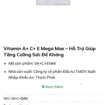
Vitamin A+ C+ E Mega Max – Hỗ Trợ Giúp
Tăng Cường Sức Đề Kháng
Mã sản phẩm: VA+C+EMM
Nhà sản xuất: Công ty cổ phần Đầu tư TMDV Xuất
Nhập Khẩu An Thịnh Phát
Công dụng: Vitamin A+ C+ E Mega Max hỗ trợ giúp
Xem thêm
tăng cường sức đề kháng
SKU:
VA+C+EMM
Xuất xứ: Korea (Hàn Quốc)