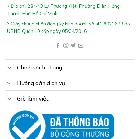
Địa chỉ: 284/43 Lý Thường Kiệt, Phường Diên Hồng,
Cảm ơn bạn đã xem bài viết “
Vitamin A+ C+ E Mega
Thành Phố Hồ Chí Minh
Max – Hỗ Trợ Giúp Tăng Cường Sức Đề Kháng
”
Giấy chứng nhận đăng ký kinh doanh số: 41J8023673 do
Cần đặt hàng hoặc tư vấn thêm về sản phẩm, vui lòng
UBND Quận 10 cấp ngày 05/04/2016
gọi tổng đài tư vấn Hệ Thống Nhà Thuốc Gia Hân
Pharmacy: 1800.6217 để được phục vụ
Xin cảm ơn Quý khách hàng
Chính sách chung
Hướng dẫn dịch vụ
Giờ làm việc