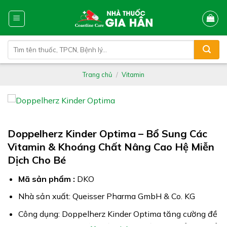
Skip
to
content
Tìm
kiếm:
Trang chủ
/
Vitamin
Doppelherz Kinder Optima – Bổ Sung Các
Vitamin & Khoáng Chất Nâng Cao Hệ Miễn
Dịch Cho Bé
Mã sản phẩm :
DKO
Nhà sản xuất: Queisser Pharma GmbH & Co. KG
Công dụng: Doppelherz Kinder Optima tăng cường đề
kháng, nâng cao sức khỏe & giúp trẻ phát triển cơ thể