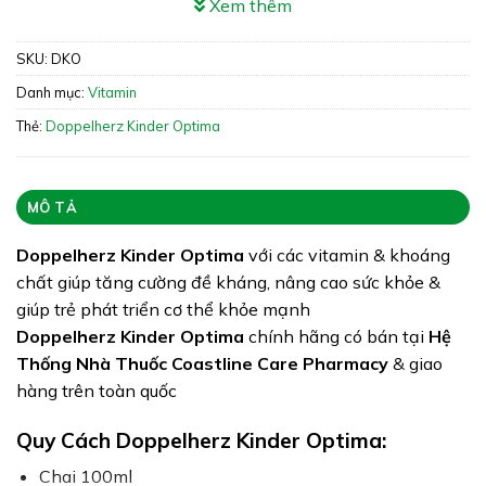
Xem thêm
khỏe mạnh
SKU:
DKO
Xuất xứ: Đức (Germany)
Danh mục:
Vitamin
Giấy phép: 7357/2020/ĐKSP
Thẻ:
Doppelherz Kinder Optima
Quy cách: Chai 100ml
Tình trạng hàng: Hết hàng
MÔ TẢ
Doppelherz Kinder Optima
với các vitamin & khoáng
chất giúp tăng cường đề kháng, nâng cao sức khỏe &
giúp trẻ phát triển cơ thể khỏe mạnh
Doppelherz Kinder Optima
chính hãng có bán tại
Hệ
Thống Nhà Thuốc Coastline Care Pharmacy
& giao
hàng trên toàn quốc
Quy Cách Doppelherz Kinder Optima:
Chai 100ml