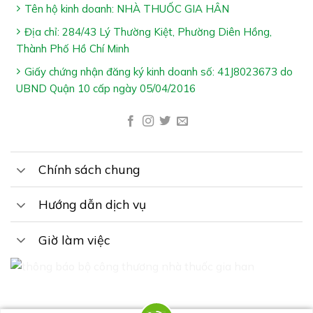
………………………………………………….200µg
Tên hộ kinh doanh: NHÀ THUỐC GIA HÂN
I-ốt (Natri i-odid)
Địa chỉ: 284/43 Lý Thường Kiệt, Phường Diên Hồng,
…………………………………………………………..70µg
Thành Phố Hồ Chí Minh
Giấy chứng nhận đăng ký kinh doanh số: 41J8023673 do
Biotin………………………………………………………………………….50µg
UBND Quận 10 cấp ngày 05/04/2016
Vitamin D3 (Cholecalciferol)……………………………………………
5µg
Vitamin B12 (Cyanocobalamin)
……………………………………….3µg
Chính sách chung
Phụ liệu: Nước, sucrose, maltodextrin, gôm xanthan,
hương cam, caroten, kali sorbat, gôm arabic, natri
Hướng dẫn dịch vụ
benzoat & tinh bột
Giờ làm việc