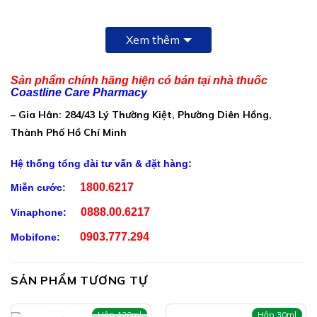
Thành Phần Doppelherz Kinder Optima:
Xem thêm
Trong mỗi 5ml chứa :
L-Lysin (L-Lysin monohydroclorid)……………………………….
Sản phẩm chính hãng hiện có bán tại nhà thuốc
50mg
Coastline Care Pharmacy
– Gia Hân: 284/43 Lý Thường Kiệt, Phường Diên Hồng,
Vitamin C (Axit Ascorbic)
Thành Phố Hồ Chí Minh
…………………………………………….40mg
Magie (Magie citrat)
Hệ thống tổng đài tư vấn & đặt hàng:
…………………………………………………..20mg
1800.6217
Miễn cước:
Niacin (Nicotinamid)
0888.00.6217
Vinaphone:
……………………………………………………..8mg
0903.777.294
Mobifone:
Sắt (Sắt gluconat)
………………………………………………………..7mg
SẢN PHẨM TƯƠNG TỰ
Vitamin E (DL-alpha-Tocopheryl acetate)
………………………. 6mg
Hộp 120ml
Hộp 30ml