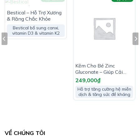
Kẽm (Kẽm gluconat)
HẾT HÀNG
Bestical – Hỗ Trợ Xương
…………………………………………………….5mg
& Răng Chắc Khỏe
Axit pantothenic (Calci-D-pantothenate)
Bestical bổ sung canxi,
……………………….. 3mg
vitamin D3 & vitamin K2
Vitamin B1 (Thiamin hydroclorid)…………………………………
1,5mg
Vitamin B2 (Riboflavin)
Kẽm Cho Bé Zinc
……………………………………………….1,4mg
Gluconate – Giúp Cải
Thiện Biếng Ăn & Tăng
Vitamin B6 (Pyridoxin hydroclorid)
249,000
₫
Sức Đề Kháng
………………………………….1mg
Hỗ trợ tăng cường hệ miễn
dịch & tăng sức đề kháng
Mangan (Mangan gluconat)…………………………………………
500µg
Vitamin A (Retinyl palmitat) …………………………………………
200µg
VỀ CHÚNG TÔI
Axit folic (Vitamin B9)