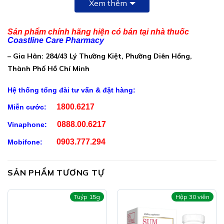
Xem thêm
L-cystine
75mg
Sản phẩm chính hãng hiện có bán tại nhà thuốc
Cao khô nấm đông trùng hạ
50mg (tương đương 500mg
Coastline Care Pharmacy
thảo (Cordyceps militaris)
nấm đông trùng hạ thảo)
– Gia Hân: 284/43 Lý Thường Kiệt, Phường Diên Hồng,
Isoflavon 40%
20mg
Thành Phố Hồ Chí Minh
Acid hyaluronic
15mg
Hệ thống tổng đài tư vấn & đặt hàng:
Cao khô đương quy (Angelica
10mg (tương đương 100mg
sinensis)
đương quy)
1800.6217
Miễn cước:
Chiết xuất Dương xỉ
10mg (tương đương 100mg
0888.00.6217
Vinaphone:
(Polypodium leucotomos)
Dương xỉ)
Astaxanthin 5%
10mg
0903.777.294
Mobifone:
Phụ liệu: Chất độn (calci
carbonat), chất ổn định
SẢN PHẨM TƯƠNG TỰ
(Polyvinyl Pyrrolidone K30),
chất chống đông vón (Dioxyd
silic vô định hình, talc,
Tuýp 15g
Hộp 30 viên
magnesi stearat), chất bảo
quản (nipazin, nipazol), vỏ
nang gelatin