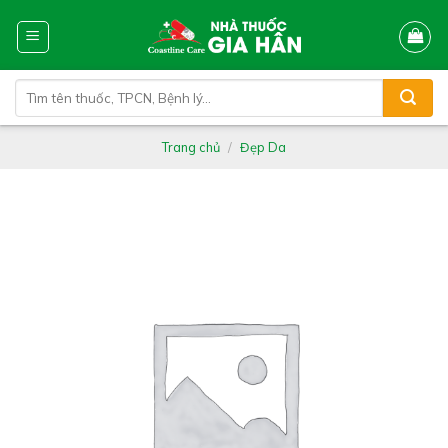
Skip
to
content
Tìm
kiếm:
Trang chủ
/
Đẹp Da