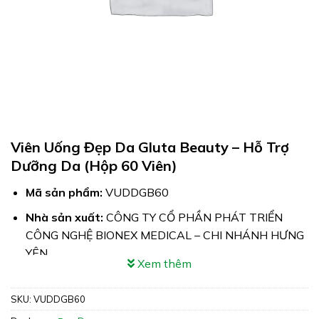
Viên Uống Đẹp Da Gluta Beauty – Hỗ Trợ
Dưỡng Da (Hộp 60 Viên)
Mã sản phẩm:
VUDDGB60
Nhà sản xuất:
CÔNG TY CỔ PHẦN PHÁT TRIỂN
CÔNG NGHỆ BIONEX MEDICAL – CHI NHÁNH HƯNG
YÊN
Xem thêm
Công dụng:
Viên Uống Đẹp Da Gluta Beauty hỗ trợ
tăng độ ẩm & tăng độ đàn hồi cho da
SKU:
VUDDGB60