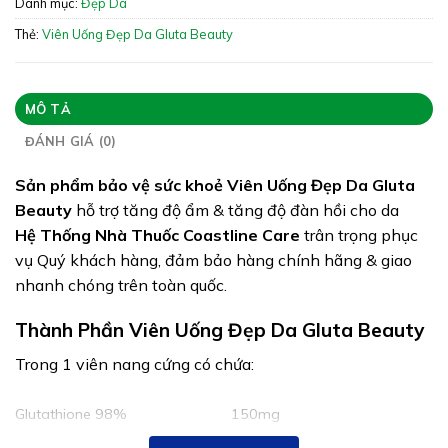
Xuất xứ:
Việt Nam
Danh mục:
Đẹp Da
Giấy phép:
6256/2022/ĐKSP – 2037/2022/XNQC-
Thẻ:
Viên Uống Đẹp Da Gluta Beauty
ATTP
Quy cách:
Hộp 60 Viên
MÔ TẢ
Tình trạng hàng:
Hết hàng
ĐÁNH GIÁ (0)
Sản phẩm bảo vệ sức khoẻ Viên Uống Đẹp Da Gluta
Beauty
hỗ trợ tăng độ ẩm & tăng độ đàn hồi cho da
Hệ Thống Nhà Thuốc Coastline Care
trân trọng phục
vụ Quý khách hàng, đảm bảo hàng chính hãng & giao
nhanh chóng trên toàn quốc.
Thành Phần Viên Uống Đẹp Da Gluta Beauty
Trong 1 viên nang cứng có chứa:
Glutathione 98%
150mg
Collagen peptide
100mg (nhập khẩu Nhật Bản)