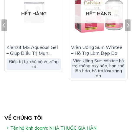
Công Dụng Viên Uống Đẹp Da Gluta Beauty
HẾT HÀNG
HẾT HÀNG
Giúp hỗ trợ dưỡng da
Hỗ trợ tăng độ ẩm & tăng độ đàn hồi cho da
Giúp hỗ trợ làm đẹp da
Klenzit MS Aqueous Gel
Viên Uống Sum Whitee
Hỗ trợ giúp sáng da
– Giúp Điều Trị Mụn
– Hỗ Trợ Làm Đẹp Da
Trứng Cá
Viên Uống Sum Whitee hỗ
Điều trị tại chỗ bệnh trứng
Giúp hỗ trợ giảm các triệu chứng khô da, sạm da
trợ chống oxy hóa, hạn chế
cá
lão hóa, hỗ trợ làm sáng
da
VỀ CHÚNG TÔI
Đối Tượng Sử Dụng Viên Uống Đẹp Da Gluta
Beauty
Tên hộ kinh doanh: NHÀ THUỐC GIA HÂN