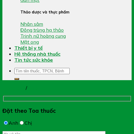
Thảo dược và thực phẩm
Nhân sâm
Đông trùng hạ thảo
Trinh nữ hoàng cung
Mật ong
Thiết bị y tế
Hệ thống nhà thuốc
Tin tức sức khỏe
Tìm
kiếm:
Trang chủ
/
Đẹp Da
Đặt theo Toa thuốc
Anh
Chị