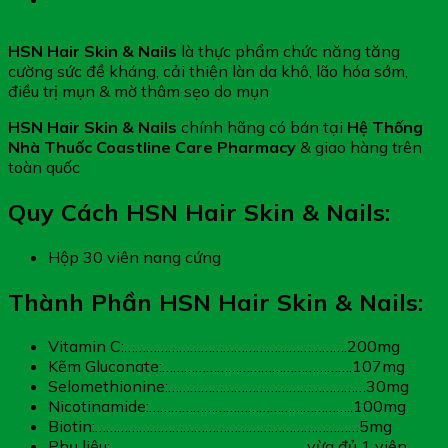
HSN Hair Skin & Nails
là thực phẩm chức năng tăng
cường sức đề kháng, cải thiện làn da khô, lão hóa sớm,
điều trị mụn & mờ thâm sẹo do mụn
HSN Hair Skin & Nails
chính hãng có bán tại
Hệ Thống
Nhà Thuốc Coastline Care Pharmacy
& giao hàng trên
toàn quốc
Quy Cách HSN Hair Skin & Nails:
Hộp 30 viên nang cứng
Thành Phần HSN Hair Skin & Nails:
Vitamin C:…………………………………………………….200mg
Kẽm Gluconate:…………………………………………….107mg
Selomethionine:………………………………………………30mg
Nicotinamide:………………………………………………..100mg
Biotin:………………………………………………………………5mg
Phụ liệu:………………………………………………vừa đủ 1 viên