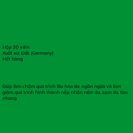
Hộp 30 viên
Xuất xứ: Đức (Germany)
Hết hàng
Doppelherz Aktiv Belle Anti Aging – Giúp Ngăn Ngừa &
Giảm Quá Trình Lão Hóa Da
Giúp làm chậm quá trình lão hóa da, ngăn ngừa và làm
giảm quá trình hình thành nếp nhăn nám da, sạm da, tàn
nhang