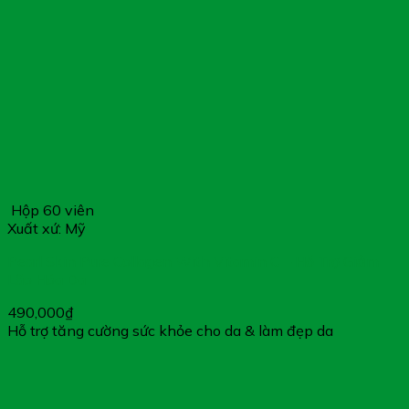
Hộp 60 viên
Xuất xứ: Mỹ
Pearl Skin Pure Collagen With Vitamin C – Hỗ Trợ Giảm
Lão Hóa Da
490,000
₫
Hỗ trợ tăng cường sức khỏe cho da & làm đẹp da