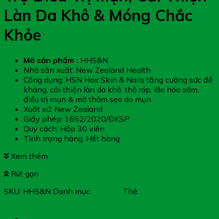
Làn Da Khô & Móng Chắc
Khỏe
Mã sản phẩm :
HHS&N
Nhà sản xuất: New Zealand Health
Công dụng: HSN Hair Skin & Nails tăng cường sức đề
kháng, cải thiện làn da khô, thô ráp, lão hóa sớm,
điều trị mụn & mờ thâm sẹo do mụn
Xuất xứ: New Zealand
Giấy phép: 1652/2020/ĐKSP
Quy cách: Hộp 30 viên
Tình trạng hàng: Hết hàng
Xem thêm
Rút gọn
SKU:
HHS&N
Danh mục:
Đẹp Da
Thẻ:
HSN Hair Skin &
Nails
Mô tả