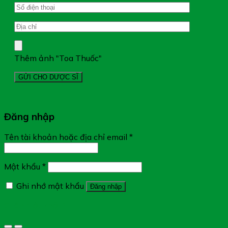
Thêm ảnh "Toa Thuốc"
Đăng nhập
Tên tài khoản hoặc địa chỉ email
*
Mật khẩu
*
Ghi nhớ mật khẩu
Đăng nhập
Quên mật khẩu?