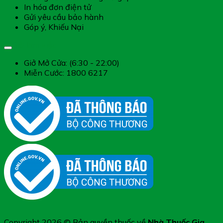
In hóa đơn điện tử
Gửi yêu cầu bảo hành
Góp ý, Khiếu Nại
Giờ làm việc
Giở Mở Cửa: (6:30 - 22:00)
Miễn Cước: 1800 6217
Copyright 2026 © Bản quyền thuốc về
Nhà Thuốc Gia