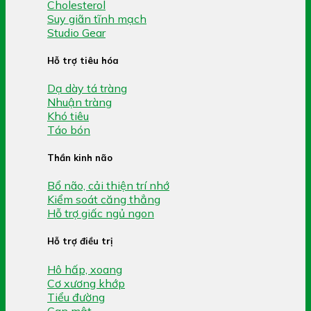
Cholesterol
Suy giãn tĩnh mạch
Studio Gear
Hỗ trợ tiêu hóa
Dạ dày tá tràng
Nhuận tràng
Khó tiêu
Táo bón
Thần kinh não
Bổ não, cải thiện trí nhớ
Kiểm soát căng thẳng
Hỗ trợ giấc ngủ ngon
Hỗ trợ điều trị
Hô hấp, xoang
Cơ xương khớp
Tiểu đường
Gan mật