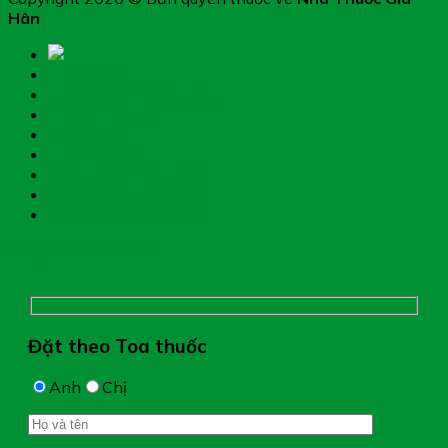
Hân
Trang chủ
Thực phẩm chức năng
Hệ miễn dịch
Mẹ và bé
Thiết bị y tế
Giới thiệu nhà thuốc
Đặt thuốc theo toa
Hệ thống nhà thuốc
Chụp hình toa thuốc
Đặt theo Toa thuốc
Anh
Chị