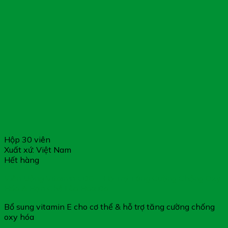
Hộp 30 viên
Xuất xứ: Việt Nam
Hết hàng
Viên Uống Vitamin EDO – Hỗ Trợ Tăng Cường Chống Oxy
Hóa & Hạn Chế Lão Hóa Da
Bổ sung vitamin E cho cơ thể & hỗ trợ tăng cường chống
oxy hóa