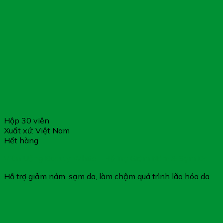
Hộp 30 viên
Xuất xứ: Việt Nam
Hết hàng
Viên Uống Beauty White – Hỗ Trợ Giảm Nám & Sạm Da
Hỗ trợ giảm nám, sạm da, làm chậm quá trình lão hóa da