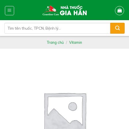
Skip
to
content
Tìm
kiếm:
Trang chủ
/
Vitamin