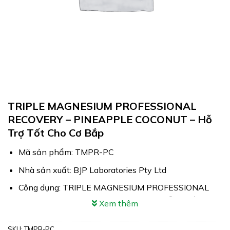
TRIPLE MAGNESIUM PROFESSIONAL
RECOVERY – PINEAPPLE COCONUT – Hỗ
Trợ Tốt Cho Cơ Bắp
Mã sản phẩm: TMPR-PC
Nhà sản xuất: BJP Laboratories Pty Ltd
Công dụng: TRIPLE MAGNESIUM PROFESSIONAL
RECOVERY – PINEAPPLE COCONUT Hỗ trợ tốt cho
Xem thêm
cơ bắp
SKU:
TMPR-PC