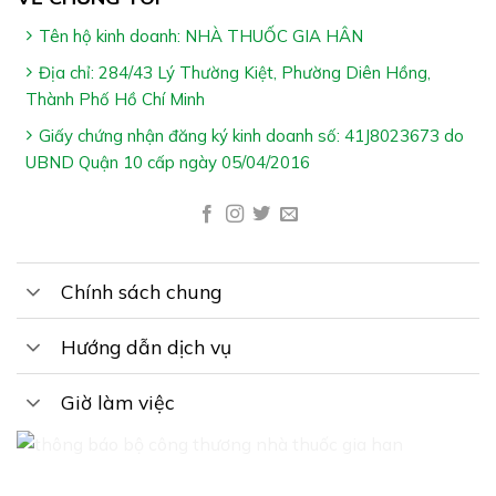
PROFESSIONAL RECOVERY – PINEAPPLE
COCONUT:
Tên hộ kinh doanh: NHÀ THUỐC GIA HÂN
Người lớn
Địa chỉ: 284/43 Lý Thường Kiệt, Phường Diên Hồng,
Thành Phố Hồ Chí Minh
Hướng Dẫn Sử Dụng TRIPLE MAGNESIUM
Giấy chứng nhận đăng ký kinh doanh số: 41J8023673 do
PROFESSIONAL RECOVERY – PINEAPPLE
UBND Quận 10 cấp ngày 05/04/2016
COCONUT:
Người lớn – Pha 1 gói (5 g) với nước hoặc theo chỉ dẫn
của chuyên gia y tế
Chính sách chung
*Lưu ý:
Sản phẩm không phải thuốc và không có tác dụng
Hướng dẫn dịch vụ
thay thế thuốc trị bệnh
Giờ làm việc
Không dùng cho người mẫn cảm với bất kỳ thành
phần trong sản phẩm
Cảm ơn bạn đã xem bài viết “
TRIPLE MAGNESIUM