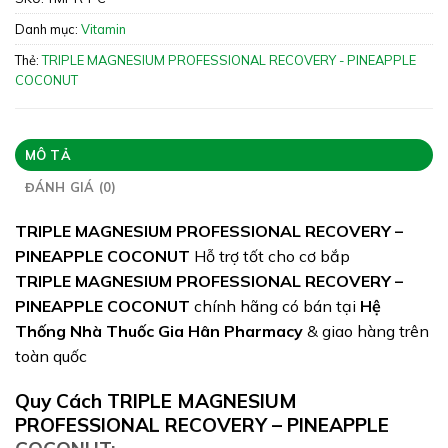
Xuất xứ: Australia
Danh mục:
Vitamin
Giấy phép: 8846/2023/ĐKSP
Thẻ:
TRIPLE MAGNESIUM PROFESSIONAL RECOVERY - PINEAPPLE
Quy cách:
COCONUT
Tình trạng hàng: Hết hàng
MÔ TẢ
ĐÁNH GIÁ (0)
TRIPLE MAGNESIUM PROFESSIONAL RECOVERY –
PINEAPPLE COCONUT
Hỗ trợ tốt cho cơ bắp
TRIPLE MAGNESIUM PROFESSIONAL RECOVERY –
PINEAPPLE COCONUT
chính hãng có bán tại
Hệ
Thống Nhà Thuốc Gia Hân Pharmacy
& giao hàng trên
toàn quốc
Quy Cách TRIPLE MAGNESIUM
PROFESSIONAL RECOVERY – PINEAPPLE