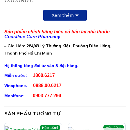
COCONUT:
Thành Phần TRIPLE MAGNESIUM
Xem thêm
PROFESSIONAL RECOVERY – PINEAPPLE
COCONUT:
Sản phẩm chính hãng hiện có bán tại nhà thuốc
Trong 5g chứa:
Coastline Care Pharmacy
– Gia Hân: 284/43 Lý Thường Kiệt, Phường Diên Hồng,
Magiê citrat: 323,6 mg
Thành Phố Hồ Chí Minh
(tương đương nguyên tố magiê 50 mg)
Hệ thống tổng đài tư vấn & đặt hàng:
Magiê amino acid chelat: 1050 mg
1800.6217
Miễn cước:
(tương đương nguyên tố magiê 210 mg)
0888.00.6217
Vinaphone:
Magiê glycinate dihydrat: 427,35 mg
0903.777.294
Mobifone:
(tương đương nguyên tố magiê 50 mg)
Phụ liệu: Maltodextrin, hương liệu tự nhiên (bột dứa, bột
SẢN PHẨM TƯƠNG TỰ
dừa), chất điều chỉnh độ acid (Citric
acid), chất tạo ngọt tổng hợp (Sucralose), Colloidal
Hộp 10ml
Hộp 20ml