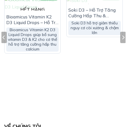
anhydrous silica, chất tạo màu tổng hợp (Riboflavin natri
HẾT HÀNG
photphat)
HẾT HÀNG
Soki D3 – Hỗ Trợ Tăng
Cường Hấp Thu &
*Sản phẩm thuần chay, không chứa gluten, sữa, hạt và
Bioamicus Vitamin K2
Chuyển Hóa Calci
D3 Liquid Drops – Hỗ Trợ
Soki D3 hỗ trợ giảm thiểu
trứng. Chứa các chất có từ đậu nành, sulfites & sucralose
Tốt Cho Sức Khỏe Xương
nguy cơ còi xương & chậm
Bioamicus Vitamin K2 D3
lớn
& Răng Trẻ Em
Liquid Drops giúp bổ sung
Công Dụng TRIPLE MAGNESIUM
vitamin D3 & K2 cho cơ thể
PROFESSIONAL RECOVERY – PINEAPPLE
hỗ trợ tăng cường hấp thu
calcium
COCONUT:
Hỗ trợ tốt cho cơ bắp, hỗ trợ giảm căng thẳng do
thiếu magie
Đối Tượng Sử Dụng TRIPLE MAGNESIUM
VỀ CHÚNG TÔI