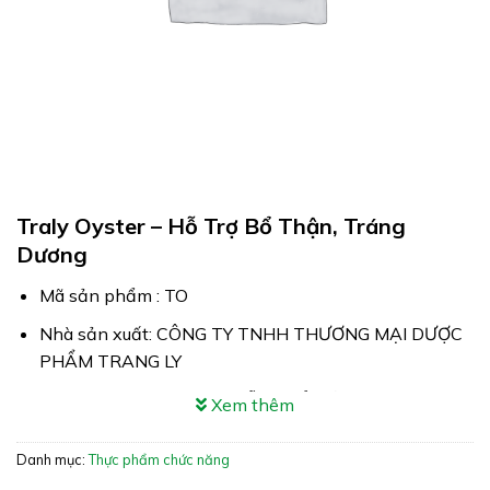
Traly Oyster – Hỗ Trợ Bổ Thận, Tráng
Dương
Mã sản phẩm : TO
Nhà sản xuất: CÔNG TY TNHH THƯƠNG MẠI DƯỢC
PHẨM TRANG LY
Công dụng: Traly Oyster hỗ trợ bổ thận, tráng dương.
Xem thêm
Hỗ trơ tăng cường sinh lực nam giới
Danh mục:
Thực phẩm chức năng
Xuất xứ: Việt Nam