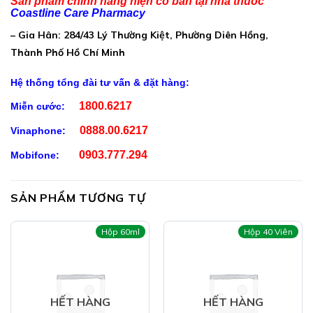
Sản phẩm chính hãng hiện có bán tại nhà thuốc
Coastline Care Pharmacy
Vitamin E: 2,5mg
– Gia Hân: 284/43 Lý Thường Kiệt, Phường Diên Hồng,
Selen: 50 µg
Thành Phố Hồ Chí Minh
Phụ liệu: Tinh bột, talc vừa đủ 1 viên nang cứng
Hệ thống tổng đài tư vấn & đặt hàng:
Công Dụng DHC Nailrich:
1800.6217
Miễn cước:
Hỗ trợ bổ thận, tráng dương
0888.00.6217
Vinaphone:
Hỗ trơ tăng cường sinh lực nam giới
0903.777.294
Mobifone:
SẢN PHẨM TƯƠNG TỰ
Hộp 60ml
Hộp 40 Viên
Ai Nên Dùng DHC Nailrich:
HẾT HÀNG
HẾT HÀNG
Dùng cho nam giới từ 18 tuổi, sinh lý yếu