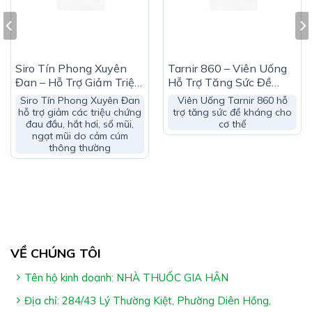
Cách Dùng DHC Nailrich:
Uống 1-2 viên/lần (2 viên chia 2 lần sáng và tối sau
bữa ăn).
Siro Tín Phong Xuyên
Tarnir 860 – Viên Uống
Đan – Hỗ Trợ Giảm Triệu
Hỗ Trợ Tăng Sức Đề
*Lưu ý:
Chứng Sổ Mũi & Ngạt
Kháng (Hộp 40 Viên)
Siro Tín Phong Xuyên Đan
Viên Uống Tarnir 860 hỗ
Mũi
hỗ trợ giảm các triệu chứng
trợ tăng sức đề kháng cho
đau đầu, hắt hơi, sổ mũi,
cơ thể
– Sản phẩm không phải là thuốc và không có chức năng
ngạt mũi do cảm cúm
thay thế thuốc chữa bệnh
thông thường
– Tác dụng của sản phẩm tùy thuộc vào cơ địa hấp thu
của từng người
VỀ CHÚNG TÔI
Tên hộ kinh doanh: NHÀ THUỐC GIA HÂN
Địa chỉ: 284/43 Lý Thường Kiệt, Phường Diên Hồng,