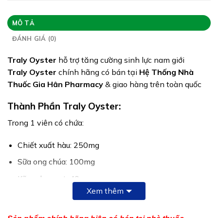
Giấy phép: 7342/2018/ĐKSP – 1767/2024/XNQC-
ATTP
MÔ TẢ
Quy cách: Hộp 30 viên
ĐÁNH GIÁ (0)
Tình trạng hàng: Hết hàng
Traly Oyster
hỗ trợ tăng cường sinh lực nam giới
Traly Oyster
chính hãng có bán tại
Hệ Thống Nhà
Thuốc Gia Hân Pharmacy
& giao hàng trên toàn quốc
Thành Phần Traly Oyster:
Trong 1 viên có chứa:
Chiết xuất hàu: 250mg
Sữa ong chúa: 100mg
Kẽm gluconat: 40mg
Xem thêm
Nhung hươu: 10mg
Taurin: 4,5mg