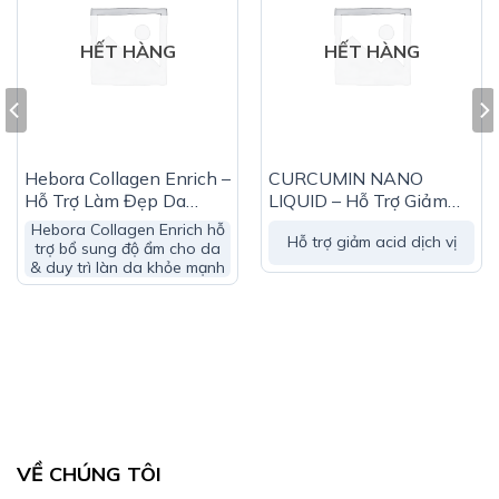
Tác dụng của sản phẩm tùy thuộc vào sự hấp thu của
HẾT HÀNG
HẾT HÀNG
từng người
Hệ Thống Nhà Thuốc Coastline Care là nơi Quý khách
hàng yên tâm gửi trọn niềm tin để chăm sóc sức khoẻ
cho cả gia đình mình.
Hebora Collagen Enrich –
CURCUMIN NANO
Hỗ Trợ Làm Đẹp Da
LIQUID – Hỗ Trợ Giảm
Đến với chúng tôi, Quý khách hàng thoải mái trải
(Chai 500ml)
Acid Dịch Vị
Hebora Collagen Enrich hỗ
Hỗ trợ giảm acid dịch vị
trợ bổ sung độ ẩm cho da
nghiệm cảm giác mua sắm hàng chính hãng với giá tốt
& duy trì làn da khỏe mạnh
nhất đầy đủ các sản phẩm thuốc tây, thực phẩm bảo vệ
sức khoẻ, mỹ phẩm, thiết bị y tế…
VỀ CHÚNG TÔI