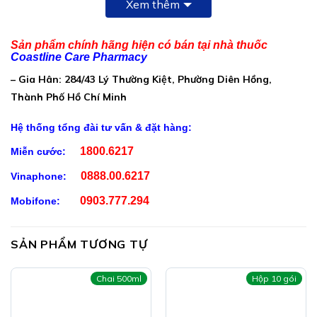
Công Dụng Fucoidan FucoAK
Xem thêm
Giúp hỗ trợ nâng cao sức đề kháng
Sản phẩm chính hãng hiện có bán tại nhà thuốc
Hỗ trợ hạn chế quá trình oxy hóa
Coastline Care Pharmacy
Giúp hỗ trợ giảm tác hại của xạ trị, hóa trị
– Gia Hân: 284/43 Lý Thường Kiệt, Phường Diên Hồng,
Thành Phố Hồ Chí Minh
Đối Tượng Sử Dụng Fucoidan FucoAK
Hệ thống tổng đài tư vấn & đặt hàng:
Người cần tăng sức đề kháng
1800.6217
Miễn cước:
Người sử dụng hóa trị, xạ trị gây giảm sức đề kháng
0888.00.6217
Vinaphone:
Hướng Dẫn Sử Dụng Fucoidan FucoAK
0903.777.294
Mobifone:
Mỗi ngày uống 3 lần, mỗi lần uống 1 – 2 viên
Sử dụng sản phẩm sau hoặc trước khi ăn
SẢN PHẨM TƯƠNG TỰ
Lưu ý:
Chai 500ml
Hộp 10 gói
Sản phẩm không phải là thuốc và không có chức
năng thay thế thuốc chữa bệnh