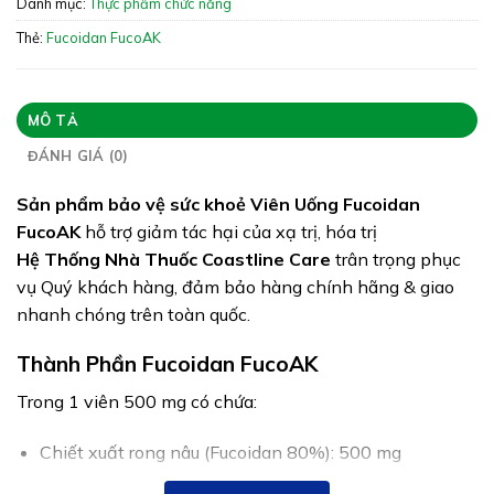
Danh mục:
Thực phẩm chức năng
Giấy phép:
8456/2019/ĐKSP – 1924/2022/XNQC-
ATTP
Thẻ:
Fucoidan FucoAK
Quy cách:
Hộp 50 Viên
Tình trạng hàng:
Hết hàng
MÔ TẢ
ĐÁNH GIÁ (0)
Sản phẩm bảo vệ sức khoẻ Viên Uống Fucoidan
FucoAK
hỗ trợ giảm tác hại của xạ trị, hóa trị
Hệ Thống Nhà Thuốc Coastline Care
trân trọng phục
vụ Quý khách hàng, đảm bảo hàng chính hãng & giao
nhanh chóng trên toàn quốc.
Thành Phần Fucoidan FucoAK
Trong 1 viên 500 mg có chứa:
Chiết xuất rong nâu (Fucoidan 80%): 500 mg