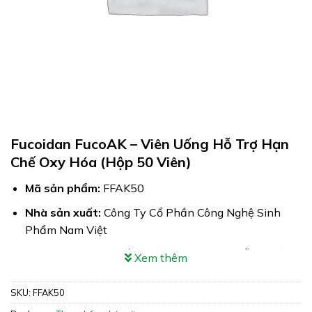
Fucoidan FucoAK – Viên Uống Hỗ Trợ Hạn
Chế Oxy Hóa (Hộp 50 Viên)
Mã sản phẩm:
FFAK50
Nhà sản xuất:
Công Ty Cổ Phần Công Nghệ Sinh
Phẩm Nam Việt
Công dụng:
Viên Uống Fucoidan FucoAK hỗ trợ giảm
Xem thêm
tác hại của xạ trị, hóa trị
SKU:
FFAK50
Xuất xứ:
Việt Nam