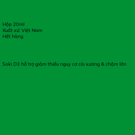
Hộp 20ml
Xuất xứ: Việt Nam
Hết hàng
Soki D3 – Hỗ Trợ Tăng Cường Hấp Thu & Chuyển Hóa
Calci
Soki D3 hỗ trợ giảm thiểu nguy cơ còi xương & chậm lớn