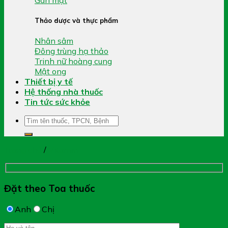
Thảo dược và thực phẩm
Nhân sâm
Đông trùng hạ thảo
Trinh nữ hoàng cung
Mật ong
Thiết bị y tế
Hệ thống nhà thuốc
Tin tức sức khỏe
Tìm
kiếm:
Trang chủ
/
Vitamin
Đặt theo Toa thuốc
Anh
Chị