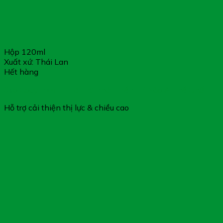
Hộp 120ml
Xuất xứ: Thái Lan
Hết hàng
Siro Cody Plus+ – Hỗ Trợ Phát Triển Trí Não & Thể Chất
Hỗ trợ cải thiện thị lực & chiều cao