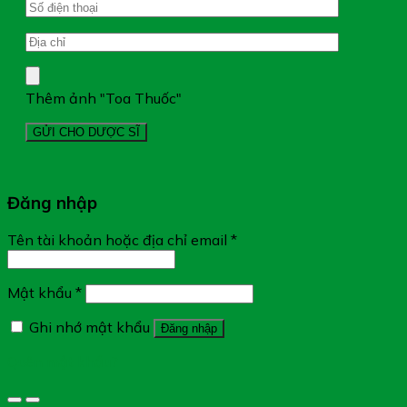
Thêm ảnh "Toa Thuốc"
Đăng nhập
Tên tài khoản hoặc địa chỉ email
*
Mật khẩu
*
Ghi nhớ mật khẩu
Đăng nhập
Quên mật khẩu?