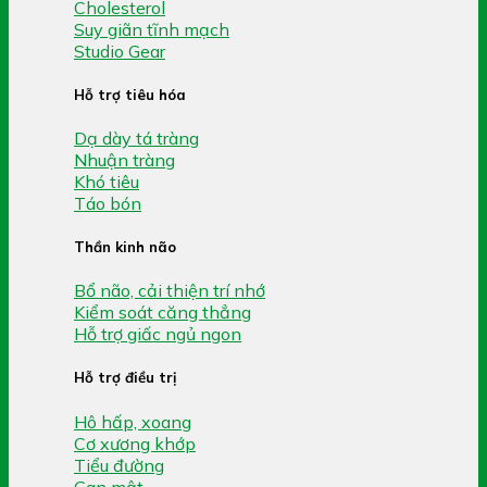
Cholesterol
Suy giãn tĩnh mạch
Studio Gear
Hỗ trợ tiêu hóa
Dạ dày tá tràng
Nhuận tràng
Khó tiêu
Táo bón
Thần kinh não
Bổ não, cải thiện trí nhớ
Kiểm soát căng thẳng
Hỗ trợ giấc ngủ ngon
Hỗ trợ điều trị
Hô hấp, xoang
Cơ xương khớp
Tiểu đường
Gan mật