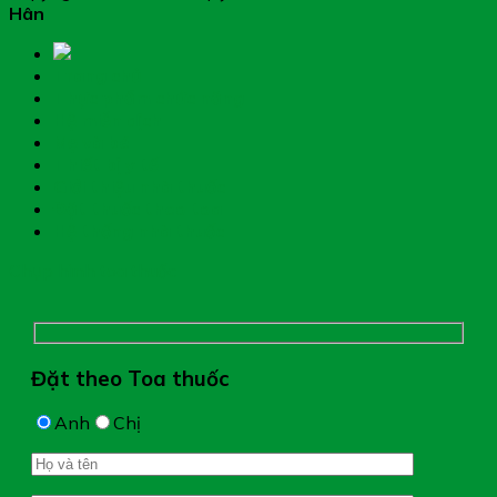
Hân
Trang chủ
Thực phẩm chức năng
Hệ miễn dịch
Mẹ và bé
Thiết bị y tế
Giới thiệu nhà thuốc
Đặt thuốc theo toa
Hệ thống nhà thuốc
Chụp hình toa thuốc
Đặt theo Toa thuốc
Anh
Chị