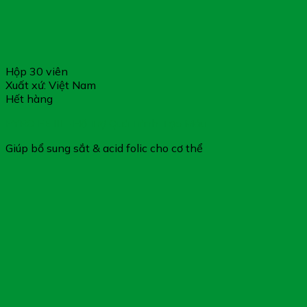
Hộp 30 viên
Xuất xứ: Việt Nam
Hết hàng
PYRO FE III – Hỗ Trợ Quá Trình Tạo Máu
Giúp bổ sung sắt & acid folic cho cơ thể