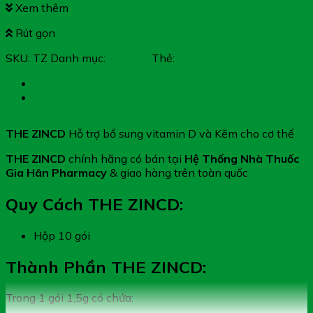
Xem thêm
Rút gọn
SKU:
TZ
Danh mục:
Vitamin
Thẻ:
THE ZINCD
Mô tả
Đánh giá (0)
THE ZINCD
Hỗ trợ bổ sung vitamin D và Kẽm cho cơ thể
THE ZINCD
chính hãng có bán tại
Hệ Thống Nhà Thuốc
Gia Hân Pharmacy
& giao hàng trên toàn quốc
Quy Cách THE ZINCD:
Hộp 10 gói
Thành Phần THE ZINCD:
Trong 1 gói 1,5g có chứa: