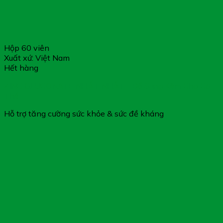
Hộp 60 viên
Xuất xứ: Việt Nam
Hết hàng
ZINC GLUCONATE NHẤT NHẤT – Bổ Sung Kẽm Cho Cơ
Thể
Hỗ trợ tăng cường sức khỏe & sức đề kháng