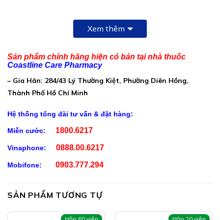
Xem thêm
Thành Phần TĂNG ĐỀ KHÁNG THYMO
GLUCAN EUZOFA:
Sản phẩm chính hãng hiện có bán tại nhà thuốc
Trong 1 viên nang mềm có chứa:
Coastline Care Pharmacy
L-Lysine HCl: 100mg
– Gia Hân: 284/43 Lý Thường Kiệt, Phường Diên Hồng,
Beta glucan: 100mg
Thành Phố Hồ Chí Minh
Thymomodulin: 60mg
Hệ thống tổng đài tư vấn & đặt hàng:
Choline bitartrat: 50mg
1800.6217
Miễn cước:
Taurine: 50mg
0888.00.6217
Vinaphone:
Keo ong: 30mg
0903.777.294
Mobifone:
Kẽm gluconate: 20mg
Vitamin B2: 3mg
SẢN PHẨM TƯƠNG TỰ
Vitamin B6: 3mg
Hộp 60 viên
Hộp 20 viên