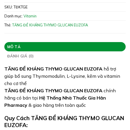
kẽm và vitamin cho cơ thể
SKU:
TĐKTGE
Xuất xứ: Việt Nam
Danh mục:
Vitamin
Giấy phép: 6859/2023/ĐKSP
Thẻ:
TĂNG ĐỀ KHÁNG THYMO GLUCAN EUZOFA
Quy cách:
Tình trạng hàng: Hết hàng
MÔ TẢ
ĐÁNH GIÁ (0)
TĂNG ĐỀ KHÁNG THYMO GLUCAN EUZOFA
hỗ trợ
giúp bổ sung Thymomodulin, L-Lysine, kẽm và vitamin
cho cơ thể
TĂNG ĐỀ KHÁNG THYMO GLUCAN EUZOFA
chính
hãng có bán tại
Hệ Thống Nhà Thuốc Gia Hân
Pharmacy
& giao hàng trên toàn quốc
Quy Cách TĂNG ĐỀ KHÁNG THYMO GLUCAN
EUZOFA: