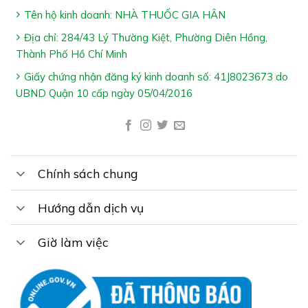
Đối Tượng Sử Dụng TĂNG ĐỀ KHÁNG THYMO
Tên hộ kinh doanh: NHÀ THUỐC GIA HÂN
GLUCAN EUZOFA:
Địa chỉ: 284/43 Lý Thường Kiệt, Phường Diên Hồng,
Trẻ trên 6 tuổi và người lớn chán ăn, sức đề kháng
Thành Phố Hồ Chí Minh
kém
Giấy chứng nhận đăng ký kinh doanh số: 41J8023673 do
Người có nhu cầu bổ sung thymomodulin, kẽm và
UBND Quận 10 cấp ngày 05/04/2016
vitamin cho cơ thể
Hướng Dẫn Sử Dụng TĂNG ĐỀ KHÁNG
THYMO GLUCAN EUZOFA:
Chính sách chung
Trẻ trên 6 tuổi và người lớn: Uống 1 viên/ngày
Uống trước bữa ăn 1 giờ hoặc sau ăn 1-2 giờ. nên
Hướng dẫn dịch vụ
dùng thường xuyên để có hiệu quả tốt
Giờ làm việc
*Lưu ý:
Sản phẩm không phải thuốc và không có tác dụng
thay thế thuốc trị bệnh