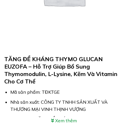
TĂNG ĐỀ KHÁNG THYMO GLUCAN
EUZOFA – Hỗ Trợ Giúp Bổ Sung
Thymomodulin, L-Lysine, Kẽm Và Vitamin
Cho Cơ Thể
Mã sản phẩm: TĐKTGE
Nhà sản xuất: CÔNG TY TNHH SẢN XUẤT VÀ
THƯƠNG MẠI VINH THỊNH VƯỢNG
Công dụng: TĂNG ĐỀ KHÁNG THYMO GLUCAN
Xem thêm
EUZOFA hỗ trợ giúp bổ sung Thymomodulin, L-Lysine,