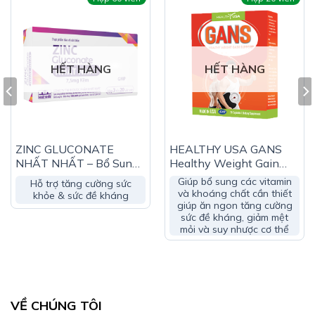
Vitamin B1: 2mg
Phụ liệu: Dầu đậu nành, vỏ nang gelatin, glycerin,
sorbitol, ethyvanilin, titan dioxyd, brown HT, oxyd sắt
HẾT HÀNG
HẾT HÀNG
đỏ, nước tinh khiết
Công Dụng TĂNG ĐỀ KHÁNG THYMO
GLUCAN EUZOFA:
Hỗ trợ giúp bổ sung Thymomodulin, L-Lysine, kẽm và
ZINC GLUCONATE
HEALTHY USA GANS
vitamin cho cơ thể
NHẤT NHẤT – Bổ Sung
Healthy Weight Gain
Hỗ trợ kích thích sự thèm ăn, hỗ trợ giúp tăng cường
Kẽm Cho Cơ Thể
Support – Giúp Bồi Bổ &
Giúp bổ sung các vitamin
Hỗ trợ tăng cường sức
sức đề kháng
Tăng Cân
và khoáng chất cần thiết
khỏe & sức đề kháng
giúp ăn ngon tăng cường
sức đề kháng, giảm mệt
mỏi và suy nhược cơ thể
VỀ CHÚNG TÔI