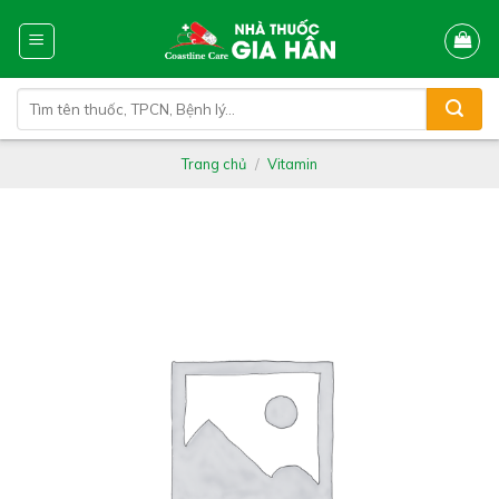
Skip
to
content
Tìm
kiếm:
Trang chủ
/
Vitamin