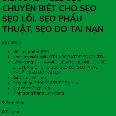
CHUYÊN BIỆT CHO SẸO
SẸO LỒI, SẸO PHẨU
THUẬT, SẸO DO TAI NẠN
261,000
₫
Mã sản phẩm: PSS
Nhà sản xuất: MILLOT LABORATORIES CO.LTD
Công dụng: PROVAMED SCAR SILICONE GEL SẸO
CHUYÊN BIỆT CHO SẸO SẸO LỒI, SẸO PHẨU
THUẬT, SẸO DO TAI NẠN
Xuất xứ: Thái Lan
Giấy phép: 230002653/PCBA-HN
Quy cách: Tuýp 10g
Tình trạng hàng: Còn hàng
Xem thêm
Rút gọn