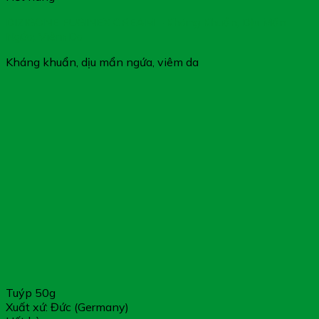
DIZIGONE FUGINEX CREAM – Kháng Khuẩn, Dịu Mẩn
Ngứa, Viêm Da
Kháng khuẩn, dịu mẩn ngứa, viêm da
Tuýp 50g
Xuất xứ: Đức (Germany)