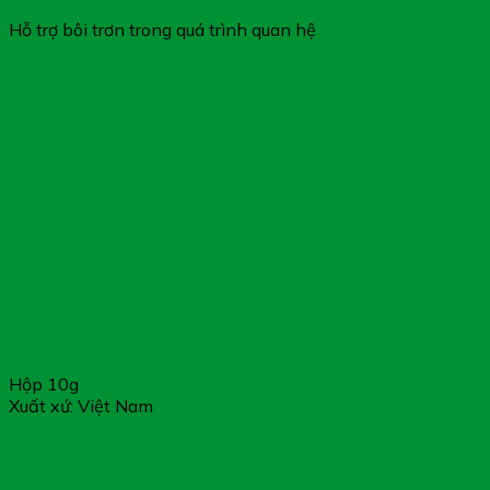
Hỗ trợ bôi trơn trong quá trình quan hệ
Hộp 10g
Xuất xứ: Việt Nam
Gel Nagagel – Giúp Ngăn Ngừa Sự Phát Triển Của Vi
Khuẩn Gây Nhiệt Miêng & Viêm Lợi