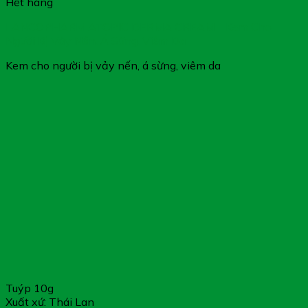
Hết hàng
LANCOPHARM ATOPIC DERMA CREAM – Kem Cho
Người Bị Vảy Nến, Á Sừng, Viêm Da
Kem cho người bị vảy nến, á sừng, viêm da
Tuýp 10g
Xuất xứ: Thái Lan