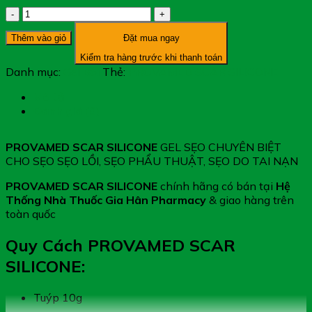
PROVAMED
SCAR
Thêm vào giỏ
Đặt mua ngay
SILICONE
-
Kiểm tra hàng trước khi thanh toán
GEL
Danh mục:
Gel Bôi
Thẻ:
PROVAMED SCAR SILICONE
SẸO
CHUYÊN
Mô tả
BIỆT
Đánh giá (0)
CHO
SẸO
PROVAMED SCAR SILICONE
GEL SẸO CHUYÊN BIỆT
SẸO
CHO SẸO SẸO LỒI, SẸO PHẨU THUẬT, SẸO DO TAI NẠN
LỒI,
SẸO
PROVAMED SCAR SILICONE
chính hãng có bán tại
Hệ
PHẨU
Thống Nhà Thuốc Gia Hân Pharmacy
& giao hàng trên
THUẬT,
toàn quốc
SẸO
DO
Quy Cách PROVAMED SCAR
TAI
SILICONE:
NẠN
số
lượng
Tuýp 10g