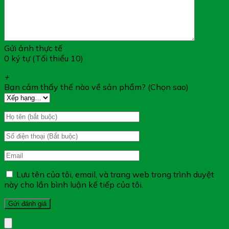
Gửi ảnh thực tế
0 ký tự (Tối thiểu 10)
+
Bạn cảm thấy thế nào về sản phẩm? (Chọn sao)
Lưu tên của tôi, email, và trang web trong trình duyệt
này cho lần bình luận kế tiếp của tôi.
Công Dụng PROVAMED SCAR
SILICONE: