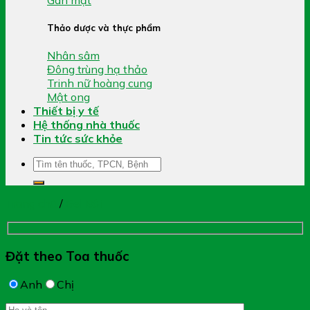
Thảo dược và thực phẩm
Nhân sâm
Đông trùng hạ thảo
Trinh nữ hoàng cung
Mật ong
Thiết bị y tế
Hệ thống nhà thuốc
Tin tức sức khỏe
Tìm
kiếm:
Trang chủ
/
Gel Bôi
Đặt theo Toa thuốc
Anh
Chị