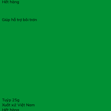
Hết hàng
Vigel 2 in 1 (60g) – Giúp Hỗ Trợ Bôi Trơn
Giúp hỗ trợ bôi trơn
Tuýp 25g
Xuất xứ: Việt Nam
Hết hàng