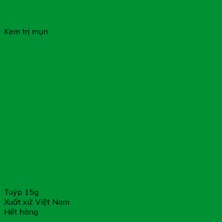
SULFUR OINTMENT 10% – Kem Trị Mụn
Kem trị mụn
Tuýp 15g
Xuất xứ: Việt Nam
Hết hàng