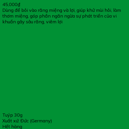
45,000
₫
Dùng để bôi vào răng miệng và lợi, giúp khử mùi hôi, làm
thơm miệng, góp phần ngăn ngừa sự phát triển của vi
khuẩn gây sâu răng, viêm lợi
Cảm ơn bạn đã xem bài viết “
PROVAMED SCAR
SILICONE – GEL SẸO CHUYÊN BIỆT CHO SẸO SẸO LỒI,
SẸO PHẨU THUẬT, SẸO DO TAI NẠN
”
Cần đặt hàng hoặc tư vấn thêm về sản phẩm, vui lòng gọi
tổng đài tư vấn Hệ Thống Nhà Thuốc Gia Hân Pharmacy:
1800.6217 để được phục vụ
Xin cảm ơn Quý khách hàng
Tuýp 30g
Xuất xứ: Đức (Germany)
Hết hàng