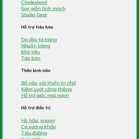
Cholesterol
Suy giãn tĩnh mạch
Studio Gear
Hỗ trợ tiêu hóa
Dạ dày tá tràng
Nhuận tràng
Khó tiêu
Táo bón
Thần kinh não
Bổ não, cải thiện trí nhớ
Kiểm soát căng thẳng
Hỗ trợ giấc ngủ ngon
Hỗ trợ điều trị
Hô hấp, xoang
Cơ xương khớp
Tiểu đường
Gan mật