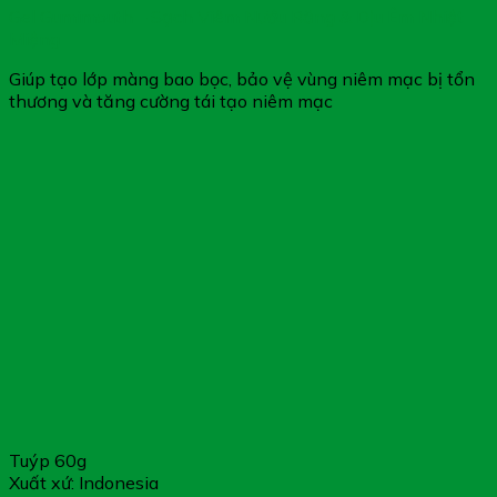
Gel Gumimouth – Sạch Viêm Nướu Răng & Dịu Êm Nhiệt
Miệng
Giúp tạo lớp màng bao bọc, bảo vệ vùng niêm mạc bị tổn
thương và tăng cường tái tạo niêm mạc
Tuýp 60g
Xuất xứ: Indonesia