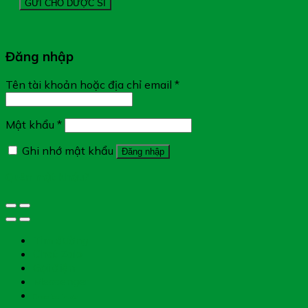
Đăng nhập
Tên tài khoản hoặc địa chỉ email
*
Mật khẩu
*
Ghi nhớ mật khẩu
Đăng nhập
Quên mật khẩu?
Tìm đường
Chat Zalo
Gọi điện
Messenger
Chụp toa thuốc