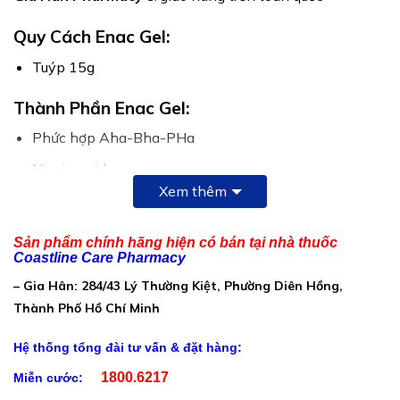
Quy Cách Enac Gel:
Tuýp 15g
Thành Phần Enac Gel:
Phức hợp Aha-Bha-PHa
Niacinamide
Xem thêm
Hexylresorcinol
Azelaic Deriv
Sản phẩm chính hãng hiện có bán tại nhà thuốc
Coastline Care Pharmacy
Zinc
– Gia Hân: 284/43 Lý Thường Kiệt, Phường Diên Hồng,
Panthenol
Thành Phố Hồ Chí Minh
Hệ thống tổng đài tư vấn & đặt hàng:
1800.6217
Miễn cước: