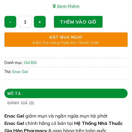
phát
Xem thêm
Xuất xứ:
Enac Gel - Giảm Mụn Và Ngăn Ngừa Mụn Tái Phát số lượng
THÊM VÀO GIỎ
Giấy phép: N/A
Quy cách: Tuýp 15g
ĐẶT MUA NGAY
Kiểm Tra Hàng Trước Khi Thanh Toán
Tình trạng hàng: Còn hàng
Danh mục:
Gel Bôi
Thẻ:
Enac Gel
MÔ TẢ
ĐÁNH GIÁ (0)
Enac Gel
giảm mụn và ngăn ngừa mụn tái phát
Enac Gel
chính hãng có bán tại
Hệ Thống Nhà Thuốc
Gia Hân Pharmacy
& giao hàng trên toàn quốc