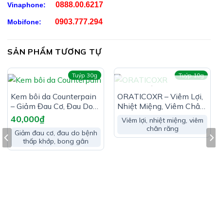
0888.00.6217
Vinaphone:
0903.777.294
Mobifone:
SẢN PHẨM TƯƠNG TỰ
Tuýp 30g
Tuýp 10g
HẾT HÀNG
Kem bôi da Counterpain
ORATICOXR – Viêm Lợi,
– Giảm Đau Cơ, Đau Do
Nhiệt Miệng, Viêm Chân
Bệnh Thấp Khớp, Bong
Răng
40,000
₫
Viêm lợi, nhiệt miệng, viêm
Gân
chân răng
Giảm đau cơ, đau do bệnh
thấp khớp, bong gân
Công Dụng Enac Gel:
Giảm mụn và ngăn ngừa mụn tái phát
Sáng da, giảm thâm