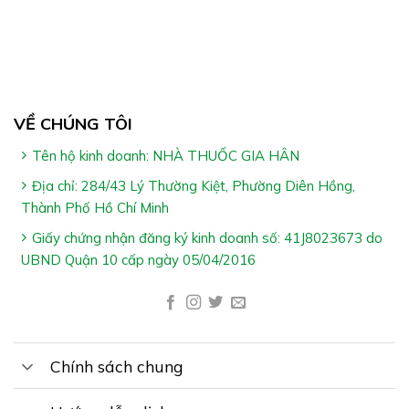
Dưỡng ẩm và phục hồi da
VỀ CHÚNG TÔI
Tên hộ kinh doanh: NHÀ THUỐC GIA HÂN
Địa chỉ: 284/43 Lý Thường Kiệt, Phường Diên Hồng,
Đối Tượng Sử Dụng Enac Gel:
Thành Phố Hồ Chí Minh
Phù hợp sử dụng cho các tình trạng mụn. Ngoài ra,
Giấy chứng nhận đăng ký kinh doanh số: 41J8023673 do
giúp giảm thâm sau mụn
UBND Quận 10 cấp ngày 05/04/2016
Hướng Dẫn Sử Dụng Enac Gel:
Sử dụng 1-2 lần vào mỗi sáng và tối, dùng 1 lượng
vừa đủ, thoa trực tiếp vào vùng da cần thiết sau khi
Chính sách chung
hoàn thành các bước dưỡng da
*Lưu ý: