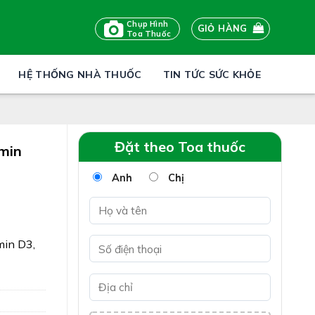
Chụp Hình
GIỎ HÀNG
Toa Thuốc
HỆ THỐNG NHÀ THUỐC
TIN TỨC SỨC KHỎE
Đặt theo Toa thuốc
min
Anh
Chị
min D3,