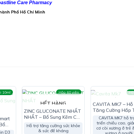
01mg
astline Care Pharmacy
Thành Phố Hồ Chí Minh
i 10ml
Hộp 60 viên
Hộ
HẾT HÀN
HẾT HÀNG
CAVITA MK7 – Hỗ 
Tăng Cường Hấp 
ZINC GLUCONATE NHẤT
Canxi
NHẤT – Bổ Sung Kẽm Cho
CAVITA MK7 hỗ tr
Smart
Cơ Thể
triển chiều cao, gi
 Bổ
Hỗ trợ tăng cường sức khỏe
cơ còi xương ở trẻ 
& sức đề kháng
in D3
xương ở người 