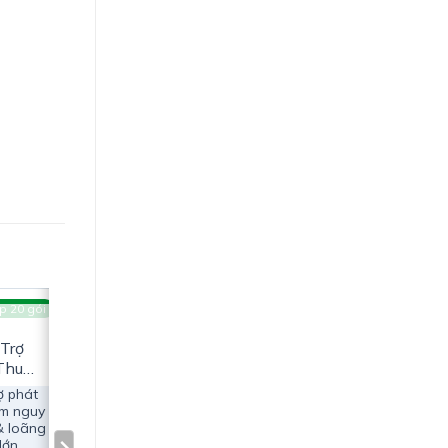
p 20 gói
G
Trợ
Thu
ợ phát
ảm nguy
& loãng
lớn