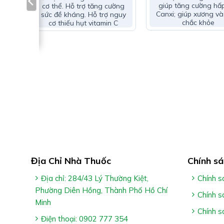
giúp tăng cường hấ
cơ thể. Hỗ trợ tăng cường
Canxi; giúp xương và
sức đề kháng. Hỗ trợ nguy
chắc khỏe
cơ thiếu hụt vitamin C
Quá
folic
Công Dụng Nutibon D3+K2:
Địa Chỉ Nhà Thuốc
Chính sá
Hỗ trợ bổ sung vitamin D3, vitamin K2 cho cơ thể
Địa chỉ: 284/43 Lý Thường Kiệt,
Chính s
Phường Diên Hồng, Thành Phố Hồ Chí
Hỗ trợ tăng cường hấp thu canxi, hỗ trợ xương v
Chính s
Minh
Chính s
Điện thoại: 0902 777 354