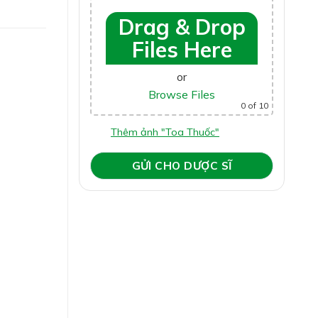
Drag & Drop
Files Here
or
Browse Files
0
of 10
Thêm ảnh "Toa Thuốc"