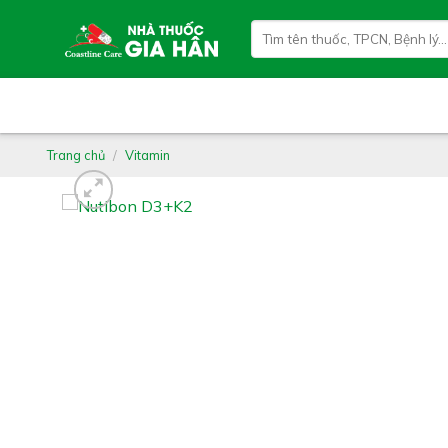
Skip
Tìm
to
kiếm:
content
Trang chủ
/
Vitamin