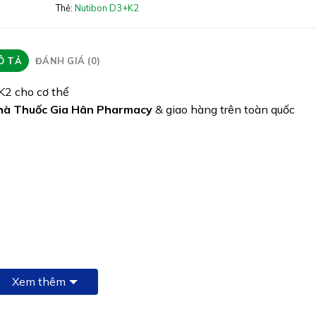
Thẻ:
Nutibon D3+K2
Quy cách: Lọ 10ml
Tình trạng hàng: Hết hàng
Ô TẢ
ĐÁNH GIÁ (0)
K2 cho cơ thể
hà Thuốc Gia Hân Pharmacy
& giao hàng trên toàn quốc
Xem thêm