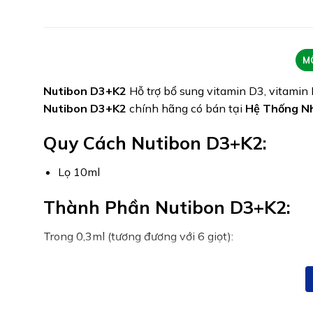
M
Nutibon D3+K2
Hỗ trợ bổ sung vitamin D3, vitamin 
Nutibon D3+K2
chính hãng có bán tại
Hệ Thống N
Quy Cách Nutibon D3+K2:
Lọ 10ml
Thành Phần Nutibon D3+K2:
Trong 0,3ml (tương đương với 6 giọt):
Vitamin K2 (MK-7) 2000ppm: 11,25 mg
Tương đương Vitamin K2 (MK7): 22,5mcg