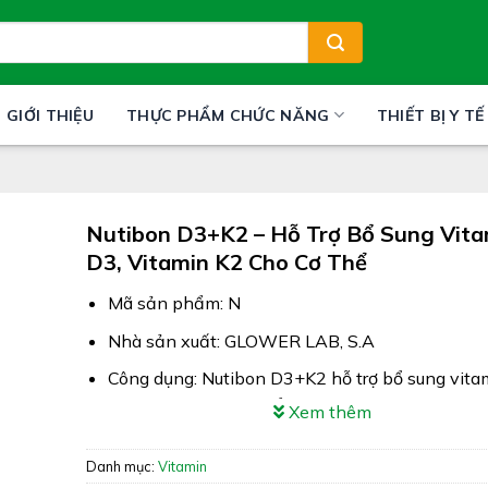
GIỚI THIỆU
THỰC PHẨM CHỨC NĂNG
THIẾT BỊ Y TẾ
Nutibon D3+K2 – Hỗ Trợ Bổ Sung Vita
D3, Vitamin K2 Cho Cơ Thể
Mã sản phẩm: N
Nhà sản xuất: GLOWER LAB, S.A
Công dụng: Nutibon D3+K2 hỗ trợ bổ sung vita
vitamin K2 cho cơ thể
Xem thêm
Xuất xứ: Tây Ban Nha
Danh mục:
Vitamin
Giấy phép: 2857/2023/ĐKSP