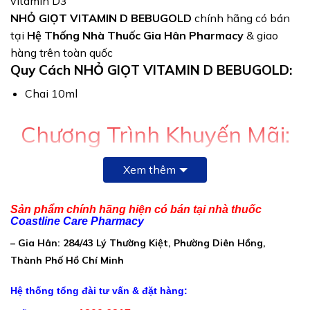
vitamin D3
NHỎ GIỌT VITAMIN D BEBUGOLD
chính hãng có bán
tại
Hệ Thống Nhà Thuốc Gia Hân Pharmacy
& giao
hàng trên toàn quốc
Quy Cách NHỎ GIỌT VITAMIN D BEBUGOLD:
Chai 10ml
Chương Trình Khuyến Mãi:
Xem thêm
Mua 1 Hộp Tặng 1 Hộp
Sản phẩm chính hãng hiện có bán tại nhà thuốc
Coastline Care Pharmacy
Thành Phần NHỎ GIỌT VITAMIN D
BEBUGOLD:
– Gia Hân: 284/43 Lý Thường Kiệt, Phường Diên Hồng,
Thành Phố Hồ Chí Minh
Mỗi 0,25ml (5 giọt) chứa:
Vitamin D3: 200 IU
Hệ thống tổng đài tư vấn & đặt hàng:
Lợi khuẩn Bacillus clausii 2x 10^8 CFU