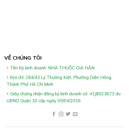
Công Dụng NHỎ GIỌT VITAMIN D
BEBUGOLD:
VỀ CHÚNG TÔI
Hỗ trợ bổ sung vitamin D3, lợi khuẩn Bacilus clausii và
Immunepath- IP, hỗ trợ tăng đề kháng
Tên hộ kinh doanh: NHÀ THUỐC GIA HÂN
Địa chỉ: 284/43 Lý Thường Kiệt, Phường Diên Hồng,
Thành Phố Hồ Chí Minh
Giấy chứng nhận đăng ký kinh doanh số: 41J8023673 do
UBND Quận 10 cấp ngày 05/04/2016
Đối Tượng Sử Dụng NHỎ GIỌT VITAMIN D