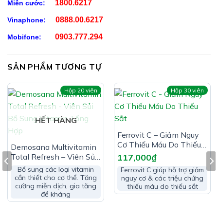
1800.6217
Miễn cước:
Immunepath- IP: 12,5mg
0888.00.6217
Vinaphone:
Phụ liệu: Dầu hướng dương, tocopheryl acetat, hương
0903.777.294
Mobifone:
bánh quy tổng hợp, chất chống oxy hóa (buty
hydroxyanisol, buty hydroxytolue, stevia glycosid,
SẢN PHẨM TƯƠNG TỰ
quinolin yellow)
Hộp 20 viên
Hộp 30 viên
HẾT HÀNG
Ferrovit C – Giảm Nguy
Cơ Thiếu Máu Do Thiếu
Demosana Multivitamin
Sắt
Total Refresh – Viên Sủi
117,000
₫
Bổ Sung Vitamin Tổng
Bổ sung các loại vitamin
Ferrovit C giúp hỗ trợ giảm
Hợp
cần thiết cho cơ thể. Tăng
nguy cơ & các triệu chứng
cường miễn dịch, gia tăng
thiếu máu do thiếu sắt
đề kháng