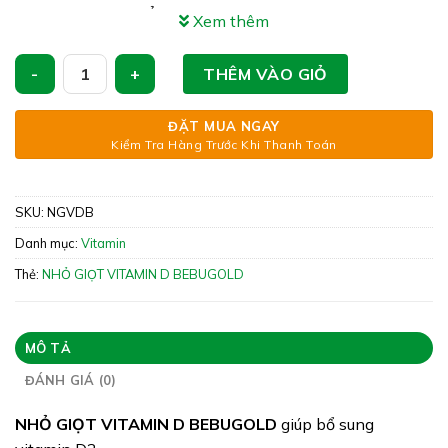
Công dụng: NHỎ GIỌT VITAMIN D BEBUGOLD giúp
Xem thêm
bổ sung vitamin D3
NHỎ GIỌT VITAMIN D BEBUGOLD - Giúp Bổ Sung Vitamin D3
Xuất xứ: Việt Nam
THÊM VÀO GIỎ
Giấy phép: 1954/2023/ĐKSP
ĐẶT MUA NGAY
Quy cách: Chai 10ml
Kiểm Tra Hàng Trước Khi Thanh Toán
Tình trạng hàng: Còn hàng
SKU:
NGVDB
Danh mục:
Vitamin
Thẻ:
NHỎ GIỌT VITAMIN D BEBUGOLD
MÔ TẢ
ĐÁNH GIÁ (0)
NHỎ GIỌT VITAMIN D BEBUGOLD
giúp bổ sung