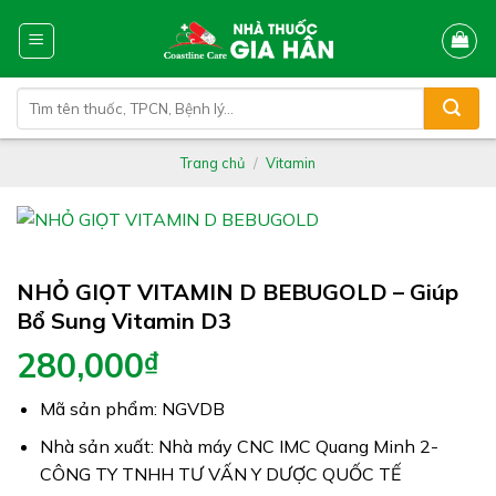
Skip
to
content
Tìm
kiếm:
Trang chủ
/
Vitamin
NHỎ GIỌT VITAMIN D BEBUGOLD – Giúp
Bổ Sung Vitamin D3
280,000
₫
Mã sản phẩm: NGVDB
Nhà sản xuất: Nhà máy CNC IMC Quang Minh 2-
CÔNG TY TNHH TƯ VẤN Y DƯỢC QUỐC TẾ