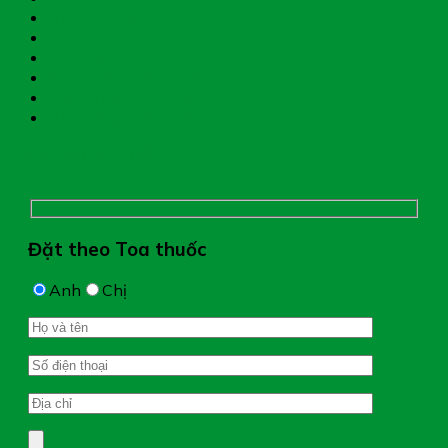
Hệ miễn dịch
Mẹ và bé
Thiết bị y tế
Giới thiệu nhà thuốc
Đặt thuốc theo toa
Hệ thống nhà thuốc
Chụp hình toa thuốc
Đặt theo Toa thuốc
Anh
Chị