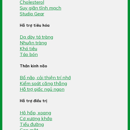
Cholesterol
Suy giãn tĩnh mạch
Studio Gear
Hỗ trợ tiêu hóa
Dạ dày tá tràng
Nhuận tràng
Khó tiêu
Táo bón
Thần kinh não
Bổ não, cải thiện trí nhớ
Kiểm soát căng thẳng
Hỗ trợ giấc ngủ ngon
Hỗ trợ điều trị
Hô hấp, xoang
Cơ xương khớp
Tiểu đường
Gan mật