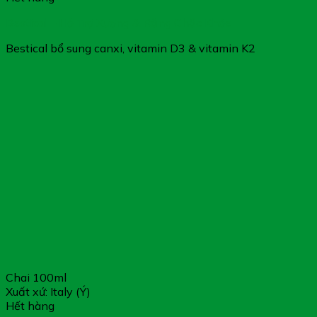
Bestical – Hỗ Trợ Xương & Răng Chắc Khỏe
Bestical bổ sung canxi, vitamin D3 & vitamin K2
Chai 100ml
Xuất xứ: Italy (Ý)
Hết hàng