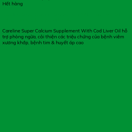
Hết hàng
Careline Super Calcium Supplement With Cod Liver Oil –
Tăng Cường Sức Khỏe Miễn Dịch
Careline Super Calcium Supplement With Cod Liver Oil hỗ
trợ phòng ngừa, cải thiện các triệu chứng của bệnh viêm
xương khớp, bệnh tim & huyết áp cao