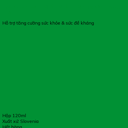
ZINC GLUCONATE NHẤT NHẤT – Bổ Sung Kẽm Cho Cơ
Thể
Hỗ trợ tăng cường sức khỏe & sức đề kháng
Hộp 120ml
Xuất xứ: Slovenia
Hết hàng