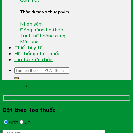
Thảo dược và thực phẩm
Nhân sâm
Đông trùng hạ thảo
Trinh nữ hoàng cung
Mật ong
Thiết bị y tế
Hệ thống nhà thuốc
Tin tức sức khỏe
Tìm
kiếm:
Trang chủ
/
Vitamin
Đặt theo Toa thuốc
Anh
Chị