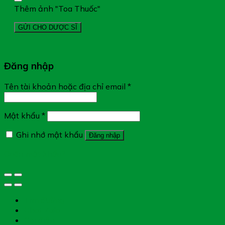
Thêm ảnh "Toa Thuốc"
Đăng nhập
Tên tài khoản hoặc địa chỉ email
*
Mật khẩu
*
Ghi nhớ mật khẩu
Đăng nhập
Quên mật khẩu?
Tìm đường
Chat Zalo
Gọi điện