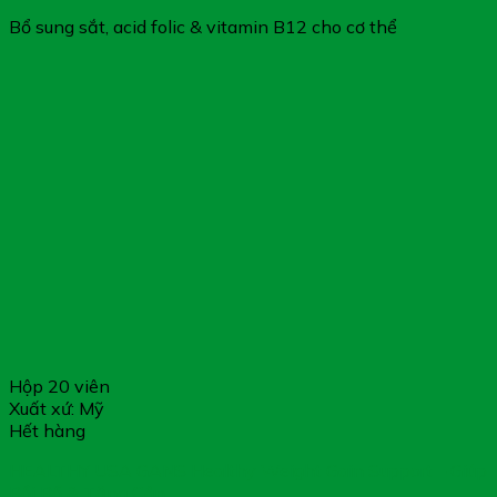
Bổ sung sắt, acid folic & vitamin B12 cho cơ thể
Hộp 20 viên
Xuất xứ: Mỹ
Hết hàng
HEALTHY USA GANS Healthy Weight Gain Support – Giúp
Bồi Bổ & Tăng Cân