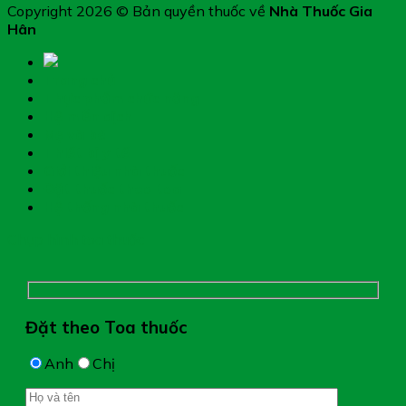
Copyright 2026 © Bản quyền thuốc về
Nhà Thuốc Gia
Hân
Trang chủ
Thực phẩm chức năng
Hệ miễn dịch
Mẹ và bé
Thiết bị y tế
Giới thiệu nhà thuốc
Đặt thuốc theo toa
Hệ thống nhà thuốc
Chụp hình toa thuốc
Đặt theo Toa thuốc
Anh
Chị