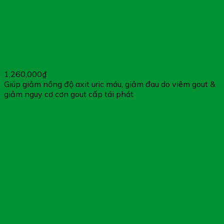
Hoàng Thống Phong – Hỗ Trợ Tăng Cường Chức Năng
Gan Thận (Hộp 360 viên)
1,260,000
₫
Giúp giảm nồng độ axit uric máu, giảm đau do viêm gout &
giảm nguy cơ cơn gout cấp tái phát