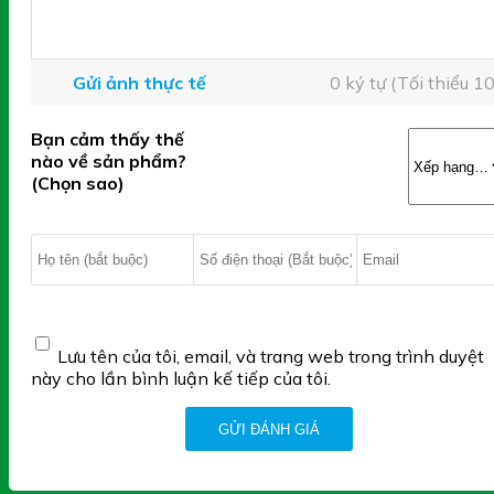
Đối Tượng Sử Dụng KAME
Gửi ảnh thực tế
0 ký tự (Tối thiểu 10
FUCOIDAN:
Bạn cảm thấy thế
Người trưởng thành có sức đề kháng kém, người có
nào về sản phẩm?
nhu cầu tăng cường sức khỏe
(Chọn sao)
Hướng Dẫn Sử Dụng KAME
FUCOIDAN:
Người trưởng thành: uống 2 viên/ngày
*Lưu ý:
Lưu tên của tôi, email, và trang web trong trình duyệt
này cho lần bình luận kế tiếp của tôi.
Sản phẩm không phải thuốc và không có tác dụng
thay thế thuốc trị bệnh
Không dùng cho người mẫn cảm với bất kỳ thành
phần trong sản phẩm
Cảm ơn bạn đã xem bài viết “
KAME FUCOIDAN – Hỗ Trợ