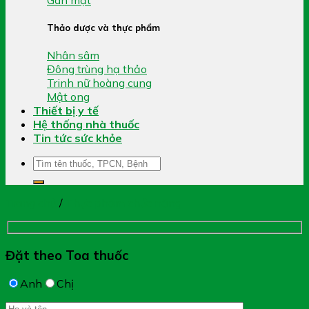
Thảo dược và thực phẩm
Nhân sâm
Đông trùng hạ thảo
Trinh nữ hoàng cung
Mật ong
Thiết bị y tế
Hệ thống nhà thuốc
Tin tức sức khỏe
Tìm
kiếm:
Trang chủ
/
Thực phẩm chức năng
Đặt theo Toa thuốc
Anh
Chị