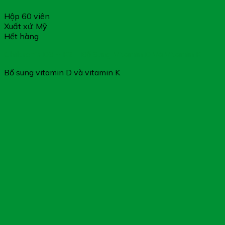
Hộp 60 viên
Xuất xứ: Mỹ
Hết hàng
Children’s D3 + K2 – Bổ Sung Vitamin D Và Vitamin K
Bổ sung vitamin D và vitamin K