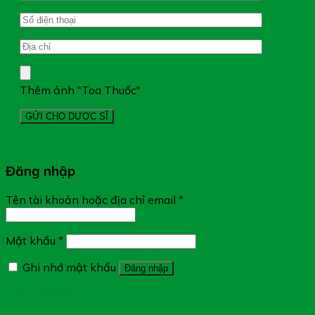
Thêm ảnh "Toa Thuốc"
Đăng nhập
Tên tài khoản hoặc địa chỉ email
*
Mật khẩu
*
Ghi nhớ mật khẩu
Đăng nhập
Quên mật khẩu?