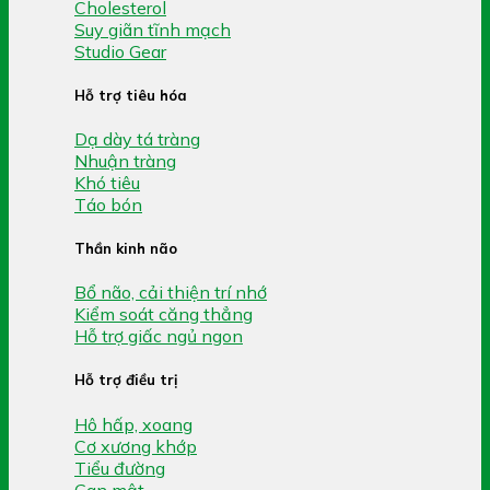
Cholesterol
Suy giãn tĩnh mạch
Studio Gear
Hỗ trợ tiêu hóa
Dạ dày tá tràng
Nhuận tràng
Khó tiêu
Táo bón
Thần kinh não
Bổ não, cải thiện trí nhớ
Kiểm soát căng thẳng
Hỗ trợ giấc ngủ ngon
Hỗ trợ điều trị
Hô hấp, xoang
Cơ xương khớp
Tiểu đường
Gan mật