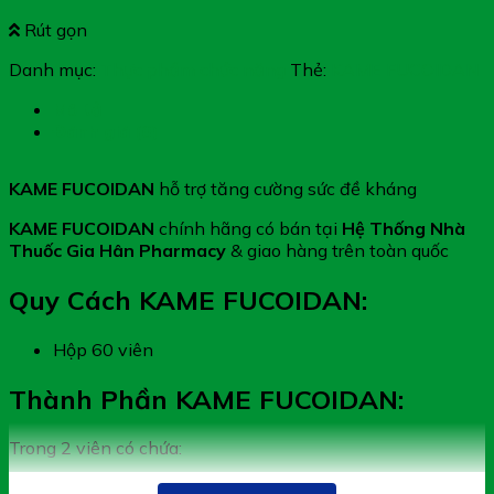
Rút gọn
Danh mục:
Thực phẩm chức năng
Thẻ:
KAME FUCOIDAN
Mô tả
Đánh giá (0)
KAME FUCOIDAN
hỗ trợ tăng cường sức đề kháng
KAME FUCOIDAN
chính hãng có bán tại
Hệ Thống Nhà
Thuốc Gia Hân Pharmacy
& giao hàng trên toàn quốc
Quy Cách KAME FUCOIDAN:
Hộp 60 viên
Thành Phần KAME FUCOIDAN:
Trong 2 viên có chứa:
Chiết xuất tảo Mozuku Okinawa (Chứa fucoidan