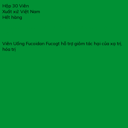
Hộp 30 Viên
Xuất xứ: Việt Nam
Hết hàng
Fucoidan Fucogt – Hỗ Trợ Tăng Sức Đề Kháng (Hộp 30
Viên)
Viên Uống Fucoidan Fucogt hỗ trợ giảm tác hại của xạ trị,
hóa trị