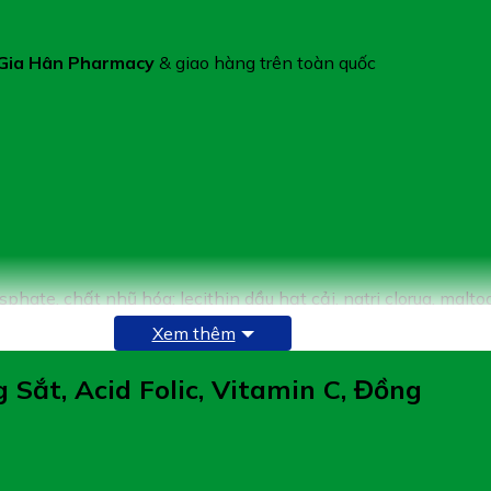
Gia Hân Pharmacy
& giao hàng trên toàn quốc
ate, chất nhũ hóa: lecithin dầu hạt cải, natri clorua, malto
Xem thêm
 Sắt, Acid Folic, Vitamin C, Đồng
 mono và diglycerides của acid béo, bột talc, polyethylene glyc