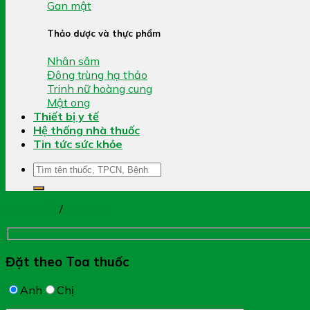
Gan mật
Thảo dược và thực phẩm
Nhân sâm
Đông trùng hạ thảo
Trinh nữ hoàng cung
Mật ong
Thiết bị y tế
Hệ thống nhà thuốc
Tin tức sức khỏe
Tìm
kiếm:
Trang chủ
/
Vitamin
Đặt theo Toa thuốc
Anh
Chị