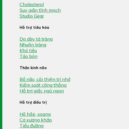
Cholesterol
Suy giãn tĩnh mạch
Studio Gear
Hỗ trợ tiêu hóa
Dạ dày tá tràng
Nhuận tràng
Khó tiêu
Táo bón
Thần kinh não
Bổ não, cải thiện trí nhớ
Kiểm soát căng thẳng
Hỗ trợ giấc ngủ ngon
Hỗ trợ điều trị
Hô hấp, xoang
Cơ xương khớp
Tiểu đường