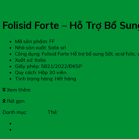
Folisid Forte – Hỗ Trợ Bổ Sun
Mã sản phẩm: FF
Nhà sản xuất: Salix srl
Công dụng: Folisid Forte Hỗ trợ bổ sung Sắt, acid folic,
Xuất xứ: Italia
Giấy phép: 5821/2022/ĐKSP
Quy cách: Hộp 30 viên
Tình trạng hàng: Hết hàng
Xem thêm
Rút gọn
Danh mục:
Vitamin
Thẻ:
Folisid Forte
Mô tả
Đánh giá (0)