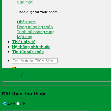
Gan mật
Thảo dược và thực phẩm
Nhân sâm
Đông trùng hạ thảo
Trinh nữ hoàng cung
Mật ong
Thiết bị y tế
Hệ thống nhà thuốc
Tin tức sức khỏe
Tìm
kiếm:
Trang chủ
/
Đẹp Da
Đặt theo Toa thuốc
Anh
Chị