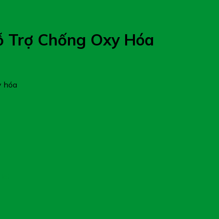
ỗ Trợ Chống Oxy Hóa
y hóa
let