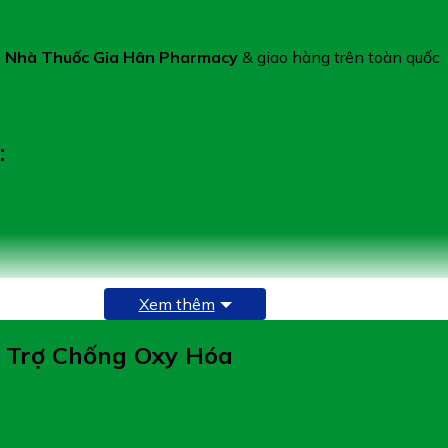
 Nhà Thuốc Gia Hân Pharmacy
& giao hàng trên toàn quốc
:
Xem thêm
ỗ Trợ Chống Oxy Hóa