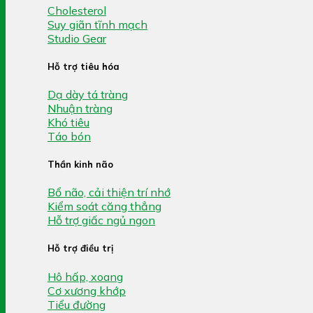
Cholesterol
Suy giãn tĩnh mạch
Studio Gear
Hỗ trợ tiêu hóa
Dạ dày tá tràng
Nhuận tràng
Khó tiêu
Táo bón
Thần kinh não
Bổ não, cải thiện trí nhớ
Kiểm soát căng thẳng
Hỗ trợ giấc ngủ ngon
Hỗ trợ điều trị
Hô hấp, xoang
Cơ xương khớp
Tiểu đường