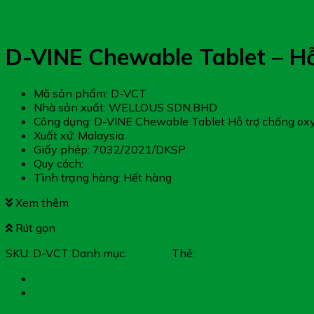
D-VINE Chewable Tablet – H
Mã sản phẩm: D-VCT
Nhà sản xuất: WELLOUS SDN.BHD
Công dụng: D-VINE Chewable Tablet Hỗ trợ chống ox
Xuất xứ: Malaysia
Giấy phép: 7032/2021/DKSP
Quy cách:
Tình trạng hàng: Hết hàng
Xem thêm
Rút gọn
SKU:
D-VCT
Danh mục:
Đẹp Da
Thẻ:
D-VINE Chewable Tab
Mô tả
Đánh giá (0)