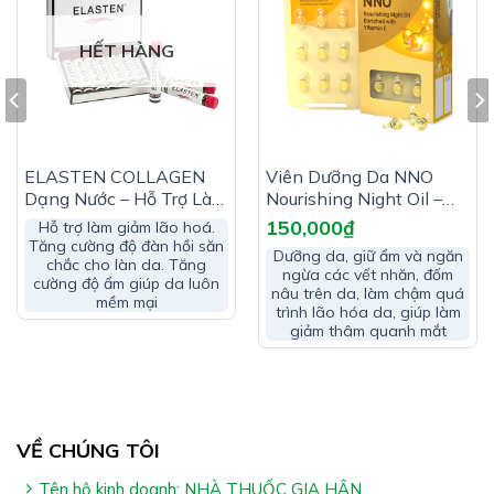
Biotin:………………………………………………………………1mg
HẾT HÀNG
Phụ liệu: Gelatin, glycerin, sorbitol, dầu nành, sáp ong,
lecithin, vanillin vừa đủ 1 viên
Công Dụng COLLAGEN BEAUTY TIME:
ELASTEN COLLAGEN
Viên Dưỡng Da NNO
Hỗ trợ cải thiện các triệu chứng do suy giảm nội tiết tố
Dạng Nước – Hỗ Trợ Làm
Nourishing Night Oil –
nữ
Giảm Lão Hóa
Giúp Dưỡng Ẩm & Ngăn
150,000
₫
Hỗ trợ làm giảm lão hoá.
Ngừa Lão Hóa Da
Giúp giảm nguy cơ lão hóa da & hạn chế sạm da
Tăng cường độ đàn hồi săn
Dưỡng da, giữ ẩm và ngăn
chắc cho làn da. Tăng
ngừa các vết nhăn, đốm
Hỗ trợ làm đẹp da
cường độ ẩm giúp da luôn
nâu trên da, làm chậm quá
mềm mại
trình lão hóa da, giúp làm
giảm thâm quanh mắt
VỀ CHÚNG TÔI
Tên hộ kinh doanh: NHÀ THUỐC GIA HÂN