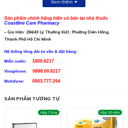
Xem thêm
Collagen peptide:…………………………………………200mg
Glutathione 50%:………………………………………….100mg
Sản phẩm chính hãng hiện có bán tại nhà thuốc
Coastline Care Pharmacy
Vitamin E:…………………………………………………….100IU
– Gia Hân: 284/43 Lý Thường Kiệt, Phường Diên Hồng,
L-cystine:………………………………………………………50mg
Thành Phố Hồ Chí Minh
Isoflavone (chiết xuất mầm đậu nành):……………..30mg
Hệ thống tổng đài tư vấn & đặt hàng:
Cao đương quy:…………………………………………….30mg
1800.6217
Miễn cước:
Chiết xuất nhau thai cừu:………………………………..20mg
0888.00.6217
Vinaphone:
Bột tảo spirulina:…………………………………………….20mg
0903.777.294
Mobifone:
Chiết xuất lô hội:…………………………………………….20mg
Chiết xuất sâm tố nữ:………………………………………20mg
SẢN PHẨM TƯƠNG TỰ
(Tương đương sâm tố nữ 100mg)
Hộp 7 ống
Hộp 30 viên
Vitamin C:………………………………………………………10mg
Acid Hyaluronic:………………………………………………..2mg