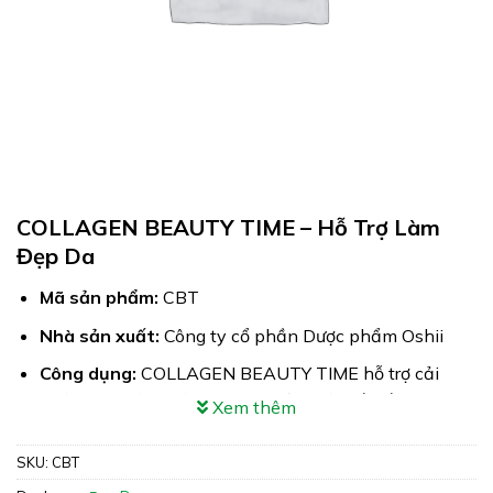
COLLAGEN BEAUTY TIME – Hỗ Trợ Làm
Đẹp Da
Mã sản phẩm:
CBT
Nhà sản xuất:
Công ty cổ phần Dược phẩm Oshii
Công dụng:
COLLAGEN BEAUTY TIME hỗ trợ cải
thiện các triệu chứng do suy giảm nội tiết tố nữ
Xem thêm
Xuất xứ:
Việt Nam
SKU:
CBT
Giấy phép:
10690/2020/ĐKSP – 1690/2021/XNQC-