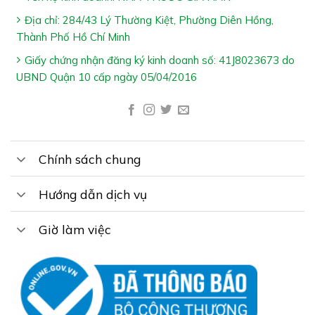
Ai Nên Dùng COLLAGEN BEAUTY TIME:
Địa chỉ: 284/43 Lý Thường Kiệt, Phường Diên Hồng,
Phụ nữ mãn kinh & tiền mãn kinh
Thành Phố Hồ Chí Minh
Người bị suy giảm nội tiết tố nữ với các biểu hiện:
Giấy chứng nhận đăng ký kinh doanh số: 41J8023673 do
chóng mặt, mất ngủ, cơn bốc hỏa, suy giảm sinh lý
UBND Quận 10 cấp ngày 05/04/2016
nữ, sạm da, bị lão hóa da & khô da
Cách Dùng COLLAGEN BEAUTY TIME:
Uống 1 viên x 2 lần/ngày
Chính sách chung
Lưu ý:
Hướng dẫn dịch vụ
– Sản phẩm không phải là thuốc và không có chức năng
thay thế thuốc chữa bệnh
Giờ làm việc
– Tác dụng của sản phẩm tùy thuộc vào sự hấp thu của
từng người
Cảm ơn bạn đã xem bài viết
“
COLLAGEN BEAUTY