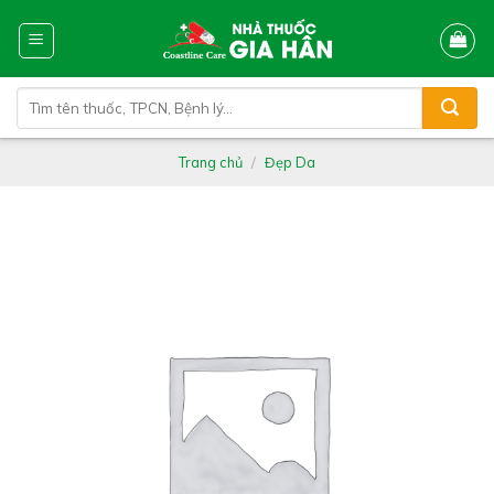
Skip
to
content
Tìm
kiếm:
Trang chủ
/
Đẹp Da