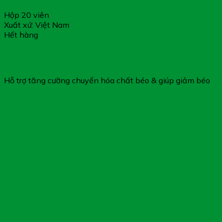
Hộp 20 viên
Xuất xứ: Việt Nam
Hết hàng
Viên Uống Giảm Cân Fit It Now – Giúp Giảm Béo & Tăng
Cường Chuyển Hóa Chất Béo
Hỗ trợ tăng cường chuyển hóa chất béo & giúp giảm béo
Cảm ơn bạn đã xem bài viết “
Zabu – Dành Cho Người Có
Nhu Cầu Giảm Béo
”
Cần đặt hàng hoặc tư vấn thêm về sản phẩm, vui lòng gọi
tổng đài tư vấn Hệ Thống Nhà Thuốc Gia Hân Pharmacy:
1800.6217 để được phục vụ
Xin cảm ơn Quý khách hàng