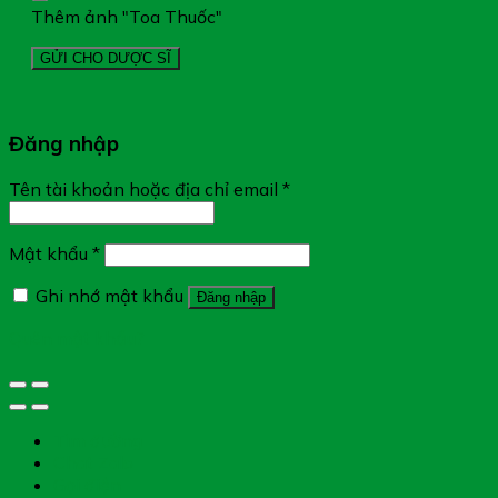
Thêm ảnh "Toa Thuốc"
Đăng nhập
Tên tài khoản hoặc địa chỉ email
*
Mật khẩu
*
Ghi nhớ mật khẩu
Đăng nhập
Quên mật khẩu?
Tìm đường
Chat Zalo
Gọi điện