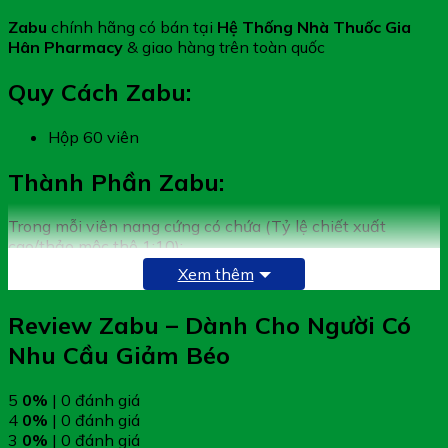
Zabu
chính hãng có bán tại
Hệ Thống Nhà Thuốc Gia
Hân Pharmacy
& giao hàng trên toàn quốc
Quy Cách Zabu:
Hộp 60 viên
Thành Phần Zabu:
Trong mỗi viên nang cứng có chứa (Tỷ lệ chiết xuất
cao/thảo mộc thô 1:10):
Xem thêm
Cao lá sen (Folium Nelumbinis)
100 mg
Chitosan
75 mg
Review Zabu – Dành Cho Người Có
Chiết xuất quả bứa (Garcinia Cambogia)
50 mg
Nhu Cầu Giảm Béo
Chiết xuất hạt cà phê xanh (Green Coffee bean)
50 mg
L-Carnitine
50 mg
5
0%
| 0 đánh giá
Collagen peptide
40 mg
4
0%
| 0 đánh giá
Bột nấm đông trùng hạ thảo (Cordyceps militaris)
35 mg
3
0%
| 0 đánh giá