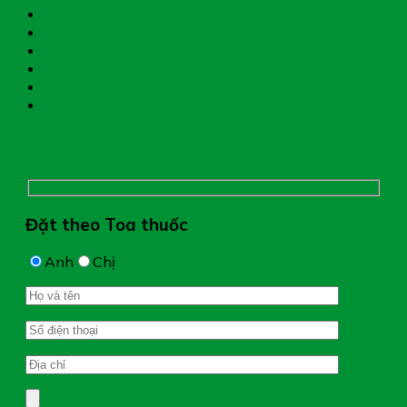
Hệ miễn dịch
Mẹ và bé
Thiết bị y tế
Giới thiệu nhà thuốc
Đặt thuốc theo toa
Hệ thống nhà thuốc
Chụp hình toa thuốc
Đặt theo Toa thuốc
Anh
Chị