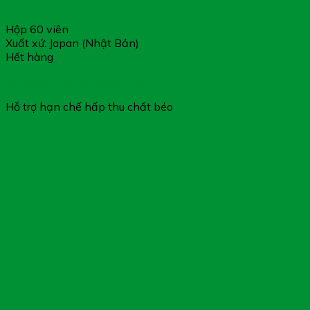
Không dùng cho người mẫn cảm với bất kỳ thành
phần trong sản phẩm
Hộp 60 viên
Xuất xứ: Japan (Nhật Bản)
Hết hàng
JP SLIM – Hỗ Trợ Giảm Cân
Hỗ trợ hạn chế hấp thu chất béo