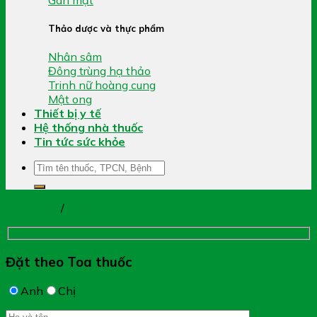
Thảo dược và thực phẩm
Nhân sâm
Đông trùng hạ thảo
Trinh nữ hoàng cung
Mật ong
Thiết bị y tế
Hệ thống nhà thuốc
Tin tức sức khỏe
Tìm
kiếm:
Trang chủ
/
Giảm Cân
Đặt theo Toa thuốc
Anh
Chị