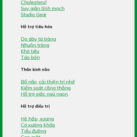
Cholesterol
Suy giãn tĩnh mạch
Studio Gear
Hỗ trợ tiêu hóa
Dạ dày tá tràng
Nhuận tràng
Khó tiêu
Táo bón
Thần kinh não
Bổ não, cải thiện trí nhớ
Kiểm soát căng thẳng
Hỗ trợ giấc ngủ ngon
Hỗ trợ điều trị
Hô hấp, xoang
Cơ xương khớp
Tiểu đường
Gan mật