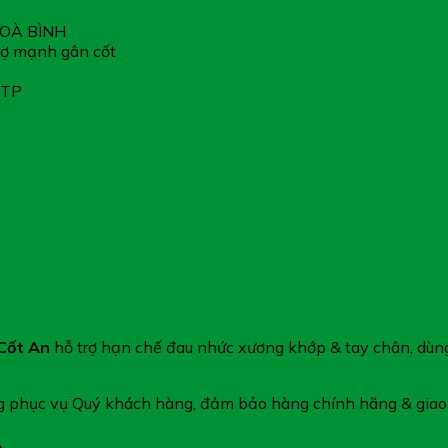
OÀ BÌNH
rợ mạnh gân cốt
TTP
hục Cốt An
 Cốt An
hỗ trợ hạn chế đau nhức xương khớp & tay chân, dùn
ng phục vụ Quý khách hàng, đảm bảo hàng chính hãng & giao
n