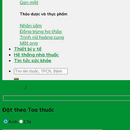
Gan mật
Thảo dược và thực phẩm
Nhân sâm
Đông trùng hạ thảo
Trinh nữ hoàng cung
Mật ong
Thiết bị y tế
Hệ thống nhà thuốc
Tin tức sức khỏe
Tìm
kiếm:
Trang chủ
/
Xương Khớp
Đặt theo Toa thuốc
Anh
Chị