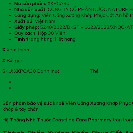
Mã sản phẩm:
XKPCA30
Nhà sản xuất:
CÔNG TY CỔ PHẦN DƯỢC NATURE H
Công dụng:
Viên Uống Xương Khớp Phục Cốt An hỗ t
Xuất xứ:
Việt Nam
Giấy phép:
5240/2022/ĐKSP – 1623/2022/XNQC-A
Quy cách:
Hộp 30 Viên
Tình trạng hàng:
Hết hàng
Xem thêm
Rút gọn
SKU:
XKPCA30
Danh mục:
Xương Khớp
Thẻ:
Xương Khớp P
Mô tả
Đánh giá (0)
Sản phẩm bảo vệ sức khoẻ Viên Uống Xương Khớp Phục
khớp & tay chân
Hệ Thống Nhà Thuốc Coastline Care Pharmacy
trân trọ
Thành Phần Xương Khớp Phục Cốt A