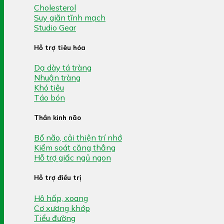
Cholesterol
Suy giãn tĩnh mạch
Studio Gear
Hỗ trợ tiêu hóa
Dạ dày tá tràng
Nhuận tràng
Khó tiêu
Táo bón
Thần kinh não
Bổ não, cải thiện trí nhớ
Kiểm soát căng thẳng
Hỗ trợ giấc ngủ ngon
Hỗ trợ điều trị
Hô hấp, xoang
Cơ xương khớp
Tiểu đường