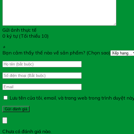
Gửi ảnh thực tế
0 ký tự (Tối thiểu 10)
+
Bạn cảm thấy thế nào về sản phẩm? (Chọn sao)
Lưu tên của tôi, email, và trang web trong trình duyệt này
Chưa có đánh giá nào.