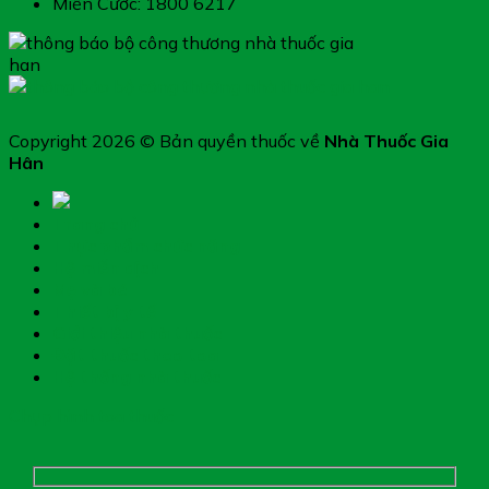
Miễn Cước: 1800 6217
Copyright 2026 © Bản quyền thuốc về
Nhà Thuốc Gia
Hân
Trang chủ
Thực phẩm chức năng
Hệ miễn dịch
Mẹ và bé
Thiết bị y tế
Giới thiệu nhà thuốc
Đặt thuốc theo toa
Hệ thống nhà thuốc
Chụp hình toa thuốc