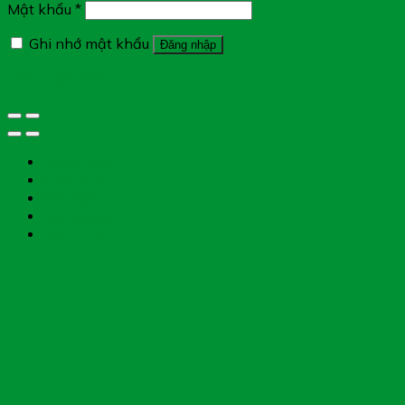
Mật khẩu
*
Ghi nhớ mật khẩu
Đăng nhập
Quên mật khẩu?
Tìm đường
Chat Zalo
Gọi điện
Messenger
Chụp toa thuốc