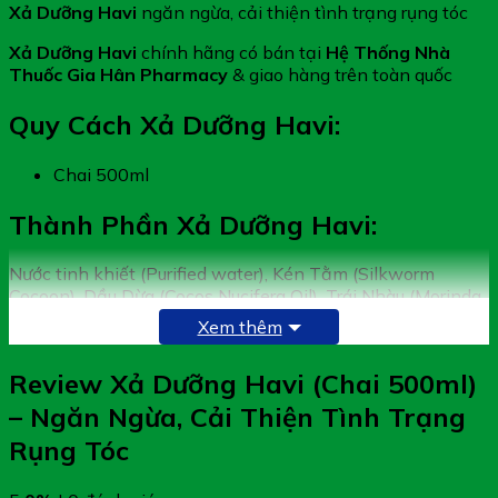
Xả Dưỡng Havi
ngăn ngừa, cải thiện tình trạng rụng tóc
Xả Dưỡng Havi
chính hãng có bán tại
Hệ Thống Nhà
Thuốc Gia Hân Pharmacy
& giao hàng trên toàn quốc
Quy Cách Xả Dưỡng Havi:
Chai 500ml
Thành Phần Xả Dưỡng Havi:
Nước tinh khiết (Purified water), Kén Tằm (Silkworm
Cocoon), Dầu Dừa (Cocos Nucifera Oil), Trái Nhàu (Morinda
Citriola fruit), Cỏ Mần Trầu (Eleusine Indica), Lá Tre
Xem thêm
(Bambusa Vulgaris Leaf), Vỏ Bười (Citrus Grandis Peel). Sả
(Cymbopogon Citratus) , Cỏ Ngũ Sắc (Ageratum
Review Xả Dưỡng Havi (Chai 500ml)
Conyzoides), Cetimonium Chloide, Đương Quy (Angelica
Sinensis), Lá Dâu Tằm (Morus Alba Leaf), Tinh dầu Sả
– Ngăn Ngừa, Cải Thiện Tình Trạng
Chanh (Cymbopogon Citratus essential oil), Cetyl Alcohol,
Rụng Tóc
Glyceretn 25, Guar Hydroxypropyltrimonium Chloride,
Vitamin B5 Pio Pantheno), Vitamin E (Tocopherol),
Ethyhexylglycerin (ano) Phenoxyethanol, Sodium