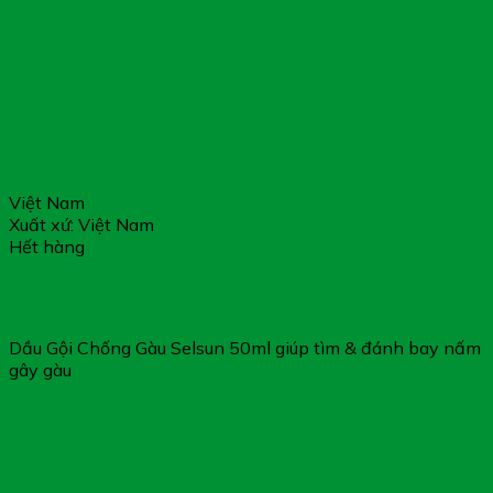
Việt Nam
Xuất xứ: Việt Nam
Hết hàng
Dầu Gội Chống Gàu Selsun 50ml – Sạch Gàu & Hết Ngứa
Da Đầu
Dầu Gội Chống Gàu Selsun 50ml giúp tìm & đánh bay nấm
gây gàu