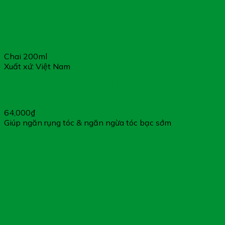
lâu hơn
*Lưu ý:
Sản phẩm không phải thuốc và không có tác dụng
thay thế thuốc trị bệnh
Chai 200ml
Không dùng cho người mẫn cảm với bất kỳ thành
Xuất xứ: Việt Nam
phần trong sản phẩm
Dầu Gội Dược Liệu Nguyên Xuân Xanh – Giúp Dưỡng Da
Đầu & Tóc Từ Gốc
64,000
₫
Giúp ngăn rụng tóc & ngăn ngừa tóc bạc sớm