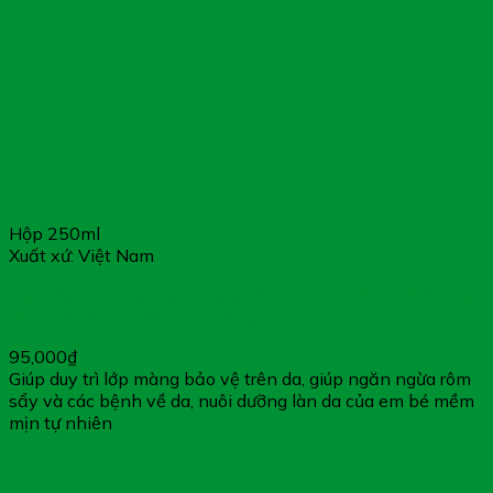
Hộp 250ml
Xuất xứ: Việt Nam
Sữa Tắm Cho Bé Lactacyd Milky 250ml – Hỗ Trợ Điều Trị
Rôm Sảy, Không Gây Kích Ứng
95,000
₫
Giúp duy trì lớp màng bảo vệ trên da, giúp ngăn ngừa rôm
sẩy và các bệnh về da, nuôi dưỡng làn da của em bé mềm
mịn tự nhiên