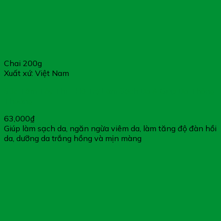
Xin cảm ơn Quý khách hàng
Chai 200g
Xuất xứ: Việt Nam
Sữa Tắm Tây Thi – Hỗ Trợ Làm Sạch Da & Giúp Da Thông
Thoáng
63,000
₫
Giúp làm sạch da, ngăn ngừa viêm da, làm tăng độ đàn hồi
da, dưỡng da trắng hồng và mịn màng