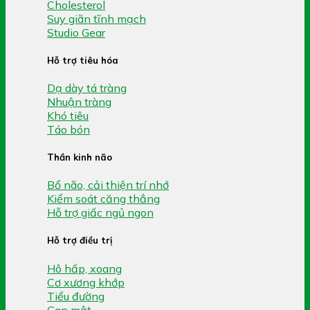
Cholesterol
Suy giãn tĩnh mạch
Studio Gear
Hỗ trợ tiêu hóa
Dạ dày tá tràng
Nhuận tràng
Khó tiêu
Táo bón
Thần kinh não
Bổ não, cải thiện trí nhớ
Kiểm soát căng thẳng
Hỗ trợ giấc ngủ ngon
Hỗ trợ điều trị
Hô hấp, xoang
Cơ xương khớp
Tiểu đường
Gan mật