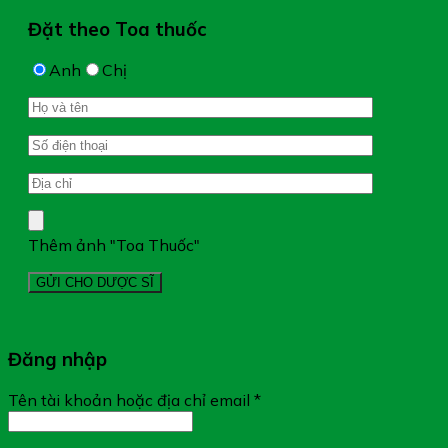
Đặt theo Toa thuốc
Anh
Chị
Thêm ảnh "Toa Thuốc"
Đăng nhập
Tên tài khoản hoặc địa chỉ email
*