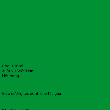
Chai 100ml
Xuất xứ: Việt Nam
Hết hàng
Dầu Xả Dưỡng Tóc Selsun – Dành Cho Tóc Gàu
Giúp dưỡng tóc dành cho tóc gàu