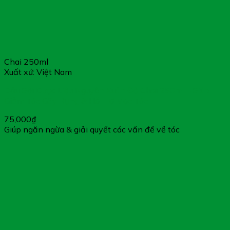
Chai 250ml
Xuất xứ: Việt Nam
Dầu Gội Dược Liệu Nguyên Xuân Đỏ Chai 250ml – Giúp
Giảm Tóc Gãy Rụng & Hỗ Trợ Mọc Tóc
75,000
₫
Giúp ngăn ngừa & giải quyết các vấn đề về tóc
Cảm ơn bạn đã xem bài viết “
Xả Dưỡng Havi – Ngăn
Ngừa, Cải Thiện Tình Trạng Rụng Tóc
”
Cần đặt hàng hoặc tư vấn thêm về sản phẩm, vui lòng gọi
tổng đài tư vấn Hệ Thống Nhà Thuốc Gia Hân Pharmacy:
1800.6217 để được phục vụ