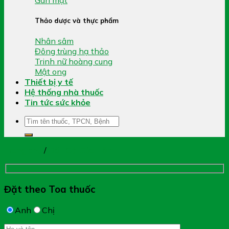
Thảo dược và thực phẩm
Nhân sâm
Đông trùng hạ thảo
Trinh nữ hoàng cung
Mật ong
Thiết bị y tế
Hệ thống nhà thuốc
Tin tức sức khỏe
Tìm
kiếm:
Trang chủ
/
Dầu Gội Sửa Tắm
Đặt theo Toa thuốc
Anh
Chị