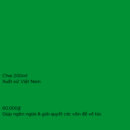
Chai 200ml
Xuất xứ: Việt Nam
Dầu Gội Dược Liệu Nguyên Xuân Đỏ – Giúp Giảm Tóc Gãy
Rụng & Hỗ Trợ Mọc Tóc Thay Thế
60,000
₫
Giúp ngăn ngừa & giải quyết các vấn đề về tóc