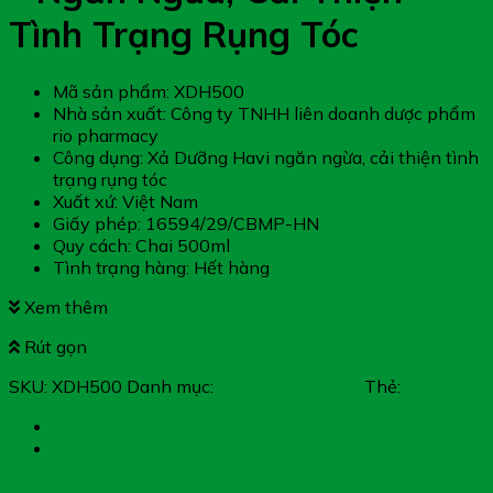
Tình Trạng Rụng Tóc
Mã sản phẩm: XDH500
Nhà sản xuất: Công ty TNHH liên doanh dược phẩm
rio pharmacy
Công dụng: Xả Dưỡng Havi ngăn ngừa, cải thiện tình
trạng rụng tóc
Xuất xứ: Việt Nam
Giấy phép: 16594/29/CBMP-HN
Quy cách: Chai 500ml
Tình trạng hàng: Hết hàng
Xem thêm
Rút gọn
SKU:
XDH500
Danh mục:
Dầu Gội Sửa Tắm
Thẻ:
Havi
Mô tả
Đánh giá (0)