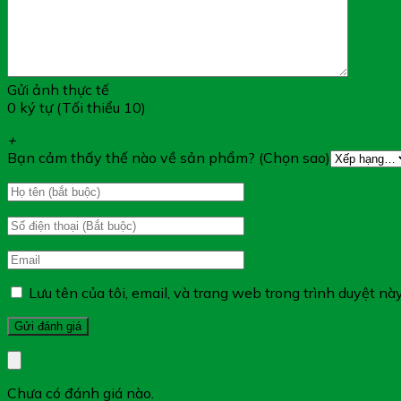
Gửi ảnh thực tế
0 ký tự (Tối thiểu 10)
+
Bạn cảm thấy thế nào về sản phẩm? (Chọn sao)
Lưu tên của tôi, email, và trang web trong trình duyệt này
Chưa có đánh giá nào.