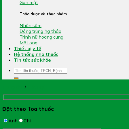
Gan mật
Thảo dược và thực phẩm
Nhân sâm
Đông trùng hạ thảo
Trinh nữ hoàng cung
Mật ong
Thiết bị y tế
Hệ thống nhà thuốc
Tin tức sức khỏe
Tìm
kiếm:
Trang chủ
/
Mất Ngủ
Đặt theo Toa thuốc
Anh
Chị