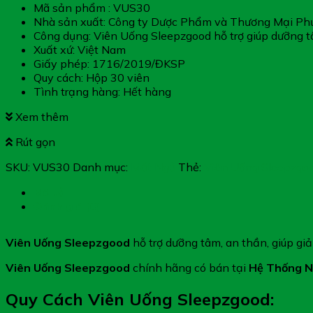
Mã sản phẩm : VUS30
Nhà sản xuất: Công ty Dược Phẩm và Thương Mại P
Công dụng: Viên Uống Sleepzgood hỗ trợ giúp dưỡng t
Xuất xứ: Việt Nam
Giấy phép: 1716/2019/ĐKSP
Quy cách: Hộp 30 viên
Tình trạng hàng: Hết hàng
Xem thêm
Rút gọn
SKU:
VUS30
Danh mục:
Mất Ngủ
Thẻ:
Viên Uống Sleepzgo
Mô tả
Đánh giá (0)
Viên Uống Sleepzgood
hỗ trợ dưỡng tâm, an thần, giúp g
Viên Uống Sleepzgood
chính hãng có bán tại
Hệ Thống N
Quy Cách Viên Uống Sleepzgood: