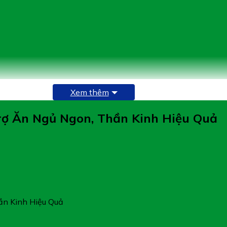
Xem thêm
rợ Ăn Ngủ Ngon, Thần Kinh Hiệu Quả
ần Kinh Hiệu Quả
a đủ 1 viên.