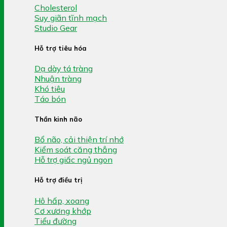
Cholesterol
Suy giãn tĩnh mạch
Studio Gear
Hỗ trợ tiêu hóa
Dạ dày tá tràng
Nhuận tràng
Khó tiêu
Táo bón
Thần kinh não
Bổ não, cải thiện trí nhớ
Kiểm soát căng thẳng
Hỗ trợ giấc ngủ ngon
Hỗ trợ điều trị
Hô hấp, xoang
Cơ xương khớp
Tiểu đường