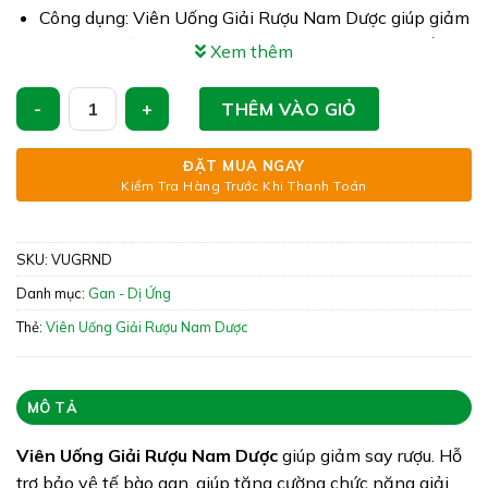
Công dụng: Viên Uống Giải Rượu Nam Dược giúp giảm
say rượu, giảm các triệu chứng khó chịu sau khi uống
Xem thêm
rượu, bia. Giúp ngăn chặn tác hại của rượu bia với dạ
dày, đường tiêu hóa. Hỗ trợ bảo vệ tế bào gan, giúp
Viên Uống Giải Rượu Nam Dược - Giúp Giảm Say Rượu Bia &
THÊM VÀO GIỎ
tăng cường chức năng giải độc gan
Xuất xứ: Việt Nam
ĐẶT MUA NGAY
Kiểm Tra Hàng Trước Khi Thanh Toán
Giấy phép: 34808/2017/ATTP-XNCB
Quy cách: Hộp 5 vỉ x 6 viên
SKU:
VUGRND
Tình trạng hàng: Còn hàng
Danh mục:
Gan - Dị Ứng
Thẻ:
Viên Uống Giải Rượu Nam Dược
MÔ TẢ
Viên Uống Giải Rượu Nam Dược
giúp giảm say rượu. Hỗ
trợ bảo vệ tế bào gan, giúp tăng cường chức năng giải