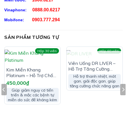
Miễn cước:
0888.00.6217
Vinaphone:
0903.777.294
Mobifone:
SẢN PHẨM TƯƠNG TỰ
Hộp 30 viên
Hộp 60 viên
HẾT HÀNG
Viên Uống DR LIVER –
Hỗ Trợ Tăng Cường
Kim Miễn Khang
Chức Năng Gan
Platinum – Hỗ Trợ Chống
Hỗ trợ thanh nhiệt, mát
Oxy Hóa
gan, giải độc gan, giúp
450,000
₫
tăng cường chức năng gan
Giúp giảm nguy cơ tiển
triển & mắc các bệnh tự
miễn do sức đề kháng kém
Công Dụng Viên Uống Giải Rượu Nam Dược:
Giúp giảm say rượu, giảm các triệu chứng khó chịu sau
khi uống rượu, bia