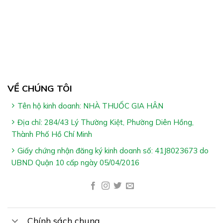
Giúp ngăn chặn tác hại của rượu bia với dạ dày,
đường tiêu hóa. Hỗ trợ bảo vệ tế bào gan
Hỗ trợ tăng cường chức năng giải độc gan
VỀ CHÚNG TÔI
Tên hộ kinh doanh: NHÀ THUỐC GIA HÂN
Địa chỉ: 284/43 Lý Thường Kiệt, Phường Diên Hồng,
Ai Nên Dùng Viên Uống Giải Rượu Nam Dược:
Thành Phố Hồ Chí Minh
Người hay phải uống rượu bia, người say rượu, nghiện
Giấy chứng nhận đăng ký kinh doanh số: 41J8023673 do
UBND Quận 10 cấp ngày 05/04/2016
rượu
Người bị đau đầu, mệt mỏi, buồn nôn,…sau khi uống
rượu, bia
Người có chức năng gan suy giảm
Chính sách chung