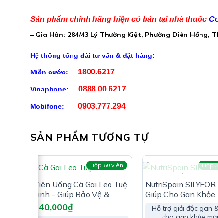
Kim ngân hoa: 300mg
Cúc hoa trắng: 300mg
Sản phẩm chính hãng hiện có bán tại nhà thuốc
Co
– Gia Hân: 284/43 Lý Thường Kiệt, Phường Diên Hồng, 
Diệp hạ châu: 100mg
Vitamin C: 70mg
Hệ thống tổng đài tư vấn & đặt hàng:
Tá dược: Acid citric, natri bicarbonate, sucrose vừ
1800.6217
Miễn cước:
0888.00.6217
Vinaphone:
0903.777.294
Mobifone:
SẢN PHẨM TƯƠNG TỰ
viên
Hộp 60 viên
Hộp 3
HẾT HÀNG
Viên Uống Cà Gai Leo Tuệ
NutriSpain SILYFOR
Linh – Giúp Bảo Vệ &
Giúp Cho Gan Khỏe
Phục Hồi Tế Bào Gan
140,000
₫
Hỗ trợ giải độc gan 
cho gan khỏe mạ