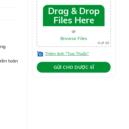
Drag & Drop
Files Here
or
Browse Files
0
of 10
ung
Thêm ảnh "Toa Thuốc"
trên toàn