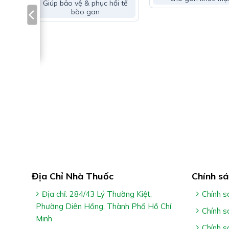
Giúp bảo vệ & phục hồi tế
bào gan
INH
n
: Men
mỏi,
 do
m
Địa Chỉ Nhà Thuốc
Chính sá
Công Dụng Bột sủi Hepacool:
Địa chỉ: 284/43 Lý Thường Kiệt,
Chính s
Phường Diên Hồng, Thành Phố Hồ Chí
Hỗ trợ thanh nhiệt, giải độc
Chính s
Minh
Hỗ trợ giảm các triệu chứng nóng trong người, lở 
Chính s