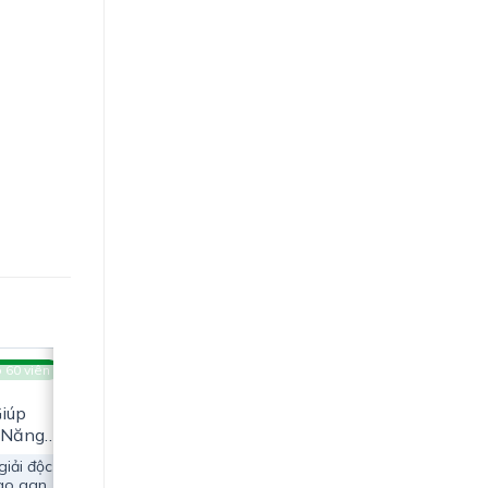
 60 viên
G
Giúp
 Năng
giải độc
ào gan