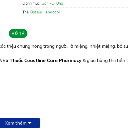
Xuất xứ: Việt Nam
Danh mục:
Gan - Dị Ứng
Giấy phép: 25549/2017/ATTP-XNCB
Thẻ:
Bột sủi Hepacool
Quy cách: Hộp 10 gói
Tình trạng hàng: Hết hàng
MÔ TẢ
các triệu chứng nóng trong người, lở miệng, nhiệt miệng, bổ s
Nhà Thuốc Coastline Care Pharmacy
& giao hàng thu tiền 
Xem thêm