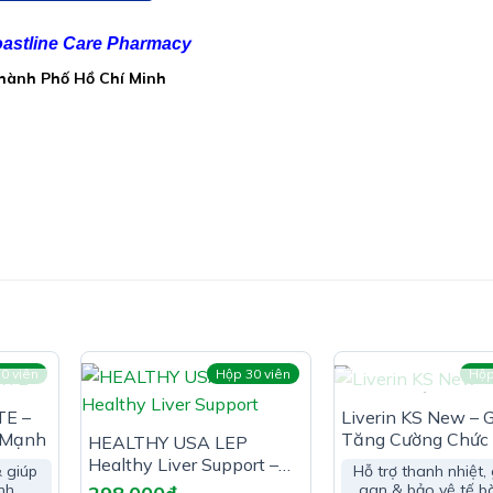
astline Care Pharmacy
Thành Phố Hồ Chí Minh
a đủ 7g
0 viên
Hộp 30 viên
Hộp
HẾT HÀN
TE –
Liverin KS New – 
 Mạnh
Tăng Cường Chức
HEALTHY USA LEP
Gan
Healthy Liver Support –
& giúp
Hỗ trợ thanh nhiệt, 
Thảo Mộc Bảo Vệ Gan
nh
gan & bảo vệ tế b