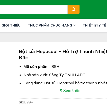
GIỚI THIỆU
THỰC PHẨM CHỨC NĂNG
THIẾT BỊ Y TẾ
Bột sủi Hepacool – Hỗ Trợ Thanh Nhiệt
Độc
Mã sản phẩm :
BSH
Nhà sản xuất: Công Ty TNHH ADC
Công dụng: Bột sủi Hepacool hỗ trợ thanh nhiệt
độc, giảm các triệu chứng nóng trong người, lở 
Xem thêm
nhiệt miệng, bổ sung Vitamin C hỗ trợ tăng cư
kháng
SKU:
BSH