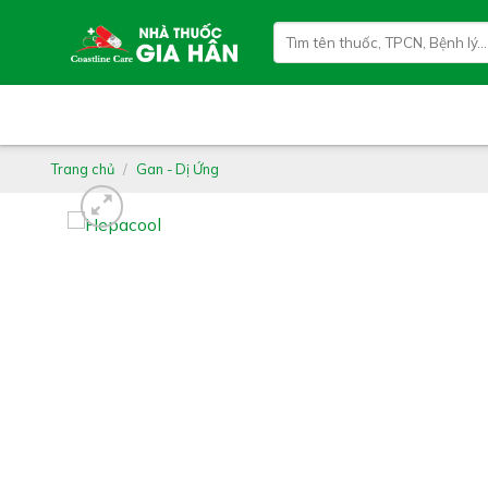
Skip
Tìm
to
kiếm:
content
Trang chủ
/
Gan - Dị Ứng