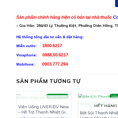
Bột Chanh tươi…………………………200mg (tương đương
Vitamin C (Acid Ascorbic)…………75mg
Sản phẩm chính hãng hiện có bán tại nhà thuốc
Co
– Gia Hân: 284/43 Lý Thường Kiệt, Phường Diên Hồng, 
Cao Kim ngân hoa……………………..60mg (tương đươn
Cao Cúc hoa trắng……………………30mg (tương đương
Hệ thống tổng đài tư vấn & đặt hàng:
Vitamin PP (Niacinamide)……………..3mg
1800.6217
Miễn cước:
Phụ liệu: Lactose, chất chống đông vón (Manitol),
0888.00.6217
Vinaphone:
Natri bicarbonat, chất điều chỉnh độ acid (Acid ci
0903.777.294
Mobifone:
SẢN PHẨM TƯƠNG TỰ
Hộp 60 Viên
Hộp
HẾT HÀNG
HẾT HÀNG
Viên Uống LIVER ĐV New
– Hỗ Trợ Thanh Nhiệt Giải
Bột Sủi Thanh Nhiệ
Độc, Bảo Vệ Tế Bào Gan