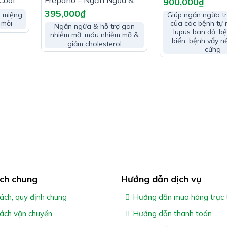
Cool –
Frepano – Ngăn Ngừa &
900,000
₫
Bệnh Tự Miễn
hảo
Hỗ Trợ Gan Nhiễm Mỡ &
395,000
₫
Giúp ngăn ngừa tr
t miệng
Các Bệnh Về Tim Mạch
của các bệnh tự 
 mỏi
Ngăn ngừa & hỗ trợ gan
lupus ban đỏ, b
nhiễm mỡ, máu nhiễm mỡ &
biến, bệnh vẩy n
giảm cholesterol
cứng
ch chung
Hướng dẫn dịch vụ
ách, quy định chung
Hướng dẫn mua hàng trực 
sách vận chuyển
Hướng dẫn thanh toán