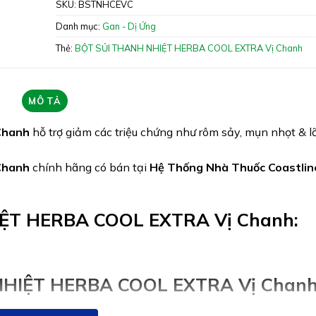
sảy, mụn nhọt & lỡ miệng do cơ thể nóng nhiệt
SKU:
BSTNHCEVC
Xuất xứ: Việt Nam
Danh mục:
Gan - Dị Ứng
Giấy phép: 1356/2022/ĐKSP – 939/2022/XN
Thẻ:
BỘT SỦI THANH NHIỆT HERBA COOL EXTRA Vị Chanh
Quy cách: Hộp 10 gói
Tình trạng hàng: Hết hàng
MÔ TẢ
Chanh
hỗ trợ giảm các triệu chứng như rôm sảy, mụn nhọt & l
Chanh
chính hãng có bán tại
Hệ Thống Nhà Thuốc Coastlin
ỆT HERBA COOL EXTRA Vị Chanh:
HIỆT HERBA COOL EXTRA Vị Chanh