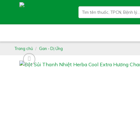
Skip
Tìm
to
kiếm:
content
Trang chủ
/
Gan - Dị Ứng