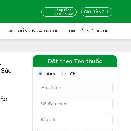
Chụp Hình
GIỎ HÀNG
Toa Thuốc
HỆ THỐNG NHÀ THUỐC
TIN TỨC SỨC KHỎE
Đặt theo Toa thuốc
L
 Sức
Anh
Chị
HẢO
OOL
hư rôm