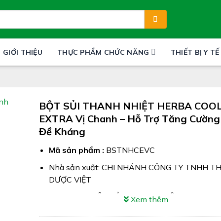
GIỚI THIỆU
THỰC PHẨM CHỨC NĂNG
THIẾT BỊ Y TẾ
BỘT SỦI THANH NHIỆT HERBA COO
EXTRA Vị Chanh – Hỗ Trợ Tăng Cường
Đề Kháng
Mã sản phẩm :
BSTNHCEVC
Nhà sản xuất: CHI NHÁNH CÔNG TY TNHH T
DƯỢC VIỆT
Công dụng: BỘT SỦI THANH NHIỆT HERBA C
Xem thêm
EXTRA Vị Chanh hỗ trợ giảm các triệu chứng n