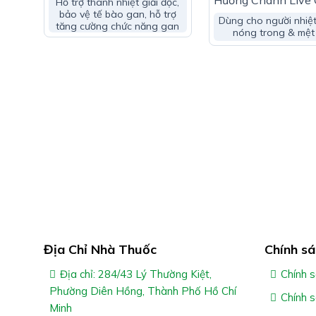
Hương Chanh Live 
Hỗ trợ thanh nhiệt giải độc,
Làm Từ Các Loại T
bảo vệ tế bào gan, hỗ trợ
Dùng cho người nhiệ
tăng cường chức năng gan
Dược & Vitamin C
nóng trong & mệt
Địa Chỉ Nhà Thuốc
Chính sá
Địa chỉ: 284/43 Lý Thường Kiệt,
Chính s
Phường Diên Hồng, Thành Phố Hồ Chí
Chính 
Minh