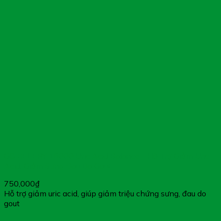
GO CELERY 16000 Uric Acid Balance – Hỗ Trợ Giảm Uric
Acid, Giảm Sưng Đau Do Gout
750,000
₫
Hỗ trợ giảm uric acid, giúp giảm triệu chứng sưng, đau do
gout