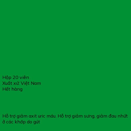
Hộp 20 viên
Xuất xứ: Việt Nam
Hết hàng
Vương Gút Khang – Hiệu Quả Cho Người Bị Gút (Hộp 20
viên)
Hỗ trợ giảm axit uric máu. Hỗ trợ giảm sưng, giảm đau nhứt
ở các khớp do gút