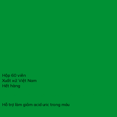
Hộp 60 viên
Xuất xứ: Việt Nam
Hết hàng
Vạn Niên – Hỗ Trợ Giảm Nguy Cơ Viêm Đau Khớp Do Gout
Hỗ trợ làm giảm acid uric trong máu