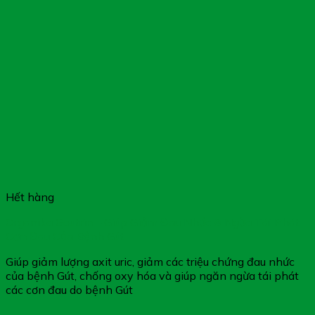
Hết hàng
Organika Goutrin – Giúp Giảm Đau Nhức & Ngừa Tái Phát
Cơn Đau Của Bệnh Gút
Giúp giảm lượng axit uric, giảm các triệu chứng đau nhức
của bệnh Gút, chống oxy hóa và giúp ngăn ngừa tái phát
các cơn đau do bệnh Gút