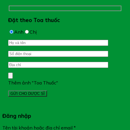
Đặt theo Toa thuốc
Anh
Chị
Thêm ảnh "Toa Thuốc"
Đăng nhập
Tên tài khoản hoặc địa chỉ email
*