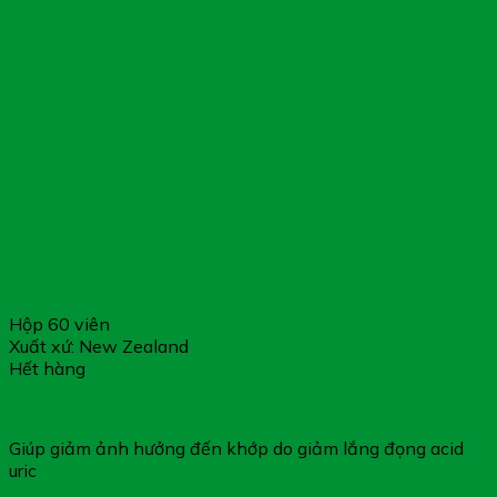
Hộp 60 viên
Xuất xứ: New Zealand
Hết hàng
GoodHealth Celery 12000 – Hỗ Trợ Giảm Acid Uric
Giúp giảm ảnh hưởng đến khớp do giảm lắng đọng acid
uric