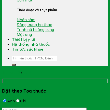
Thảo dược và thực phẩm
Nhân sâm
Đông trùng hạ thảo
Trinh nữ hoàng cung
Mật ong
Thiết bị y tế
Hệ thống nhà thuốc
Tin tức sức khỏe
Tìm
kiếm:
Trang chủ
/
Gout
Đặt theo Toa thuốc
Anh
Chị