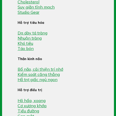
Cholesterol
Suy giãn tĩnh mạch
Studio Gear
Hỗ trợ tiêu hóa
Dạ dày tá tràng
Nhuận tràng
Khó tiêu
Táo bón
Thần kinh não
Bổ não, cải thiện trí nhớ
Kiểm soát căng thẳng
Hỗ trợ giấc ngủ ngon
Hỗ trợ điều trị
Hô hấp, xoang
Cơ xương khớp
Tiểu đường
Gan mật