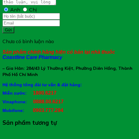
Anh
Chị
Gửi
Chưa có bình luận nào
Sản phẩm chính hãng hiện có bán tại nhà thuốc
Coastline Care Pharmacy
– Gia Hân: 284/43 Lý Thường Kiệt, Phường Diên Hồng, Thành
Phố Hồ Chí Minh
Hệ thống tổng đài tư vấn & đặt hàng:
1800.6217
Miễn cước:
0888.00.6217
Vinaphone:
0903.777.294
Mobifone:
Sản phẩm tương tự