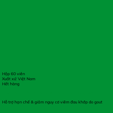
Hộp 60 viên
Xuất xứ: Việt Nam
Hết hàng
Thiên An – Hỗ Trợ Làm Giảm Acid Uric Trong Máu
Hỗ trợ hạn chế & giảm nguy cơ viêm đau khớp do gout