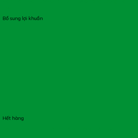
Men Tiêu Hóa SUNBIOTIC 10+ – Giúp Tăng Cường Tiêu
Hóa
Bổ sung lợi khuẩn
Hết hàng
Đại Tràng An SW – Hỗ Trợ Tăng Cường Tiêu Hóa