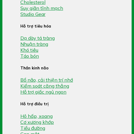
Cholesterol
Suy giãn tĩnh mạch
Studio Gear
Hỗ trợ tiêu hóa
Dạ dày tá tràng
Nhuận tràng
Khó tiêu
Táo bón
Thần kinh não
Bổ não, cải thiện trí nhớ
Kiểm soát căng thẳng
Hỗ trợ giấc ngủ ngon
Hỗ trợ điều trị
Hô hấp, xoang
Cơ xương khớp
Tiểu đường
Gan mật