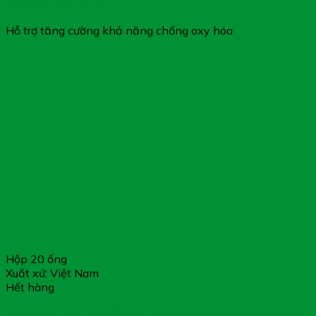
Vệ Niêm Mạc Dạ Dày
Hỗ trợ tăng cường khả năng chống oxy hóa
Hộp 20 ống
Xuất xứ: Việt Nam
Hết hàng
Bio Peptic 3 Tỷ Lợi Khuẩn – Hỗ Trợ Cải Thiện Hệ Vi Sinh