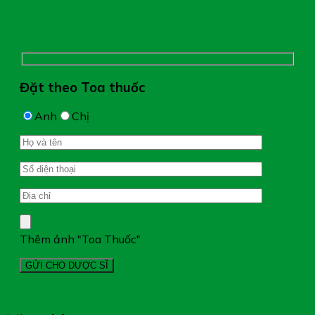
Chụp hình toa thuốc
Đặt theo Toa thuốc
Anh
Chị
Thêm ảnh "Toa Thuốc"