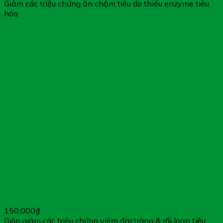
Giảm các triệu chứng ăn chậm tiêu do thiếu enzyme tiêu
hóa
Men Vi Sinh Đại Tràng BIO Colocare – Bổ Sung Bào Tử Lợi
Khuẩn
150,000
₫
Giúp giảm các triệu chứng viêm đại tràng & rối loạn tiêu