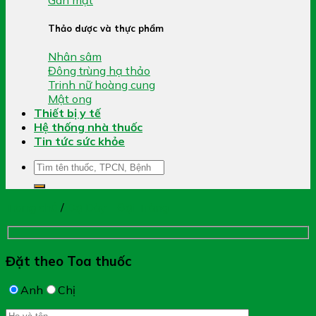
Thảo dược và thực phẩm
Nhân sâm
Đông trùng hạ thảo
Trinh nữ hoàng cung
Mật ong
Thiết bị y tế
Hệ thống nhà thuốc
Tin tức sức khỏe
Tìm
kiếm:
Trang chủ
/
Dạ Dày - Đại Tràng
Đặt theo Toa thuốc
Anh
Chị