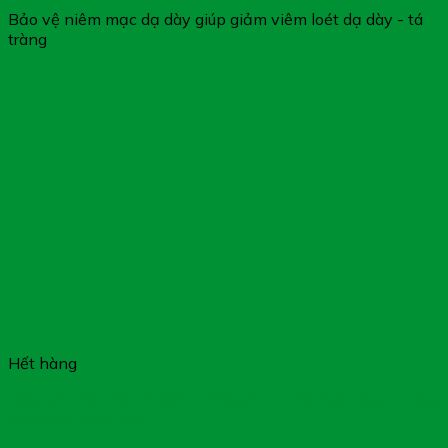
Bảo vệ niêm mạc dạ dày giúp giảm viêm loét dạ dày - tá
tràng
Hết hàng
Viên Sủi Tiêu Hóa FOBE Vị Tăng Lực – Hỗ Trợ Tăng Cường
Tiêu Hóa Thức Ăn