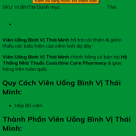
Kiểm tra hàng trước khi thanh toán
Thái
SKU:
VUBVTM
Danh mục:
Dạ Dày - Đại Tràng
Thẻ:
Viên
Minh
Uống Bình Vị Thái Minh
-
Hỗ
Mô tả
Trợ
Giảm
Viên Uống Bình Vị Thái Minh
hỗ trợ cải thiện & giảm
Acid
thiểu các biểu hiện của viêm loét dạ dày
Dịch
Vị
Viên Uống Bình Vị Thái Minh
chính hãng có bán tại
Hệ
số
Thống Nhà Thuốc Coastline Care Pharmacy
& giao
lượng
hàng trên toàn quốc
Quy Cách Viên Uống Bình Vị Thái
Minh:
Hộp 80 viên
Thành Phần Viên Uống Bình Vị Thái
Minh: