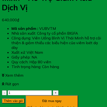
Dịch Vị
640,000
₫
Mã sản phẩm :
VUBVTM
Nhà sản xuất: Công ty cổ phần BIGFA
Công dụng: Viên Uống Bình Vị Thái Minh hỗ trợ cải
thiện & giảm thiểu các biểu hiện của viêm loét dạ
dày
Xuất xứ: Việt Nam
Giấy phép: NA
Quy cách: Hộp 80 viên
Tình trạng hàng: Còn hàng
Xem thêm
Rút gọn
Viên
Uống
Thêm vào giỏ
Đặt mua ngay
Bình
Vị