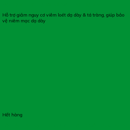
Mộc Tỳ Vị – Hỗ Trợ Bảo Vệ Niêm Mạc Dạ Dày
Hỗ trợ giảm nguy cơ viêm loét dạ dày & tá tràng, giúp bảo
vệ niêm mạc dạ dày
Hết hàng
Hỗn Dịch Dạ Dày DH Curcumin – Hỗ Trợ Giảm Acid Dịch Vị