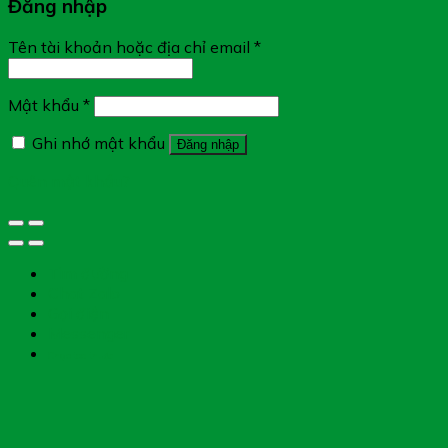
Đăng nhập
Tên tài khoản hoặc địa chỉ email
*
Mật khẩu
*
Ghi nhớ mật khẩu
Đăng nhập
Quên mật khẩu?
Tìm đường
Chat Zalo
Gọi điện
Messenger
Chụp toa thuốc