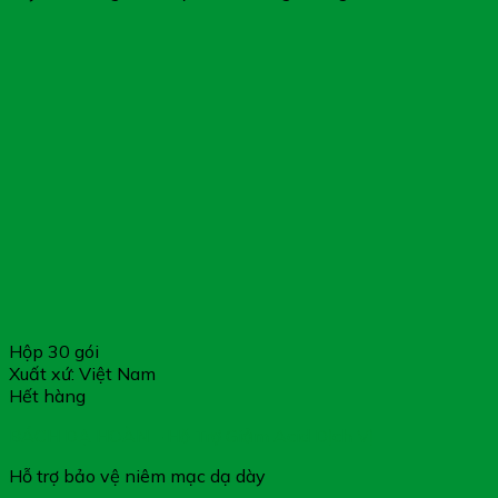
Hộp 30 gói
Xuất xứ: Việt Nam
Hết hàng
BÁCH DẠ HOÀN – Hỗ Trợ Giảm Acid Dịch Vị
Hỗ trợ bảo vệ niêm mạc dạ dày