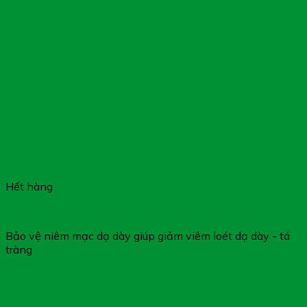
Hết hàng
Hỗn Dịch Dạ Dày DH Curcumin – Hỗ Trợ Giảm Acid Dịch Vị
Bảo vệ niêm mạc dạ dày giúp giảm viêm loét dạ dày - tá
tràng