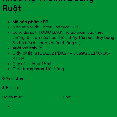
Ruột
Mã sản phẩm :
FB
Nhà sản xuất: Gricar Chemical S.r.l
Công dụng: FITOBIO BABY hỗ trợ giảm các triệu
chứng rối loạn tiêu hóa: Tiêu chảy, táo bón, đầy bụng
& khó tiêu do loạn khuẩn đường ruột
Xuất xứ: Italy (Ý)
Giấy phép: 8102/2021/ĐKSP – 3589/2021/XNQC-
ATTP
Quy cách: Hộp 15ml
Tình trạng hàng: Hết hàng
Xem thêm
Rút gọn
Danh mục:
Dạ Dày - Đại Tràng
Thẻ:
FITOBIO BABY
Mô tả