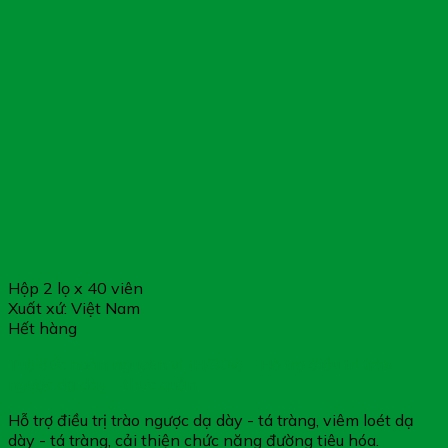
Hộp 2 lọ x 40 viên
Xuất xứ: Việt Nam
Hết hàng
Tuệ đức hoàn nguyên vị (H/80v) – Hỗ trợ điều trị trào
ngược dạ dày – thực quản
Hỗ trợ điều trị trào ngược dạ dày - tá tràng, viêm loét dạ
dày - tá tràng, cải thiện chức năng đường tiêu hóa.