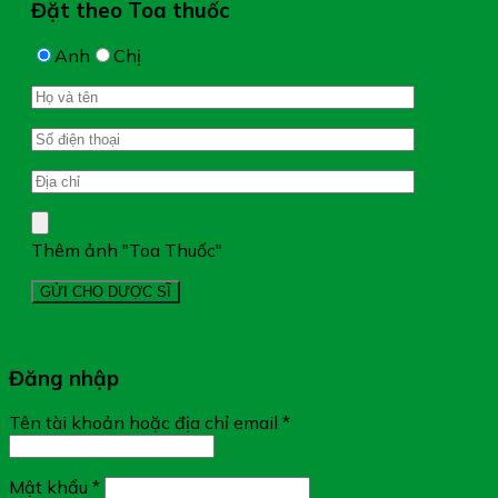
Đặt theo Toa thuốc
Anh
Chị
Thêm ảnh "Toa Thuốc"
Đăng nhập
Tên tài khoản hoặc địa chỉ email
*
Mật khẩu
*