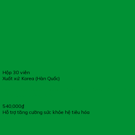
Hộp 30 viên
Xuất xứ: Korea (Hàn Quốc)
Nutri D Day Direct Probiotics Gold Plus – Giúp Tăng Cường
Hệ Vi Sinh Đường Ruột
540,000
₫
Hỗ trợ tăng cường sức khỏe hệ tiêu hóa