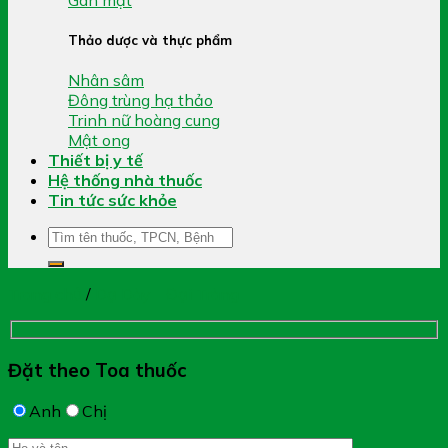
Thảo dược và thực phẩm
Nhân sâm
Đông trùng hạ thảo
Trinh nữ hoàng cung
Mật ong
Thiết bị y tế
Hệ thống nhà thuốc
Tin tức sức khỏe
Tìm
kiếm:
Trang chủ
/
Dạ Dày - Đại Tràng
Đặt theo Toa thuốc
Anh
Chị