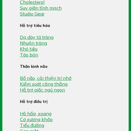
Cholesterol
Suy giãn tĩnh mạch
Studio Gear
Hỗ trợ tiêu hóa
Dạ dày tá tràng
Nhuận tràng
Khó tiêu
Táo bón
Thần kinh não
Bổ não, cải thiện trí nhớ
Kiểm soát căng thẳng
Hỗ trợ giấc ngủ ngon
Hỗ trợ điều trị
Hô hấp, xoang
Cơ xương khớp
Tiểu đường
Gan mật