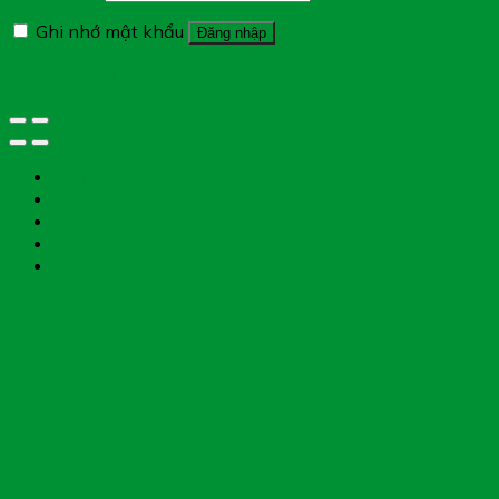
Ghi nhớ mật khẩu
Đăng nhập
Quên mật khẩu?
Tìm đường
Chat Zalo
Gọi điện
Messenger
Chụp toa thuốc