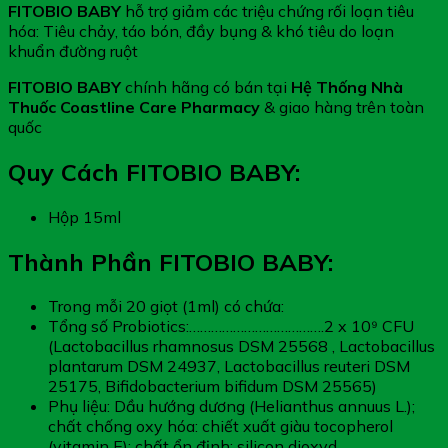
FITOBIO BABY
hỗ trợ giảm các triệu chứng rối loạn tiêu
hóa: Tiêu chảy, táo bón, đầy bụng & khó tiêu do loạn
khuẩn đường ruột
FITOBIO BABY
chính hãng có bán tại
Hệ Thống Nhà
Thuốc Coastline Care Pharmacy
& giao hàng trên toàn
quốc
Quy Cách FITOBIO BABY:
Hộp 15ml
Thành Phần FITOBIO BABY:
Trong mỗi 20 giọt (1ml) có chứa:
Tổng số Probiotics:……………………………….2 x 10⁹ CFU
(Lactobacillus rhamnosus DSM 25568 , Lactobacillus
plantarum DSM 24937, Lactobacillus reuteri DSM
25175, Bifidobacterium bifidum DSM 25565)
Phụ liệu: Dầu hướng dương (Helianthus annuus L.);
chất chống oxy hóa: chiết xuất giàu tocopherol
(vitamin E); chất ổn định: silicon dioxyd