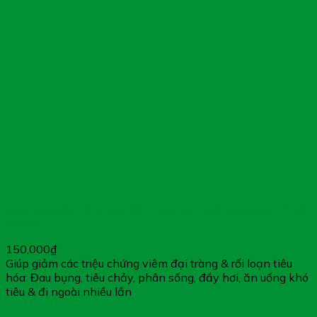
Men Vi Sinh Đại Tràng BIO Colocare – Bổ Sung Bào Tử Lợi
Khuẩn
150,000
₫
Giúp giảm các triệu chứng viêm đại tràng & rối loạn tiêu
hóa: Đau bụng, tiêu chảy, phân sống, đầy hơi, ăn uống khó
tiêu & đi ngoài nhiều lần