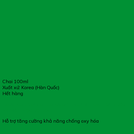
Chai 100ml
Xuất xứ: Korea (Hàn Quốc)
Hết hàng
Healthcare Solution Condition Curcumin Fast – Giúp Bảo
Vệ Niêm Mạc Dạ Dày
Hỗ trợ tăng cường khả năng chống oxy hóa