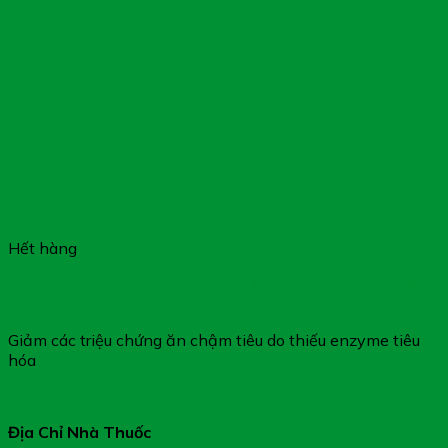
Hết hàng
Viên Sủi Tiêu Hóa FOBE Vị Tăng Lực – Hỗ Trợ Tăng Cường
Tiêu Hóa Thức Ăn
Giảm các triệu chứng ăn chậm tiêu do thiếu enzyme tiêu
hóa
Địa Chỉ Nhà Thuốc