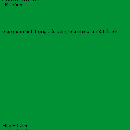
Hết hàng
Viên Tiểu Đêm Thái Minh – Hỗ Trợ Giảm Tình Trạng Tiểu
Không Tự Chủ Do Chức Năng Thận Kém
Giúp giảm tình trạng tiểu đêm, tiểu nhiều lần & tiểu rắt
Hộp 80 viên