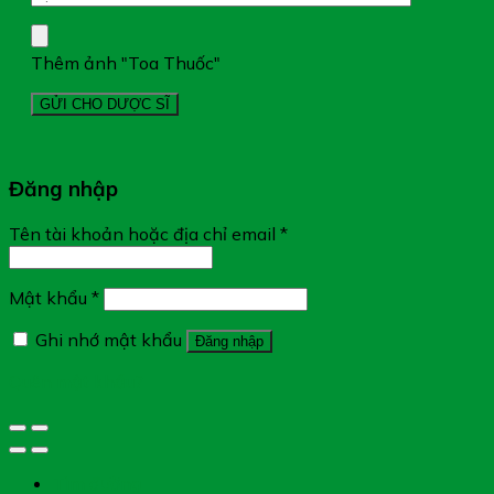
Thêm ảnh "Toa Thuốc"
Đăng nhập
Tên tài khoản hoặc địa chỉ email
*
Mật khẩu
*
Ghi nhớ mật khẩu
Đăng nhập
Quên mật khẩu?
Tìm đường