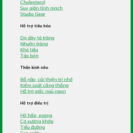
Cholesterol
Suy giãn tĩnh mạch
Studio Gear
Hỗ trợ tiêu hóa
Dạ dày tá tràng
Nhuận tràng
Khó tiêu
Táo bón
Thần kinh não
Bổ não, cải thiện trí nhớ
Kiểm soát căng thẳng
Hỗ trợ giấc ngủ ngon
Hỗ trợ điều trị
Hô hấp, xoang
Cơ xương khớp
Tiểu đường
Gan mật