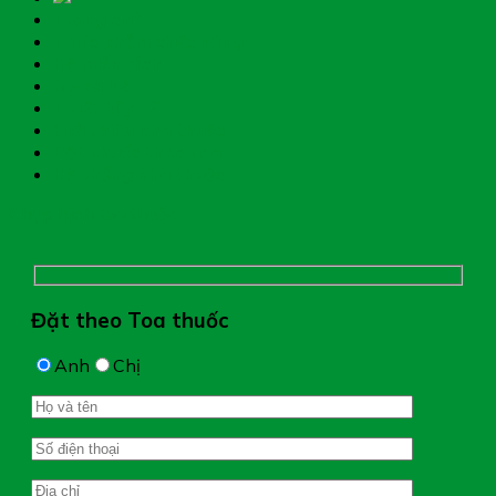
Trang chủ
Thực phẩm chức năng
Hệ miễn dịch
Mẹ và bé
Thiết bị y tế
Giới thiệu nhà thuốc
Đặt thuốc theo toa
Hệ thống nhà thuốc
Chụp hình toa thuốc
Đặt theo Toa thuốc
Anh
Chị