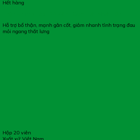
Hết hàng
Thận An Plus Hộp 120 Viên – Giảm Tiểu Nhiều Lần
Hỗ trợ bổ thận, mạnh gân cốt, giảm nhanh tình trạng đau
mỏi ngang thắt lưng
Hộp 20 viên
Xuất xứ: Việt Nam