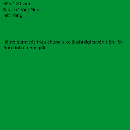
Hộp 120 viên
Xuất xứ: Việt Nam
Hết hàng
Thận An Tiền Liệt Tuyến Hộp 120 Viên – Hỗ Trợ Giảm U
Xơ & Phì Đại Tiền Liệt Tuyến Lành Tính
Hỗ trợ giảm các triệu chứng u xơ & phì đại tuyến tiền liệt
lành tính ở nam giới