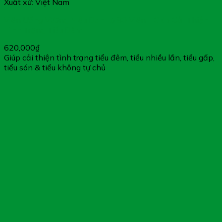
Xuất xứ: Việt Nam
Viên Uống Vương Niệu Đan Lọ 80 Viên – Giúp Cải Thiện
Tình Trạng Tiểu Đêm
620,000
₫
Giúp cải thiện tình trạng tiểu đêm, tiểu nhiều lần, tiểu gấp,
tiểu són & tiểu không tự chủ