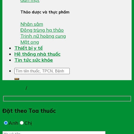
Thảo dược và thực phẩm
Nhân sâm
Đông trùng hạ thảo
Trinh nữ hoàng cung
Mật ong
Thiết bị y tế
Hệ thống nhà thuốc
Tin tức sức khỏe
Tìm
kiếm:
Trang chủ
/
Thận - Tiểu Đêm
Đặt theo Toa thuốc
Anh
Chị