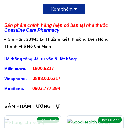
Cho 1 viên nang cứng 650mg chứa:
Xem thêm
Cao Dây Gắm:…………………………….80mg
Cao Hy Thiêm:…………………………….80mg
Sản phẩm chính hãng hiện có bán tại nhà thuốc
Coastline Care Pharmacy
Cao Thổ Phục Linh:……………………..60mg
– Gia Hân: 284/43 Lý Thường Kiệt, Phường Diên Hồng,
Cao Rễ Lá Lốt:…………………………….60mg
Thành Phố Hồ Chí Minh
Cao Tô Mộc:………………………………..50mg
Hệ thống tổng đài tư vấn & đặt hàng:
Cao Trạch Tả:………………………………50mg
1800.6217
Miễn cước:
Cao Đỗ Trọng:……………………………..40mg
0888.00.6217
Vinaphone:
Phụ liệu: Vỏ nang gelatin, dicalci photphat anhydrous,
0903.777.294
Mobifone:
lactose, magnesium stearate, bột talc, PVP K30
(polyvinyl pyrrolidone k30), cồn 96 (ethanol 96⁰) vừa
đủ 1 viên
SẢN PHẨM TƯƠNG TỰ
Công Dụng Vạn Niên:
Hộp 10 Gói
Hộp 60 viên
Hỗ trợ làm giảm acid uric trong máu