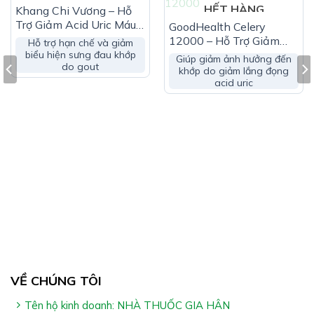
HẾT HÀNG
HẾT HÀNG
Khang Chi Vương – Hỗ
Hỗ trợ hạn chế & giảm nguy cơ viêm đau khớp do
Trợ Giảm Acid Uric Máu
GoodHealth Celery
(Hộp 10 Gói)
12000 – Hỗ Trợ Giảm
gout
Hỗ trợ hạn chế và giảm
Acid Uric
biểu hiện sưng đau khớp
Giúp giảm ảnh hưởng đến
do gout
khớp do giảm lắng đọng
Ai Nên Dùng Vạn Niên:
acid uric
Người có aicd uric máu tăng
Người bị viêm khớp do gout với biểu hiện: Sưng khớp
& đau khớp
Cách Dùng Vạn Niên:
Uống 2 viên x 2 – 3 lần/ngày
Uống sau ăn 30 phút – 1 giờ
*Lưu ý:
VỀ CHÚNG TÔI
– Sản phẩm không phải là thuốc và không có chức năng
thay thế thuốc chữa bệnh
Tên hộ kinh doanh: NHÀ THUỐC GIA HÂN