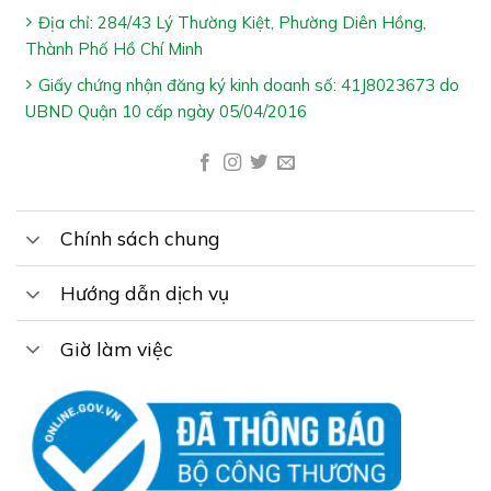
Địa chỉ: 284/43 Lý Thường Kiệt, Phường Diên Hồng,
– Tác dụng của sản phẩm tùy thuộc vào sự hấp thu của
Thành Phố Hồ Chí Minh
từng người
Giấy chứng nhận đăng ký kinh doanh số: 41J8023673 do
Cảm ơn bạn đã xem bài viết “
Vạn Niên – Hỗ Trợ Giảm
UBND Quận 10 cấp ngày 05/04/2016
Nguy Cơ Viêm Đau Khớp Do Gout
”
Đây là dòng sản phẩm được Công ty cổ phần
BIGFA dày công nghiên cứu trong thời gian qua nhằm
Chính sách chung
đem lại giải pháp cho người acid uric máu tăng
Cần đặt hàng hoặc tư vấn thêm về sản phẩm, vui lòng
Hướng dẫn dịch vụ
gọi tổng đài tư vấn
Nhà Thuốc Gia Hân Pharmacy:
1800.6217
để được phục vụ
Giờ làm việc
Xin cảm ơn Quý khách hàng