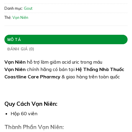
Xuất xứ: Việt Nam
Danh mục:
Gout
Giấy phép: 1990/2021/ĐKSP – 694/2021/XNQC-
Thẻ:
Vạn Niên
ATTP
Quy cách: Hộp 60 viên
Tình trạng hàng: Hết hàng
MÔ TẢ
ĐÁNH GIÁ (0)
Vạn Niên
hỗ trợ làm giảm acid uric trong máu
Vạn Niên
chính hãng có bán tại
Hệ Thống Nhà Thuốc
Coastline Care Pharmcy
& giao hàng trên toàn quốc
Quy Cách Vạn Niên:
Hộp 60 viên
Thành Phần Vạn Niên: