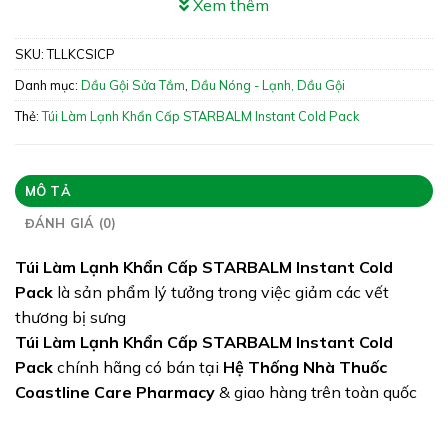
Xem thêm
giảm các vết thương bị sưng
SKU:
TLLKCSICP
Xuất xứ: Hà Lan
Danh mục:
Dầu Gội Sửa Tắm
,
Dầu Nóng - Lạnh, Dầu Gội
Giấy phép: NA
Thẻ:
Túi Làm Lạnh Khẩn Cấp STARBALM Instant Cold Pack
Quy cách: Hộp 2 gói
Tình trạng hàng: Hết Hàng
MÔ TẢ
ĐÁNH GIÁ (0)
Túi Làm Lạnh Khẩn Cấp STARBALM Instant Cold
Pack
là sản phẩm lý tưởng trong việc giảm các vết
thương bị sưng
Túi Làm Lạnh Khẩn Cấp STARBALM Instant Cold
Pack
chính hãng có bán tại
Hệ Thống Nhà Thuốc
Coastline Care Pharmacy
& giao hàng trên toàn quốc