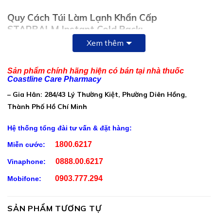
Quy Cách Túi Làm Lạnh Khẩn Cấp
STARBALM Instant Cold Pack:
Xem thêm
Hộp 2 gói x 75gr
Thành Phần Túi Làm Lạnh Khẩn Cấp
Sản phẩm chính hãng hiện có bán tại nhà thuốc
STARBALM Instant Cold Pack:
Coastline Care Pharmacy
– Gia Hân: 284/43 Lý Thường Kiệt, Phường Diên Hồng,
Sodium sulfate decahydrate
Thành Phố Hồ Chí Minh
Ammonium hydrogen sulfate
Hệ thống tổng đài tư vấn & đặt hàng:
Sodium bisulfate
1800.6217
Miễn cước:
Ammonium nitrate
0888.00.6217
Vinaphone:
Water
0903.777.294
Mobifone:
Công Dụng Túi Làm Lạnh Khẩn Cấp
STARBALM Instant Cold Pack:
SẢN PHẨM TƯƠNG TỰ
Là một dạng khăn chườm bọc đá hay sử dụng trong y