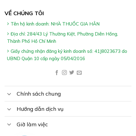
được đem theo trong túi thể thao
VỀ CHÚNG TÔI
Chỉ cần một lần bóp thật chặt, sau đó lắc khăn
chườm bọc đá cho đều, sản phẩm tự thay đổi nhiệt
Tên hộ kinh doanh: NHÀ THUỐC GIA HÂN
độ, trở nên lạnh, đặt túi đá trực tiếp lên da & túi đã sẽ
Địa chỉ: 284/43 Lý Thường Kiệt, Phường Diên Hồng,
giữ lạnh được từ 15-20 phút
Thành Phố Hồ Chí Minh
Miếng Dán Nhiệt STARBALM Aqua Gel Heat
Giấy chứng nhận đăng ký kinh doanh số: 41J8023673 do
Patches
giúp bạn có thể tối đa hóa việc tập luyện đến
UBND Quận 10 cấp ngày 05/04/2016
giới hạn cao nhất của cơ thể dễ dàng
Miếng Dán Nhiệt STARBALM Aqua Gel Heat
Patches
chính hãng có bán tại
Hệ Thống Nhà Thuốc
Chính sách chung
Coastline Care Pharmacy
& giao hàng trên toàn quốc
Hướng dẫn dịch vụ
Quy Cách Miếng Dán Nhiệt STARBALM Aqua
Giờ làm việc
Gel Heat Patches: