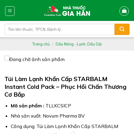
Skip
to
content
Tìm
kiếm:
Trang chủ
/
Dầu Nóng - Lạnh, Dầu Gội
Túi Làm Lạnh Khẩn Cấp STARBALM
Instant Cold Pack – Phục Hồi Chấn Thương
Cơ Bắp
Mã sản phẩm :
TLLKCSICP
Nhà sản xuất: Novum Pharma BV
Công dụng: Túi Làm Lạnh Khẩn Cấp STARBALM
Instant Cold Pack là sản phẩm lý tưởng trong việc