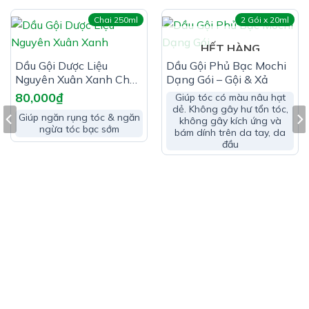
khoa giảm các vết thương bị sưng
Chai 250ml
2 Gói x 20ml
Giảm các vết thương cấp tính & khi bị chấn thương
HẾT HÀNG
cơ bắp
Dầu Gội Dược Liệu
Dầu Gội Phủ Bạc Mochi
Nguyên Xuân Xanh Chai
Dạng Gói – Gội & Xả
250ml – Giúp Dưỡng Da
80,000
₫
Giúp tóc có màu nâu hạt
Đầu & Tóc Từ Gốc
dẻ. Không gây hư tổn tóc,
Giúp ngăn rụng tóc & ngăn
không gây kích ứng và
ngừa tóc bạc sớm
bám dính trên da tay, da
đầu
Ai Nên Dùng Túi Làm Lạnh Khẩn Cấp
STARBALM Instant Cold Pack:
Thích hợp cho người lớn & trẻ em từ 6 tuổi
Cách Dùng Túi Làm Lạnh Khẩn Cấp
STARBALM Instant Cold Pack:
Sản phẩm không cần được phải giữ lạnh & có thể