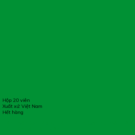
Hộp 20 viên
Xuất xứ: Việt Nam
Hết hàng
Tiền Thiên Đan Hộp 20 Viên – Hỗ Trợ Giảm Sự Phát Triển
Của U Xơ Tiền Liệt Tuyến