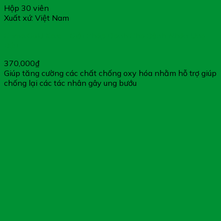
Hộp 30 viên
Xuất xứ: Việt Nam
CumarGold Kare – Giải Pháp Dành Cho Bệnh Nhân Ung
Bứu
370,000
₫
Giúp tăng cường các chất chống oxy hóa nhằm hỗ trợ giúp
chống lại các tác nhân gây ung bướu