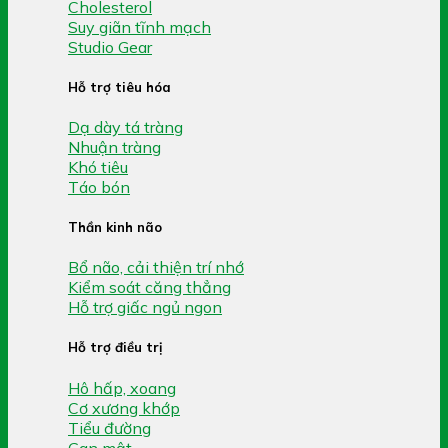
Cholesterol
Suy giãn tĩnh mạch
Studio Gear
Hỗ trợ tiêu hóa
Dạ dày tá tràng
Nhuận tràng
Khó tiêu
Táo bón
Thần kinh não
Bổ não, cải thiện trí nhớ
Kiểm soát căng thẳng
Hỗ trợ giấc ngủ ngon
Hỗ trợ điều trị
Hô hấp, xoang
Cơ xương khớp
Tiểu đường
Gan mật