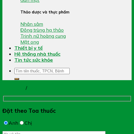
Thảo dược và thực phẩm
Nhân sâm
Đông trùng hạ thảo
Trinh nữ hoàng cung
Mật ong
Thiết bị y tế
Hệ thống nhà thuốc
Tin tức sức khỏe
Tìm
kiếm:
Trang chủ
/
Ung Thư - U Xơ - Ung Bứu
Đặt theo Toa thuốc
Anh
Chị