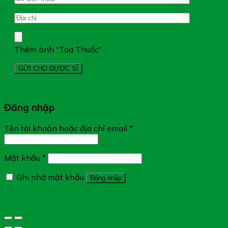
Thêm ảnh "Toa Thuốc"
Đăng nhập
Tên tài khoản hoặc địa chỉ email
*
Mật khẩu
*
Ghi nhớ mật khẩu
Đăng nhập
Quên mật khẩu?