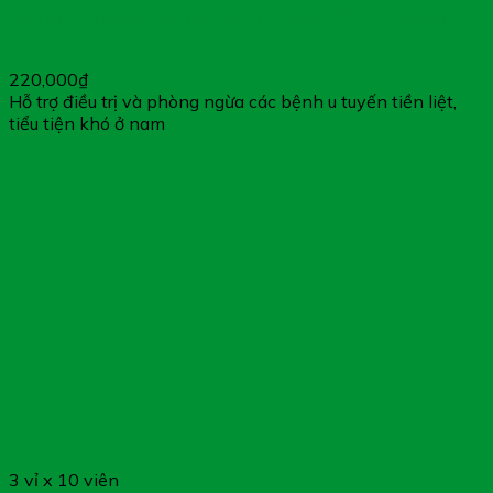
Nga Phụ Khang – Hỗ Trợ Điều Trị Bệnh U Xơ, U Nang Tử
Cung
220,000
₫
Hỗ trợ điều trị và phòng ngừa các bệnh u tuyến tiền liệt,
tiểu tiện khó ở nam
3 vỉ x 10 viên