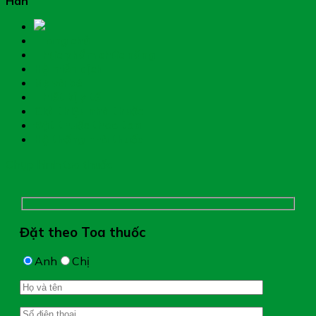
Hân
Trang chủ
Thực phẩm chức năng
Hệ miễn dịch
Mẹ và bé
Thiết bị y tế
Giới thiệu nhà thuốc
Đặt thuốc theo toa
Hệ thống nhà thuốc
Chụp hình toa thuốc
Đặt theo Toa thuốc
Anh
Chị