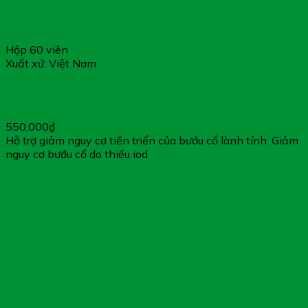
Hộp 60 viên
Xuất xứ: Việt Nam
ÍCH GIÁP VƯƠNG PLATINUM – Hỗ Trợ Tăng Cường Sức
Đề Kháng
550,000
₫
Hỗ trợ giảm nguy cơ tiến triển của bướu cổ lành tính. Giảm
nguy cơ bướu cổ do thiếu iod