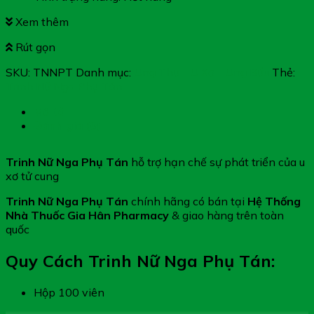
Xem thêm
Rút gọn
SKU:
TNNPT
Danh mục:
Ung Thư - U Xơ - Ung Bứu
Thẻ:
Trinh Nữ Nga Phụ Tán
Mô tả
Đánh giá (0)
Trinh Nữ Nga Phụ Tán
hỗ trợ hạn chế sự phát triển của u
xơ tử cung
Trinh Nữ Nga Phụ Tán
chính hãng có bán tại
Hệ Thống
Nhà Thuốc Gia Hân Pharmacy
& giao hàng trên toàn
quốc
Quy Cách Trinh Nữ Nga Phụ Tán:
Hộp 100 viên