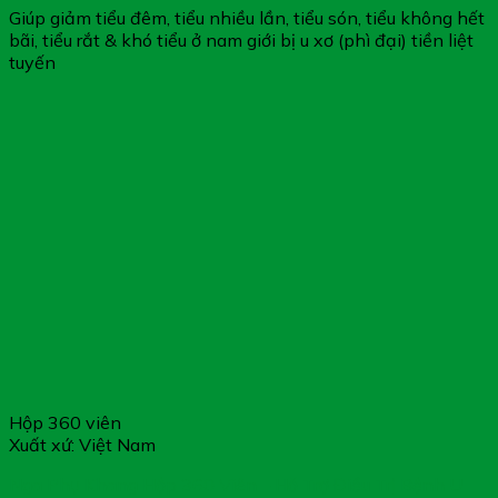
Giúp giảm tiểu đêm, tiểu nhiều lần, tiểu són, tiểu không hết
bãi, tiểu rắt & khó tiểu ở nam giới bị u xơ (phì đại) tiền liệt
tuyến
Hộp 360 viên
Xuất xứ: Việt Nam
Nga Phụ Khang Hộp 360 Viên – Hỗ Trợ Điều Trị Bệnh U