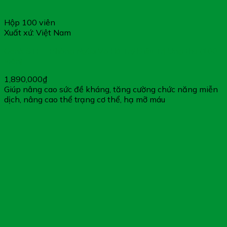
Hộp 100 viên
Xuất xứ: Việt Nam
Genk STF – Phòng Ngừa Và Hỗ Trợ Điều Trị Ung thư (100
viên)
1,890,000
₫
Giúp nâng cao sức đề kháng, tăng cường chức năng miễn
dịch, nâng cao thể trạng cơ thể, hạ mỡ máu