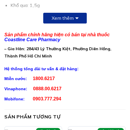
Khổ qua: 1,,5g
Dây thìa canh: 0,8g
Xem thêm
Cỏ ngọt: 0,2g
Sản phẩm chính hãng hiện có bán tại nhà thuốc
Công Dụng Trà Tiểu Đường Traly:
Coastline Care Pharmacy
Hỗ trợ giảm đường huyết, hỗ trợ giảm biến chứng do
– Gia Hân: 284/43 Lý Thường Kiệt, Phường Diên Hồng,
bệnh tiểu đường
Thành Phố Hồ Chí Minh
Hệ thống tổng đài tư vấn & đặt hàng:
1800.6217
Miễn cước:
0888.00.6217
Vinaphone:
0903.777.294
Mobifone:
Ai Nên Dùng Trà Tiểu Đường Traly:
SẢN PHẨM TƯƠNG TỰ
Người mắc bệnh tiểu đường, rối loạn dung nạp đường
huyết