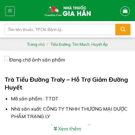
Skip
to
content
Tìm
kiếm:
Trang chủ
/
Tiểu Đường, Tim Mạch, Huyết Áp
Trà Tiểu Đường Traly – Hỗ Trợ Giảm Đường
Huyết
Mã sản phẩm : TTDT
Nhà sản xuất: CÔNG TY TNHH THƯƠNG MẠI DƯỢC
PHẨM TRANG LY
Công dụng: Trà Tiểu Đường Traly hỗ trợ giảm đường
Xem thêm
huyết, hỗ trợ giảm biến chứng do bệnh tiểu đường