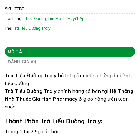
SKU:
TTDT
Xuất xứ: Việt Nam
Danh mục:
Tiểu Đường, Tim Mạch, Huyết Áp
Giấy phép: 10305/2019/ĐKSP – 1771/2024/XNQC-
ATTP
Thẻ:
Trà Tiểu Đường Traly
Quy cách: Hộp 20 túi
Tình trạng hàng: Hết hàng
MÔ TẢ
ĐÁNH GIÁ (0)
Trà Tiểu Đường Traly
hỗ trợ giảm biến chứng do bệnh
tiểu đường
Trà Tiểu Đường Traly
chính hãng có bán tại
Hệ Thống
Nhà Thuốc Gia Hân Pharmacy
& giao hàng trên toàn
quốc
Thành Phần Trà Tiểu Đường Traly:
Trong 1 túi 2,5g có chứa: