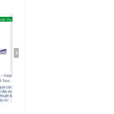
Tuýp 15g
 – Giúp
ả Sẹo
 quả các
ì đại do
 thuật &
ây ra
lạnh,