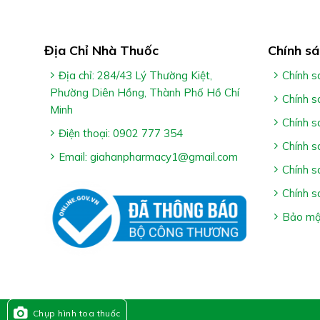
mạch nhỏ, ho do lạnh.
Địa Chỉ Nhà Thuốc
Chính sá
Địa chỉ: 284/43 Lý Thường Kiệt,
Chính s
Phường Diên Hồng, Thành Phố Hồ Chí
Chính s
Minh
Chính s
Điện thoại: 0902 777 354
Chính s
Cách Dùng Trà Gừng Traphaco
Email: giahanpharmacy1@gmail.com
Chính s
Uống ngày 2-3 lần, mỗi lần uống 1 túi.
Chính s
Hòa mỗi túi vào khoảng 40ml nước nóng. Thuốc 
Bảo mật
pha
*Lưu ý:
– Tác dụng của sản phẩm tùy thuộc vào cơ địa hấp t
Chụp hình toa thuốc