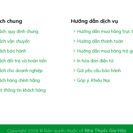
ch chung
Hướng dẫn dịch vụ
ách, quy định chung
Hướng dẫn mua hàng trực 
ách vận chuyển
Hướng dẫn thanh toán
ách bảo hành
Hướng dẫn mua hàng trả g
ách đổi trả và hoàn tiền
In hóa đơn điện tử
:
ách cho doanh nghiệp
Gửi yêu cầu bảo hành
ách hàng chính hãng
Góp ý, Khiếu Nại
o
nên dùng lúc ấm (khoảng 40-50
C), sử dụng trong vòng 2 giờ 
 thông tin khách hàng
hu của từng người
Copyright 2026 © Bản quyền thuốc về
Nhà Thuốc Gia Hân