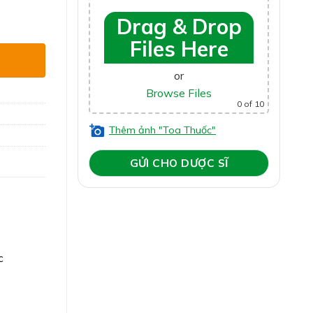
hỏ, ho do
nh, Đầy Trướng số lượng
Drag & Drop
Files Here
or
Browse Files
0
of 10
Thêm ảnh "Toa Thuốc"
c