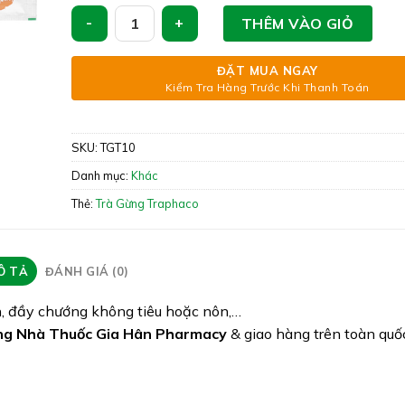
lạnh, người nhiễm lạnh, chân tay lạnh, mạch n
Trà Gừng Traphaco – Hỗ Trợ Giảm Đau Bụng Do Lạ
THÊM VÀO GIỎ
lạnh.
Xuất xứ: Việt Nam
ĐẶT MUA NGAY
Kiểm Tra Hàng Trước Khi Thanh Toán
Giấy phép: VD-25081-16
Quy cách: Hộp 10 gói
SKU:
TGT10
Tình trạng hàng: Còn hàng
Danh mục:
Khác
Thẻ:
Trà Gừng Traphaco
Ô TẢ
ĐÁNH GIÁ (0)
nh, đầy chướng không tiêu hoặc nôn,…
ng Nhà Thuốc Gia Hân Pharmacy
& giao hàng trên toàn quố