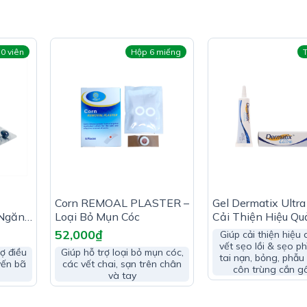
0 viên
Hộp 6 miếng
Corn REMOAL PLASTER –
Gel Dermatix Ultra
Ngăn
Loại Bỏ Mụn Cóc
Cải Thiện Hiệu Qu
Lồi
52,000
₫
Giúp cải thiện hiệu
vết sẹo lồi & sẹo ph
ợ điều
Giúp hỗ trợ loại bỏ mụn cóc,
tai nạn, bỏng, phẫu
yến bã
các vết chai, sạn trên chân
côn trùng cắn g
và tay
hoặc nôn, đại tiện lỏng do lạnh, người nhiễm lạnh, chân tay 