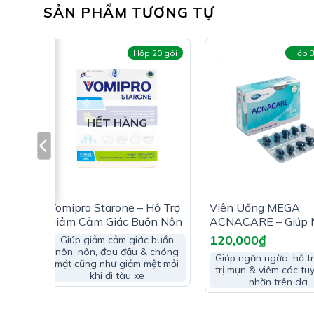
SẢN PHẨM TƯƠNG TỰ
viên
Hộp 20 gói
Hộp 3
HẾT HÀNG
sol
Vomipro Starone – Hỗ Trợ
Viên Uống MEGA
Các
Giảm Cảm Giác Buồn Nôn
ACNACARE – Giúp 
hiết
Ngừa Mụn
120,000
₫
Giúp giảm cảm giác buồn
điện
nôn, nôn, đau đầu & chóng
thể
Giúp ngăn ngừa, hỗ tr
mặt cũng như giảm mệt mỏi
trị mụn & viêm các tu
Chỉ Định Trà Gừng Traphaco:
khi đi tàu xe
nhờn trên da
Ðiều trị đau bụng do lạnh, đầy chướng không tiêu 