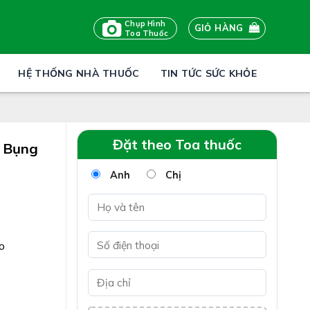
Chụp Hình
GIỎ HÀNG
Toa Thuốc
HỆ THỐNG NHÀ THUỐC
TIN TỨC SỨC KHỎE
Đặt theo Toa thuốc
u Bụng
Anh
Chị
o
g do
 lỏng do