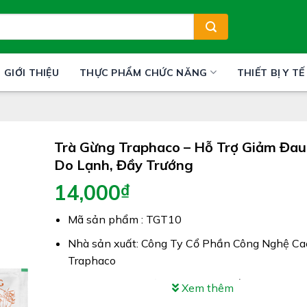
GIỚI THIỆU
THỰC PHẨM CHỨC NĂNG
THIẾT BỊ Y TẾ
Trà Gừng Traphaco – Hỗ Trợ Giảm Đa
Do Lạnh, Đầy Trướng
14,000
₫
Mã sản phẩm : TGT10
Nhà sản xuất: Công Ty Cổ Phần Công Nghệ Ca
Traphaco
Công dụng: Trà Gừng Traphaco điều trị đau bụn
Xem thêm
lạnh, đầy chướng không tiêu hoặc nôn, đại tiện