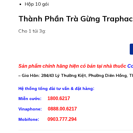
Hộp 10 gói
Thành Phần Trà Gừng Traphac
Cho 1 túi 3g:
Gừng tươi (Rhizoma Zingiberí): 1.6g
Tá Dược (glucose, lactose, amidon) vđ 3,0g
Sản phẩm chính hãng hiện có bán tại nhà thuốc
Co
– Gia Hân: 284/43 Lý Thường Kiệt, Phường Diên Hồng, 
Hệ thống tổng đài tư vấn & đặt hàng:
1800.6217
Miễn cước:
0888.00.6217
Vinaphone:
0903.777.294
Mobifone: