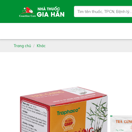
Skip
Tìm
to
kiếm:
content
Trang chủ
/
Khác