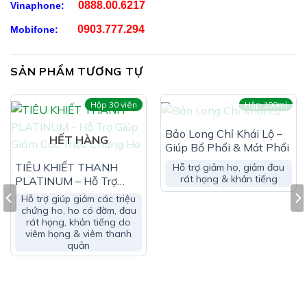
Tinh dầu Tần dày lá:…………………..0,4mg (Tương đương
0888.00.6217
Vinaphone:
1,96g tần dầy lá)
0903.777.294
Mobifone:
Phụ liệu: đường phèn, đường RE, sorbitol (420i), natri
benzoat (211) , chất kết dính (Polyethylene glycol
SẢN PHẨM TƯƠNG TỰ
(PEG 400)), nước cất
Hộp 30 viên
Hộp 100ml
HẾT HÀNG
Bảo Long Chỉ Khái Lộ –
HẾT HÀNG
Giúp Bổ Phổi & Mát Phổi
TIÊU KHIẾT THANH
Hỗ trợ giảm ho, giảm đau
rát họng & khản tiếng
PLATINUM – Hỗ Trợ
Giúp Giảm Các Triệu
Hỗ trợ giúp giảm các triệu
Chứng Ho
chứng ho, ho có đờm, đau
rát họng, khản tiếng do
viêm họng & viêm thanh
quản