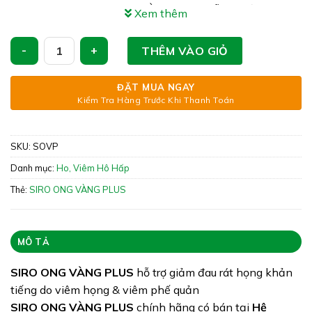
Công dụng: SIRO ONG VÀNG PLUS hỗ trợ giảm đau
Xem thêm
rát họng khản tiếng do viêm họng & viêm phế quản
SIRO ONG VÀNG PLUS - Hỗ Trợ Giảm Đau Rát Họng (Hộp 30 
Xuất xứ: Việt Nam
THÊM VÀO GIỎ
Giấy phép: 1173/2022/ĐKSP – 1147/2022/XNQC-
ĐẶT MUA NGAY
ATTP
Kiểm Tra Hàng Trước Khi Thanh Toán
Quy cách: Hộp 30 gói
Tình trạng hàng: Còn hàng
SKU:
SOVP
Danh mục:
Ho, Viêm Hô Hấp
Thẻ:
SIRO ONG VÀNG PLUS
MÔ TẢ
SIRO ONG VÀNG PLUS
hỗ trợ giảm đau rát họng khản
tiếng do viêm họng & viêm phế quản
SIRO ONG VÀNG PLUS
chính hãng có bán tại
Hệ