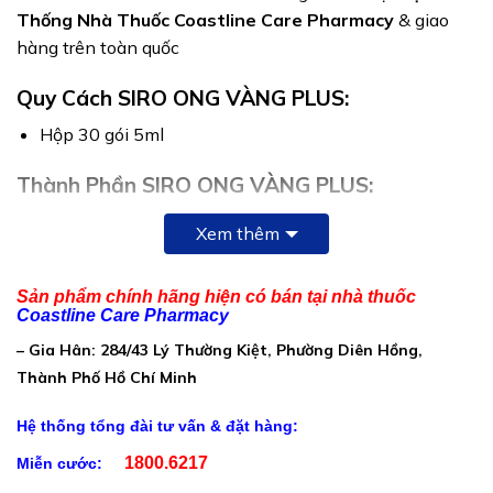
Thống Nhà Thuốc Coastline Care Pharmacy
& giao
hàng trên toàn quốc
Quy Cách SIRO ONG VÀNG PLUS:
Hộp 30 gói 5ml
Thành Phần SIRO ONG VÀNG PLUS:
Mỗi 5ml chứa:
Xem thêm
Dịch ép tắc (quất):………………………..1,2g (Tương đương
5g trái tắc)
Sản phẩm chính hãng hiện có bán tại nhà thuốc
Coastline Care Pharmacy
Chiết xuất cúc tím:………………………50mg (Tương đương
– Gia Hân: 284/43 Lý Thường Kiệt, Phường Diên Hồng,
210mg cúc tím)
Thành Phố Hồ Chí Minh
Eucalyptol:………………………………..1,5mg
Hệ thống tổng đài tư vấn & đặt hàng:
Tinh dầu Gừng:………………………….1,2mg (Tương đương
0,48g gừng)
1800.6217
Miễn cước: