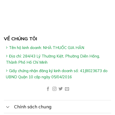
Công Dụng SIRO ONG VÀNG PLUS:
VỀ CHÚNG TÔI
Hỗ trợ giảm ho & giảm đờm
Tên hộ kinh doanh: NHÀ THUỐC GIA HÂN
Hỗ trợ giảm đau rát họng khản tiếng do viêm họng &
Địa chỉ: 284/43 Lý Thường Kiệt, Phường Diên Hồng,
viêm phế quản
Thành Phố Hồ Chí Minh
Giấy chứng nhận đăng ký kinh doanh số: 41J8023673 do
UBND Quận 10 cấp ngày 05/04/2016
Chính sách chung
Ai Nên Dùng SIRO ONG VÀNG PLUS: