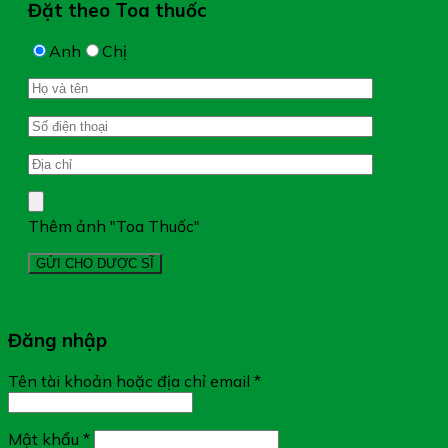
Đặt theo Toa thuốc
Anh
Chị
Thêm ảnh "Toa Thuốc"
Đăng nhập
Tên tài khoản hoặc địa chỉ email
*
Mật khẩu
*