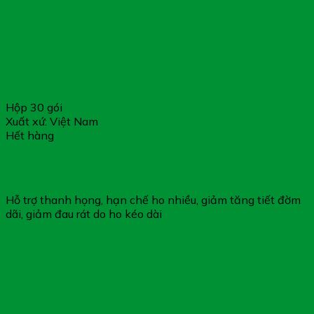
Hộp 30 gói
Xuất xứ: Việt Nam
Hết hàng
Siro Ho BobBaby – Hỗ Trợ Thanh Họng, Giảm ho & Đau
Rát Họng
Hỗ trợ thanh họng, hạn chế ho nhiều, giảm tăng tiết đờm
dãi, giảm đau rát do ho kéo dài