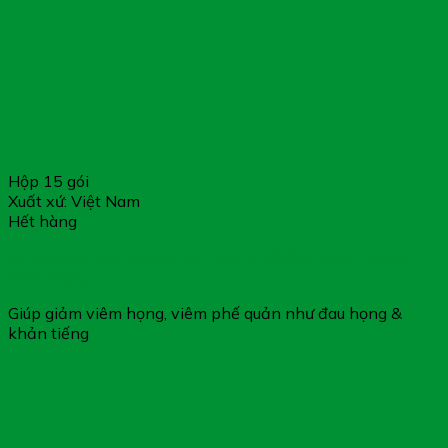
Hộp 15 gói
Xuất xứ: Việt Nam
Hết hàng
Siro Hebee Hota Dạng Gói – Hỗ Trợ Giảm Triệu Chứng Của
Viêm Họng
Giúp giảm viêm họng, viêm phế quản như đau họng &
khản tiếng