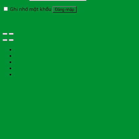
Ghi nhớ mật khẩu
Đăng nhập
Quên mật khẩu?
Tìm đường
Chat Zalo
Gọi điện
Messenger
Chụp toa thuốc