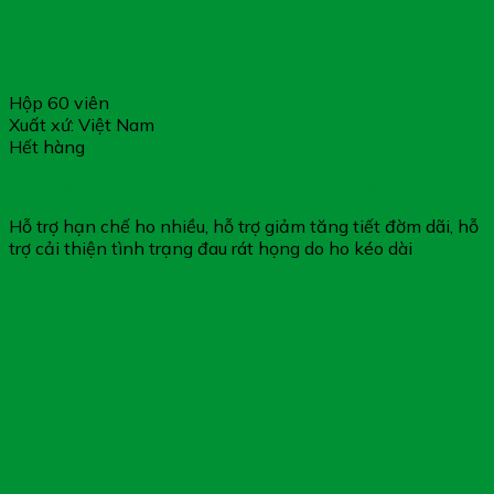
Hộp 60 viên
Xuất xứ: Việt Nam
Hết hàng
Bổ Phổi Ích Phế Đan – Hỗ Trợ Bổ Phổi & Giảm Ho
Hỗ trợ hạn chế ho nhiều, hỗ trợ giảm tăng tiết đờm dãi, hỗ
trợ cải thiện tình trạng đau rát họng do ho kéo dài