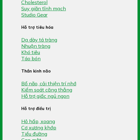
Cholesterol
Suy giãn tĩnh mạch
Studio Gear
Hỗ trợ tiêu hóa
Dạ dày tá tràng
Nhuận tràng
Khó tiêu
Táo bón
Thần kinh não
Bổ não, cải thiện trí nhớ
Kiểm soát căng thẳng
Hỗ trợ giấc ngủ ngon
Hỗ trợ điều trị
Hô hấp, xoang
Cơ xương khớp
Tiểu đường
Gan mật