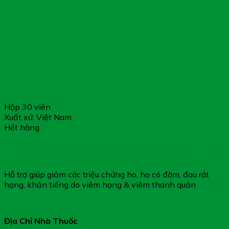
Hộp 30 viên
Xuất xứ: Việt Nam
Hết hàng
TIÊU KHIẾT THANH PLATINUM – Hỗ Trợ Giúp Giảm Các
Triệu Chứng Ho
Hỗ trợ giúp giảm các triệu chứng ho, ho có đờm, đau rát
họng, khản tiếng do viêm họng & viêm thanh quản
Địa Chỉ Nhà Thuốc