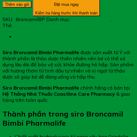
Thêm vào giỏ
Đặt mua ngay
Bimbi
Pharmalife
Kiểm tra hàng trước khi thanh toán
Giảm
SKU:
BroncamilBP
Danh mục:
Ho, Viêm Hô Hấp
,
Trẻ Em
Ho,
Thẻ:
Siro Broncamil Bimbi Pharmalife
Giảm
Viêm
Mô tả
Phế
Quản
Siro Broncamil Bimbi Pharmalife
được sản xuất từ Ý với
số
thành phần là thảo dược thiên nhiên nên bé có thể sử
lượng
dụng lâu dài để bảo vệ sức khỏe đường hô hấp. Sản phẩm
với hương thơm từ tinh dầu tự nhiên và vị ngọt từ thảo
dược sẽ giúp bé dễ dàng uống và hấp thu.
Siro Broncamil Bimbi Pharmalife
chính hãng có bán tại
Hệ Thống Nhà Thuốc Coastline Care Pharmacy
& giao
hàng trên toàn quốc
Thành phần trong siro Broncamil
Bimbi Pharmalife
Chiết xuất hydroglyceric từ ngọn cây hoa Grindelia,