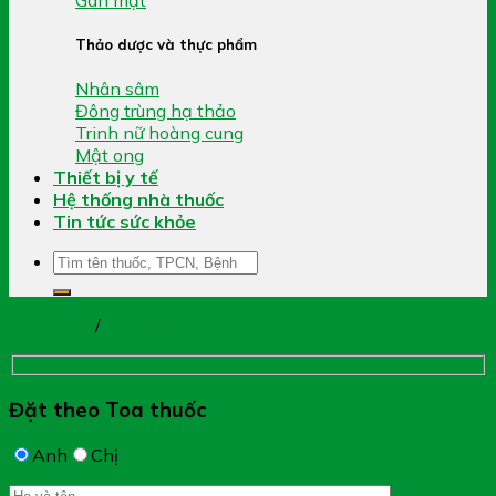
Thảo dược và thực phẩm
Nhân sâm
Đông trùng hạ thảo
Trinh nữ hoàng cung
Mật ong
Thiết bị y tế
Hệ thống nhà thuốc
Tin tức sức khỏe
Tìm
kiếm:
Trang chủ
/
Ho, Viêm Hô Hấp
Đặt theo Toa thuốc
Anh
Chị