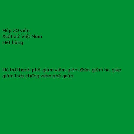
Hộp 20 viên
Xuất xứ: Việt Nam
Hết hàng
Bảo Phế Vương Hộp 20 Viên – Dành Cho Người Khó Thở,
Viêm Phổi, Viêm Phế Quản
Hỗ trợ thanh phế, giảm viêm, giảm đờm, giảm ho, giúp
giảm triệu chứng viêm phế quản