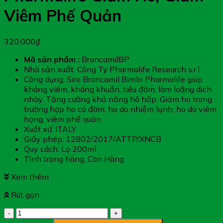
Viêm Phế Quản
320,000
₫
Mã sản phẩm :
BroncamilBP
Nhà sản xuất: Công Ty Pharmalife Research s.r.l
Công dụng: Siro Broncamil Bimbi Pharmalife giúp
kháng viêm, kháng khuẩn, tiêu đờm, làm loãng dịch
nhày. Tăng cường khả năng hô hấp. Giảm ho trong
trường hợp ho có đờm, ho do nhiễm lạnh, ho do viêm
họng, viêm phế quản.
Xuất xứ: ITALY
Giấy phép: 12802/2017/ATTP/XNCB
Quy cách: Lọ 200ml
Tình trạng hàng: Còn Hàng
Xem thêm
Rút gọn
Siro
Broncamil