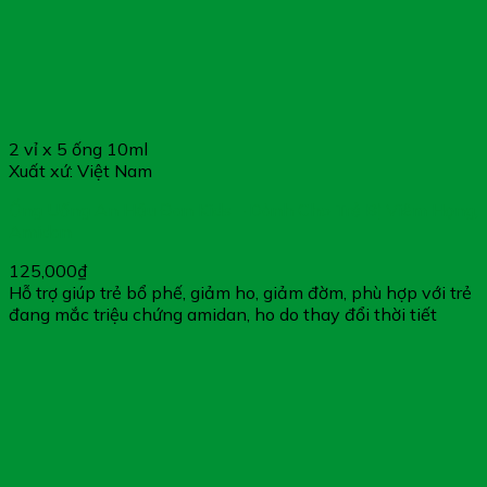
2 vỉ x 5 ống 10ml
Xuất xứ: Việt Nam
Ống Uống An Hầu Đan Kids – Dành Cho Trẻ Bị Viêm Họng,
Amidan
125,000
₫
Hỗ trợ giúp trẻ bổ phế, giảm ho, giảm đờm, phù hợp với trẻ
đang mắc triệu chứng amidan, ho do thay đổi thời tiết