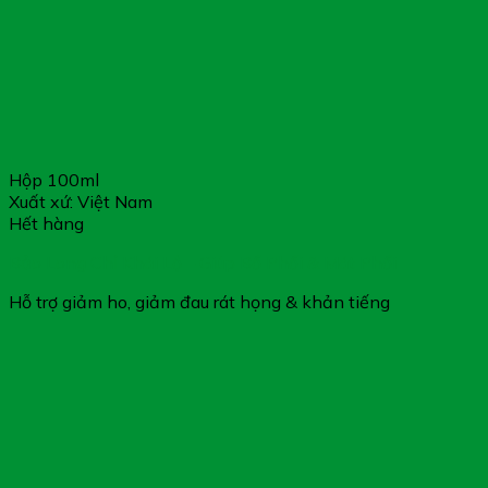
Hộp 100ml
Xuất xứ: Việt Nam
Hết hàng
Bảo Long Chỉ Khái Lộ – Giúp Bổ Phổi & Mát Phổi
Hỗ trợ giảm ho, giảm đau rát họng & khản tiếng