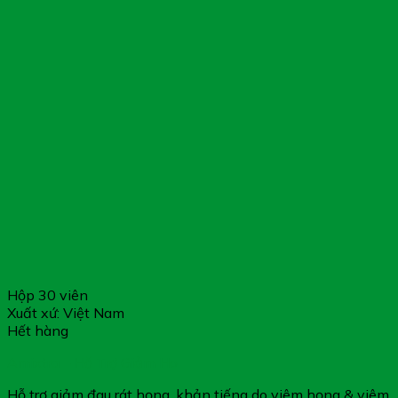
Hộp 30 viên
Xuất xứ: Việt Nam
Hết hàng
Amixtra – Hỗ Trợ Giảm Ho
Hỗ trợ giảm đau rát họng, khản tiếng do viêm họng & viêm