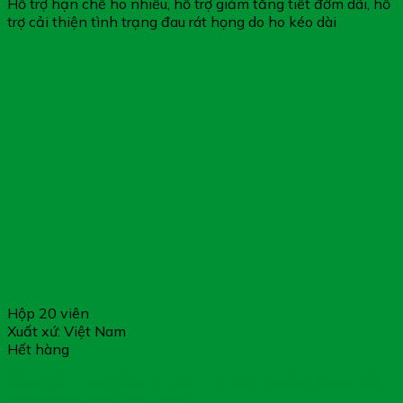
Hỗ trợ hạn chế ho nhiều, hỗ trợ giảm tăng tiết đờm dãi, hỗ
trợ cải thiện tình trạng đau rát họng do ho kéo dài
Hộp 20 viên
Xuất xứ: Việt Nam
Hết hàng
Bảo Phế Vương Hộp 20 Viên – Dành Cho Người Khó Thở,
Viêm Phổi, Viêm Phế Quản