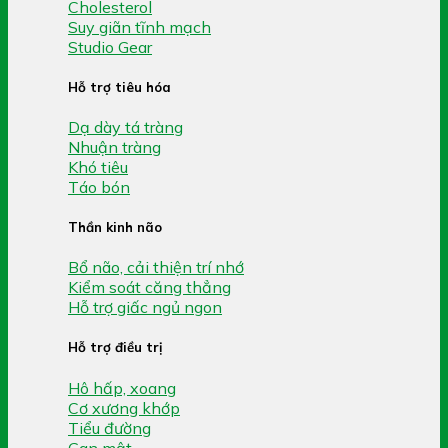
Cholesterol
Suy giãn tĩnh mạch
Studio Gear
Hỗ trợ tiêu hóa
Dạ dày tá tràng
Nhuận tràng
Khó tiêu
Táo bón
Thần kinh não
Bổ não, cải thiện trí nhớ
Kiểm soát căng thẳng
Hỗ trợ giấc ngủ ngon
Hỗ trợ điều trị
Hô hấp, xoang
Cơ xương khớp
Tiểu đường
Gan mật