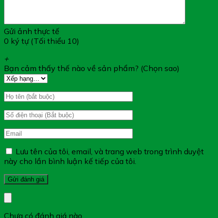
đau họng
Hỗ trợ giảm khản tiếng do viêm họng, viêm phế quản
Gửi ảnh thực tế
0 ký tự (Tối thiểu 10)
+
Bạn cảm thấy thế nào về sản phẩm? (Chọn sao)
Đối Tượng Sử Dụng SIRO BỔ PHẾ
PHARBACO:
Trẻ em từ 3 tuổi trở lên và người lớn bị ho, ho có đờm,
đau họng, khản tiếng do viêm họng, viêm phế quản
Lưu tên của tôi, email, và trang web trong trình duyệt
này cho lần bình luận kế tiếp của tôi.
Hướng Dẫn Sử Dụng SIRO BỔ PHẾ
PHARBACO:
Dùng qua đường uống, sau bữa ăn. Ngày uống 3 lần
Chưa có đánh giá nào.
Trẻ em từ 3 – 6 tuổi: mỗi lần 10 ml