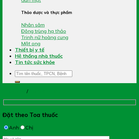
Thảo dược và thực phẩm
Nhân sâm
Đông trùng hạ thảo
Trinh nữ hoàng cung
Mật ong
Thiết bị y tế
Hệ thống nhà thuốc
Tin tức sức khỏe
Tìm
kiếm:
Trang chủ
/
Ho, Viêm Hô Hấp
Đặt theo Toa thuốc
Anh
Chị