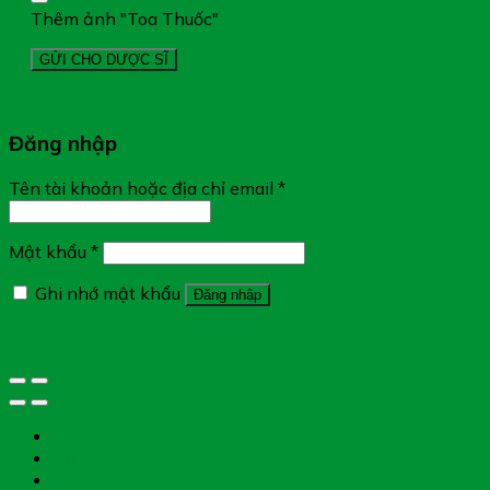
Thêm ảnh "Toa Thuốc"
Đăng nhập
Tên tài khoản hoặc địa chỉ email
*
Mật khẩu
*
Ghi nhớ mật khẩu
Đăng nhập
Quên mật khẩu?
Tìm đường
Chat Zalo
Gọi điện