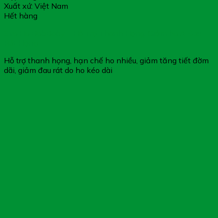
Xuất xứ: Việt Nam
Hết hàng
Siro Ho BobBaby – Hỗ Trợ Thanh Họng, Giảm ho & Đau
Rát Họng
Hỗ trợ thanh họng, hạn chế ho nhiều, giảm tăng tiết đờm
dãi, giảm đau rát do ho kéo dài