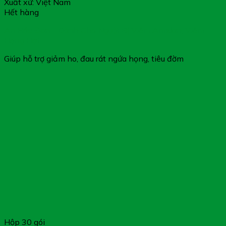
Xuất xứ: Việt Nam
Hết hàng
An Hầu Đan – Dành Cho Người Bị Viêm Amidan, Viêm
Họng Hạt
Giúp hỗ trợ giảm ho, đau rát ngứa họng, tiêu đờm
Hộp 30 gói