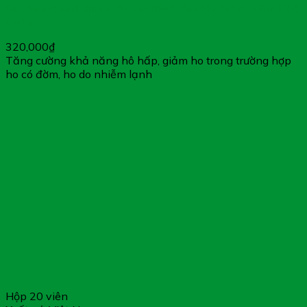
Siro Broncamil Bimbi Pharmalife Giảm Ho, Giảm Viêm Phế
Quản
320,000
₫
Tăng cường khả năng hô hấp, giảm ho trong trường hợp
ho có đờm, ho do nhiễm lạnh
Hộp 20 viên