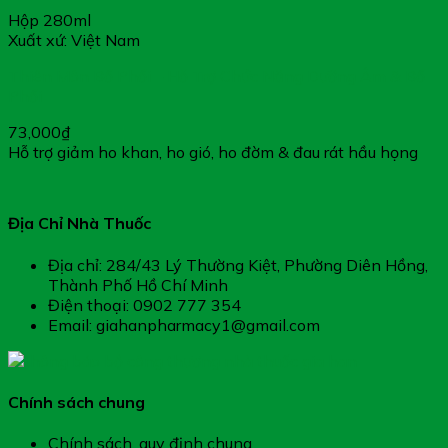
Hộp 280ml
Xuất xứ: Việt Nam
Thiên Môn Bổ Phổi – Hỗ Trợ Chức Năng Dưỡng Âm & Bổ
Phổi
73,000
₫
Hỗ trợ giảm ho khan, ho gió, ho đờm & đau rát hầu họng
Địa Chỉ Nhà Thuốc
Địa chỉ: 284/43 Lý Thường Kiệt, Phường Diên Hồng,
Thành Phố Hồ Chí Minh
Điện thoại: 0902 777 354
Email: giahanpharmacy1@gmail.com
Chính sách chung
Chính sách, quy định chung