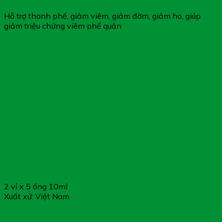
Hỗ trợ thanh phế, giảm viêm, giảm đờm, giảm ho, giúp
giảm triệu chứng viêm phế quản
2 vỉ x 5 ống 10ml
Xuất xứ: Việt Nam
Ống Uống An Hầu Đan Kids – Dành Cho Trẻ Bị Viêm Họng,