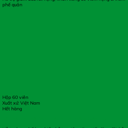
phế quản
Hộp 60 viên
Xuất xứ: Việt Nam
Hết hàng
Bổ Phổi Ích Phế Đan – Hỗ Trợ Bổ Phổi & Giảm Ho