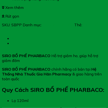
Xem thêm
Rút gọn
SKU:
SBPP
Danh mục:
Ho, Viêm Hô Hấp
Thẻ:
SIRO BỔ
PHẾ PHARBACO
Mô tả
Đánh giá (0)
SIRO BỔ PHẾ PHARBACO
Hỗ trợ giảm ho, giúp hỗ trợ
giảm đờm
SIRO BỔ PHẾ PHARBACO
chính hãng có bán tại
Hệ
Thống Nhà Thuốc Gia Hân Pharmacy
& giao hàng trên
toàn quốc
Quy Cách SIRO BỔ PHẾ PHARBACO:
Lọ 120ml