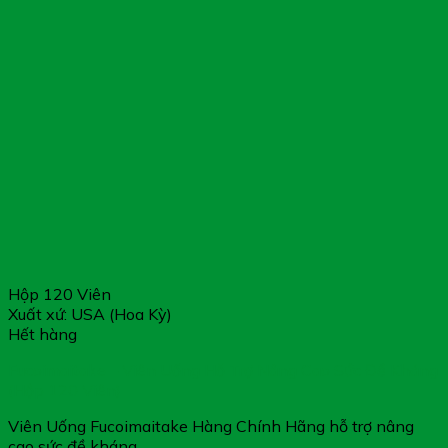
Hộp 120 Viên
Xuất xứ: USA (Hoa Kỳ)
Hết hàng
Fucoimaitake – Viên Uống Hỗ Trợ Nâng Cao Sức Đề Kháng
(Hộp 120 Viên)
Viên Uống Fucoimaitake Hàng Chính Hãng hỗ trợ nâng
cao sức đề kháng