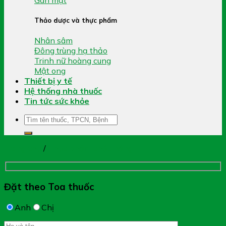
Thảo dược và thực phẩm
Nhân sâm
Đông trùng hạ thảo
Trinh nữ hoàng cung
Mật ong
Thiết bị y tế
Hệ thống nhà thuốc
Tin tức sức khỏe
Tìm
kiếm:
Trang chủ
/
Thực phẩm chức năng
Đặt theo Toa thuốc
Anh
Chị