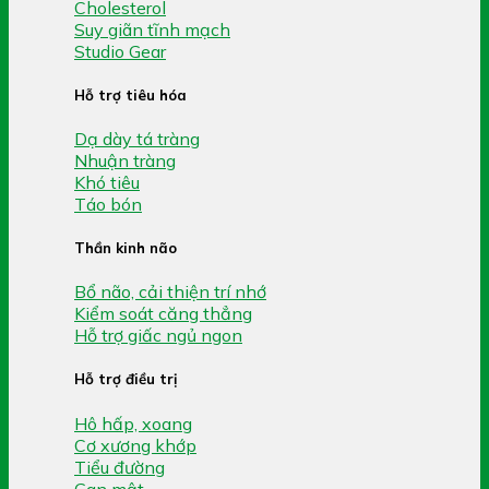
Cholesterol
Suy giãn tĩnh mạch
Studio Gear
Hỗ trợ tiêu hóa
Dạ dày tá tràng
Nhuận tràng
Khó tiêu
Táo bón
Thần kinh não
Bổ não, cải thiện trí nhớ
Kiểm soát căng thẳng
Hỗ trợ giấc ngủ ngon
Hỗ trợ điều trị
Hô hấp, xoang
Cơ xương khớp
Tiểu đường
Gan mật