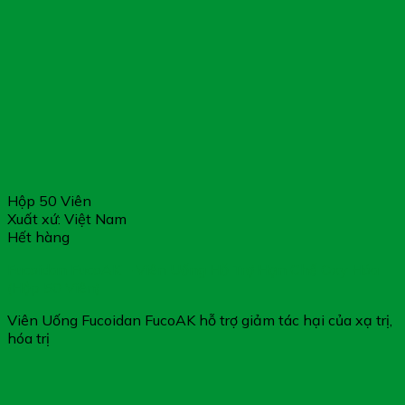
Hộp 50 Viên
Xuất xứ: Việt Nam
Hết hàng
Fucoidan FucoAK – Viên Uống Hỗ Trợ Hạn Chế Oxy Hóa
(Hộp 50 Viên)
Viên Uống Fucoidan FucoAK hỗ trợ giảm tác hại của xạ trị,
hóa trị