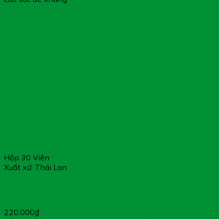
Hộp 30 Viên
Xuất xứ: Thái Lan
Centrum Silver 50+ Dietary Supplement Product – Hàng
Chính Hãng (Hộp 30 Viên)
220,000
₫