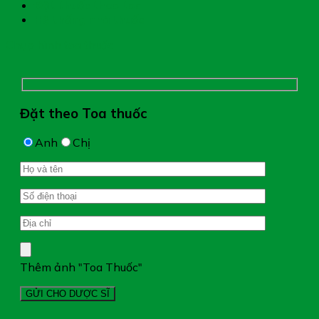
Đặt thuốc theo toa
Hệ thống nhà thuốc
Chụp hình toa thuốc
Đặt theo Toa thuốc
Anh
Chị
Thêm ảnh "Toa Thuốc"