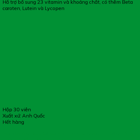
Hỗ trợ bổ sung 23 vitamin và khoáng chất, có thêm Beta
caroten, Lutein và Lycopen
Hộp 30 viên
Xuất xứ: Anh Quốc
Hết hàng
Natures Aid Beta Glucans Immune Support + – Giúp Tăng
Cường Chất Chống Oxy Hóa