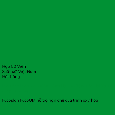
Hộp 50 Viên
Xuất xứ: Việt Nam
Hết hàng
Fucoidan FucoUM – Viên Uống Hỗ Trợ Giảm Tác Hại Xạ Trị
(Hộp 50 Viên)
Fucoidan FucoUM hỗ trợ hạn chế quá trình oxy hóa