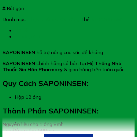
Rút gọn
Danh mục:
Thực phẩm chức năng
Thẻ:
SAPONINSEN
Mô tả
Đánh giá (0)
SAPONINSEN
hỗ trợ nâng cao sức đề kháng
SAPONINSEN
chính hãng có bán tại
Hệ Thống Nhà
Thuốc Gia Hân Pharmacy
& giao hàng trên toàn quốc
Quy Cách SAPONINSEN:
Hộp 12 ống
Thành Phần SAPONINSEN:
Nguyên liệu cho 1 ống 8ml:
Cao Đảng sâm: 500mg
Phụ liệu: Acesulfarm K, chất chống oxy hóa- acid citric,