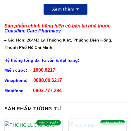
Cao giềng giấng (Butea superba): 150mg
Xem thêm
Cao sà xành tử: 100mg
Cao hoàng kỳ: 50mg
Sản phẩm chính hãng hiện có bán tại nhà thuốc
Coastline Care Pharmacy
Quế nhục: 30mg
– Gia Hân: 284/43 Lý Thường Kiệt, Phường Diên Hồng,
Kẽm picolinate: 30mg
Thành Phố Hồ Chí Minh
Phụ liệu: Avicel, talc, PVP: 1100mg
Hệ thống tổng đài tư vấn & đặt hàng:
Công Dụng Sâm Kỳ Vương:
1800.6217
Miễn cước:
Hỗ trợ tăng cường nội tiết tố nam Testosterol, hỗ trợ
0888.00.6217
Vinaphone:
bổ thận tráng dương
0903.777.294
Mobifone:
Hỗ trợ tăng cường sinh lực, hỗ trợ sinh lý nam
Hỗ trợ cố tính, hỗ trợ tăng cường sức bền thể lực, hỗ
SẢN PHẨM TƯƠNG TỰ
trợ chống suy nhược cơ thể, hỗ trợ mạnh gân cốt
Hỗ trợ cải thiện chứng đau lưng, mỏi gối do thận yếu
Hộp 30 viên
Hộp 30 viên