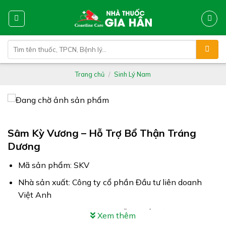
Skip
to
content
Tìm
kiếm:
Trang chủ
/
Sinh Lý Nam
Sâm Kỳ Vương – Hỗ Trợ Bổ Thận Tráng
Dương
Mã sản phẩm: SKV
Nhà sản xuất: Công ty cổ phần Đầu tư liên doanh
Việt Anh
Công dụng: Sâm Kỳ Vương hỗ trợ bổ thận tráng dương
Xem thêm