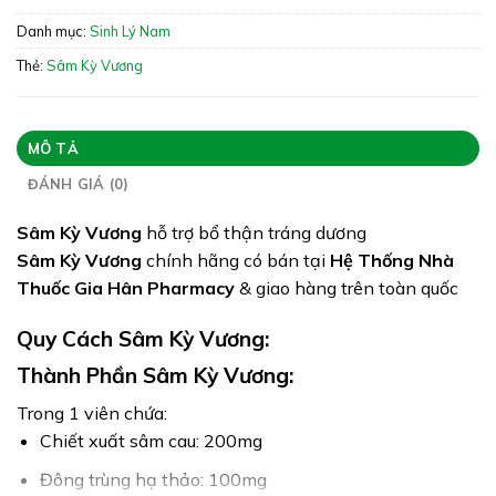
Xuất xứ: Việt Nam
Danh mục:
Sinh Lý Nam
Giấy phép: 1121/2018/ĐKSP
Thẻ:
Sâm Kỳ Vương
Quy cách:
Tình trạng hàng: Hết hàng
MÔ TẢ
ĐÁNH GIÁ (0)
Sâm Kỳ Vương
hỗ trợ bổ thận tráng dương
Sâm Kỳ Vương
chính hãng có bán tại
Hệ Thống Nhà
Thuốc Gia Hân Pharmacy
& giao hàng trên toàn quốc
Quy Cách Sâm Kỳ Vương:
Thành Phần Sâm Kỳ Vương:
Trong 1 viên chứa:
Chiết xuất sâm cau: 200mg
Đông trùng hạ thảo: 100mg