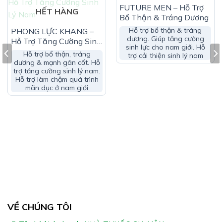
HẾT HÀNG
FUTURE MEN – Hỗ Trợ
HẾT HÀNG
Bổ Thận & Tráng Dương
Hỗ trợ bổ thận & tráng
PHONG LỰC KHANG –
dương. Giúp tăng cường
Hỗ Trợ Tăng Cường Sinh
sinh lực cho nam giới. Hỗ
Lý Nam
Hỗ trợ bổ thận, tráng
trợ cải thiện sinh lý nam
dương & mạnh gân cốt. Hỗ
trợ tăng cường sinh lý nam.
Đối Tượng Sử Dụng Sâm Kỳ Vương:
Hỗ trợ làm chậm quá trình
mãn dục ở nam giới
Người suy giảm chức năng sinh lý, giảm ham muốn
Người có triệu chứng yếu sinh lý, liệt dương, xuất tinh
sớm
Nan giới từ 18 tuổi trở lên cơ bắp suy yếu, sức khỏe
giảm sút, trong thời kỳ mãn dục
Hướng Dẫn Sử Dụng Sâm Kỳ Vương:
Dùng 1 viên/lần/ngày, dùng trước khi đi ngủ 2-5 giờ
VỀ CHÚNG TÔI
Có thể uống 1 lần trước khi đi ngủ hoặc sau 3 ngày