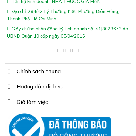
Tên hộ kinh doanh: NHÀ THUỐC GIA HÂN
(72 giờ)
Địa chỉ: 284/43 Lý Thường Kiệt, Phường Diên Hồng,
*Lưu ý:
Thành Phố Hồ Chí Minh
Giấy chứng nhận đăng ký kinh doanh số: 41J8023673 do
Sản phẩm không phải thuốc và không có tác dụng
UBND Quận 10 cấp ngày 05/04/2016
thay thế thuốc trị bệnh
Không dùng cho người mẫn cảm với bất kỳ thành
phần trong sản phẩm
Cảm ơn bạn đã xem bài viết “
Sâm Kỳ Vương – Hỗ Trợ
Chính sách chung
Bổ Thận Tráng Dương
”
Cần đặt hàng hoặc tư vấn thêm về sản phẩm, vui lòng
Hướng dẫn dịch vụ
gọi tổng đài tư vấn Hệ Thống Nhà Thuốc Gia Hân
Pharmacy: 1800.6217 để được phục vụ
Giờ làm việc
Xin cảm ơn Quý khách hàng