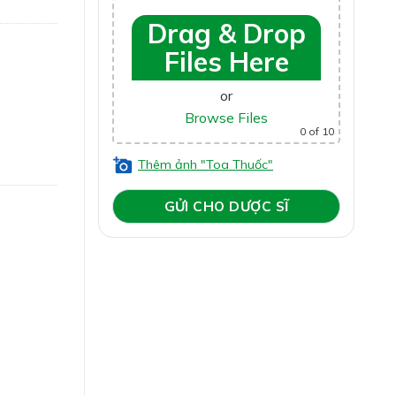
NQC-
Drag & Drop
Files Here
or
Browse Files
0
of 10
Thêm ảnh "Toa Thuốc"