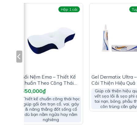
Biotin: 8,3 µg
p 7g
Hộp 1 cái
Tu
Phụ liệu: Cellulose, ester acid béo glycerin, vỏ nang
Công Dụng Rutin-C Stella:
Hỗ trợ chống oxy hóa
Hỗ trợ tăng sức bền thành mạch, giúp bảo vệ t
 –
Gối Nệm Ema – Thiết Kế
Gel Dermatix Ultra –
 Chết
Chuẩn Theo Công Thái
Cải Thiện Hiệu Quả
Học
Lồi
650,000
₫
Giúp cải thiện hiệu q
vết sẹo lồi & sẹo phì 
 Sản
Thiết kế chuẩn công thái học
tai nạn, bỏng, phẫu t
hanh
giúp gối ôm trọn cổ, vai, gáy
côn trùng cắn gây
 lông
& nâng thẳng đốt sống cổ
Ai Nên Dùng Rutin-C Stella:
dù bạn nằm ngửa hay nằm
nghiêng
Người trưởng thành