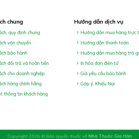
ch chung
Hướng dẫn dịch vụ
ách, quy định chung
Hướng dẫn mua hàng trực 
ách vận chuyển
Hướng dẫn thanh toán
ách bảo hành
Hướng dẫn mua hàng trả g
năng thay thế thuốc chữa bệnh
ách đổi trả và hoàn tiền
In hóa đơn điện tử
hu của từng người
ách cho doanh nghiệp
Gửi yêu cầu bảo hành
ách hàng chính hãng
Góp ý, Khiếu Nại
 thông tin khách hàng
Copyright 2026 © Bản quyền thuốc về
Nhà Thuốc Gia Hân