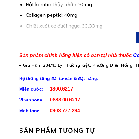
Bột keratin thủy phân: 90mg
Collagen peptid: 40mg
Chiết xuất cỏ đuôi ngựa: 33,33mg
Bột chiết xuất mầm lúa bì: 10,34mg
Methylsulfonymethan: 8,33mg
Sản phẩm chính hãng hiện có bán tại nhà thuốc
Co
l-Cystine: 8,33mg
– Gia Hân: 284/43 Lý Thường Kiệt, Phường Diên Hồng, 
Kẽm gluconate: 6,3mg
Hệ thống tổng đài tư vấn & đặt hàng:
Chiết xuất nấm men chứa selen: 3,83mg
1800.6217
Miễn cước:
N-acetyl glucosamine: 3,33mg
0888.00.6217
Vinaphone:
Natri sắt citrat: 3,10mg
0903.777.294
Mobifone:
ß-caroten: 540 µg
Vitamin C: 1,67mg
SẢN PHẨM TƯƠNG TỰ
Hesperidin: 0,33mg