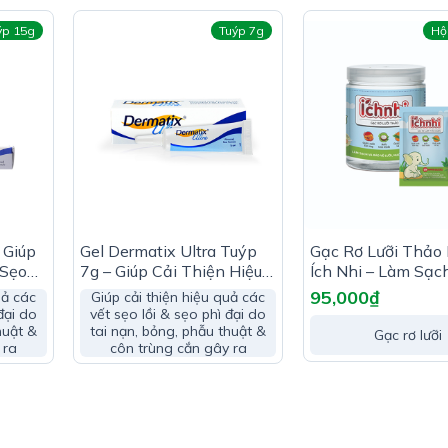
ýp 15g
Tuýp 7g
Hộ
 gelatin, caramel, titan dioxide.
hành mạch
 Giúp
Gel Dermatix Ultra Tuýp
Gạc Rơ Lưỡi Thảo
 Sẹo
7g – Giúp Cải Thiện Hiệu
Ích Nhi – Làm Sạc
Quả Sẹo Lồi
Vệ Lưỡi, Nướu Cho
95,000
₫
uả các
Giúp cải thiện hiệu quả các
đại do
vết sẹo lồi & sẹo phì đại do
huật &
tai nạn, bỏng, phẫu thuật &
Gạc rơ lưỡi
 ra
côn trùng cắn gây ra