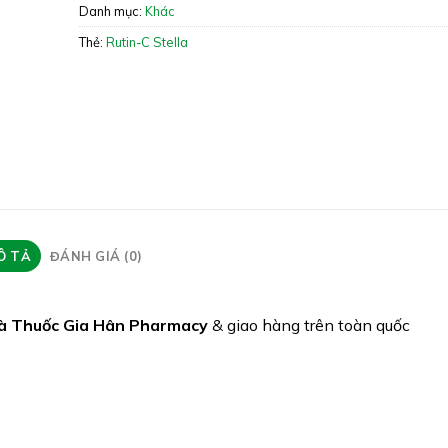
Danh mục:
Khác
Giấy phép: 3704/2020/ĐKSP – 1714/2024/X
ATTP
Thẻ:
Rutin-C Stella
Quy cách:
Tình trạng hàng: Hết hàng
Ô TẢ
ĐÁNH GIÁ (0)
à Thuốc Gia Hân Pharmacy
& giao hàng trên toàn quốc