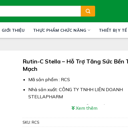
GIỚI THIỆU
THỰC PHẨM CHỨC NĂNG
THIẾT BỊ Y TẾ
Rutin-C Stella – Hỗ Trợ Tăng Sức Bền
Mạch
Mã sản phẩm : RCS
Nhà sản xuất: CÔNG TY TNHH LIÊN DOANH
STELLAPHARM
Công dụng: Rutin-C Stella hỗ trợ chống oxy hóa
Xem thêm
tăng sức bền thành mạch, hỗ trợ bảo vệ thàn
SKU:
RCS
Xuất xứ: Việt Nam