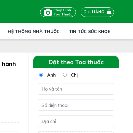
Chụp Hình
GIỎ HÀNG
Toa Thuốc
HỆ THỐNG NHÀ THUỐC
TIN TỨC SỨC KHỎE
Đặt theo Toa thuốc
 Thành
Anh
Chị
, giúp
h mạch