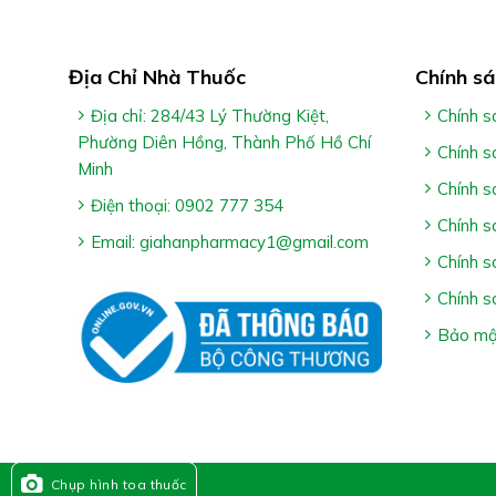
Cách Dùng Rutin-C Stella:
Người trưởng thành uống 3 viên/ngày
Địa Chỉ Nhà Thuốc
Chính sá
Uống với nước hoặc nước ấm. Không nhai
Địa chỉ: 284/43 Lý Thường Kiệt,
Chính s
Phường Diên Hồng, Thành Phố Hồ Chí
Chính s
*Lưu ý:
Minh
Chính s
Điện thoại: 0902 777 354
– Sản phẩm không phải là thuốc và không có chức 
Chính s
Email: giahanpharmacy1@gmail.com
– Tác dụng của sản phẩm tùy thuộc vào cơ địa hấp t
Chính s
Chính s
Bảo mật
Chụp hình toa thuốc