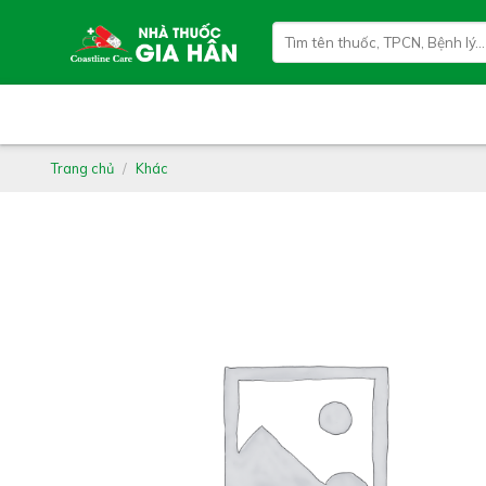
Skip
Tìm
to
kiếm:
content
Trang chủ
/
Khác