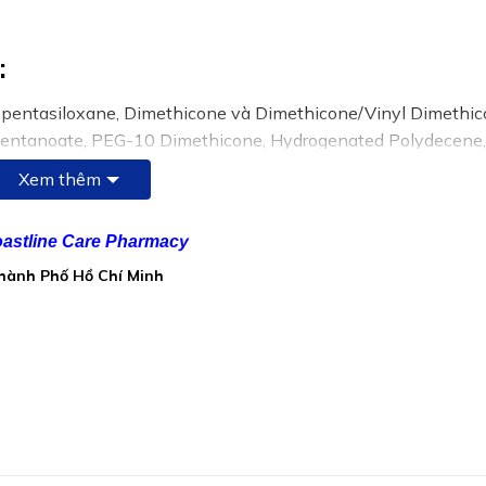
:
pentasiloxane, Dimethicone và Dimethicone/Vinyl Dimethi
opentanoate, PEG-10 Dimethicone, Hydrogenated Polydecene
Extract, Centella asiatica Extract, Polyurethane-35 (Baycusan
Xem thêm
astline Care Pharmacy
Thành Phố Hồ Chí Minh