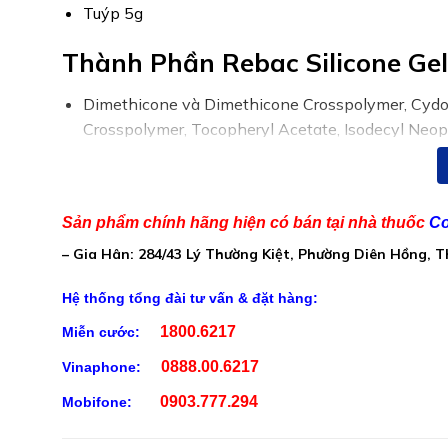
Tuýp 5g
Thành Phần Rebac Silicone Gel
Dimethicone và Dimethicone Crosspolymer, Cydo
Crosspolymer, Tocopheryl Acetate, Isodecyl Ne
Hyaluronate, st-Oligopeptide-1, Allium cepa Bulb 
Glyceryl Caprylate và Glyceryl Undecylenate.
Sản phẩm chính hãng hiện có bán tại nhà thuốc
Co
– Gia Hân: 284/43 Lý Thường Kiệt, Phường Diên Hồng, 
Hệ thống tổng đài tư vấn & đặt hàng:
1800.6217
Miễn cước:
0888.00.6217
Vinaphone:
0903.777.294
Mobifone: