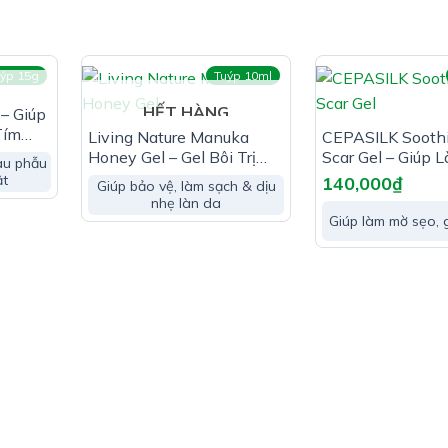
ýp 15g
Tuýp 10ml
HẾT HÀNG
– Giúp
Tím
Living Nature Manuka
CEPASILK Sooth
Honey Gel – Gel Bôi Trị
Scar Gel – Giúp 
au phẫu
Mụn & Trị Thâm
Sẹo, Giảm Thâm
ật
140,000
₫
Giúp bảo vệ, làm sạch & dịu
nhẹ làn da
Giúp làm mờ sẹo,
guyên nhân như: sẹo sau phẫu thuật, sẹo sinh mổ, sẹo bỏng, s