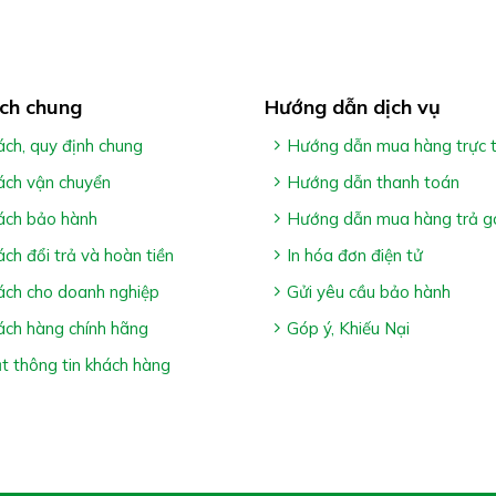
á và các vết sẹo khác được các chuyên gia chăm sóc sức khỏe
ch chung
Hướng dẫn dịch vụ
ách, quy định chung
Hướng dẫn mua hàng trực 
ách vận chuyển
Hướng dẫn thanh toán
ách bảo hành
Hướng dẫn mua hàng trả g
ách đổi trả và hoàn tiền
In hóa đơn điện tử
ách cho doanh nghiệp
Gửi yêu cầu bảo hành
c sau đó thấm khô.
ách hàng chính hãng
Góp ý, Khiếu Nại
ng trên toàn bộ khu vực bị vết sẹo mà không cần mát xa, chà
 thông tin khách hàng
ử dụng mỹ phẩm, kem chống nắng. Bôi 02 lần mỗi ngày, sáng 