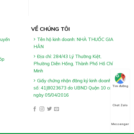
 khuyên
VỀ CHÚNG TÔI
tuyến
Tên hộ kinh doanh: NHÀ THUỐC GIA
HÂN
Địa chỉ: 284/43 Lý Thường Kiệt,
óp
Phường Diên Hồng, Thành Phố Hồ Chí
Minh
Giấy chứng nhận đăng ký kinh doanh
Tìm đường
số: 41J8023673 do UBND Quận 10 cấp
 xát. Đế
ngày 05/04/2016
và tối
Chat Zalo
Messenger