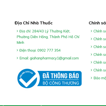
xước, té ngã, sẹo do tai nạn, sẹo do mụn trứng c
dùng
Địa Chỉ Nhà Thuốc
Chính sá
Địa chỉ: 284/43 Lý Thường Kiệt,
Chính s
Phường Diên Hồng, Thành Phố Hồ Chí
Chính s
Minh
Chính s
Điện thoại: 0902 777 354
Cách Dùng Rebac Silicone Gel:
Chính s
Email: giahanpharmacy1@gmail.com
Chính s
Làm sạch vùng bị sẹo bằng xà phòng nhẹ và nướ
Chính s
Lấy một lượng nhỏ bằng hạt đậu, trải một lớp mỏ
Bảo mật
khô trong khoảng 1-2 phút, sau khi khô có thể s
liên tục ít nhất 2 tháng
*Lưu ý: