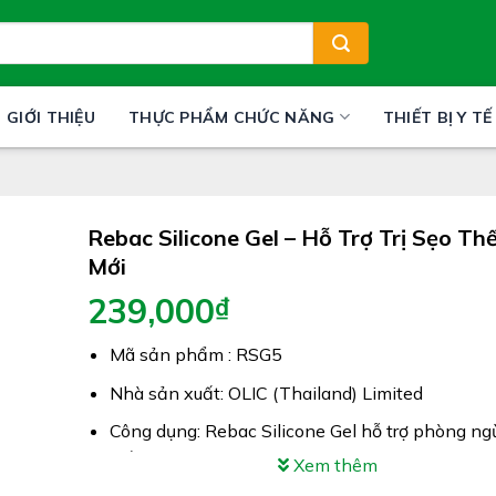
GIỚI THIỆU
THỰC PHẨM CHỨC NĂNG
THIẾT BỊ Y TẾ
Rebac Silicone Gel – Hỗ Trợ Trị Sẹo Th
Mới
239,000
₫
Mã sản phẩm : RSG5
Nhà sản xuất: OLIC (Thailand) Limited
Công dụng: Rebac Silicone Gel hỗ trợ phòng ng
điều trị sẹo
Xem thêm