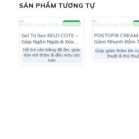
SẢN PHẨM TƯƠNG TỰ
Tuýp 6g
Tu
HẾT HÀNG
HẾT HÀNG
Gel Trị Sẹo KELO COTE –
POSTOPIX CREAM 
Giúp Ngăn Ngừa & Xóa Mờ
Giảm Nhanh Bầm 
Sẹo Lồi, Sẹo Phì Đại
Sau Thủ Thuật
Hỗ trợ cân bằng độ ẩm, giúp
Giúp giảm thâm tím s
làm mờ thâm & đều màu da
thuật & thủ thu
hơn
Công Dụng Rebac Silicone Gel:
Giúp dự phòng và điều trị các loại sẹo do nhiều n