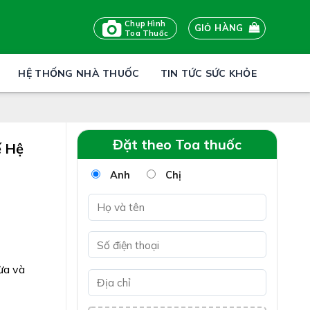
Chụp Hình
GIỎ HÀNG
Toa Thuốc
HỆ THỐNG NHÀ THUỐC
TIN TỨC SỨC KHỎE
Đặt theo Toa thuốc
ế Hệ
Anh
Chị
ừa và