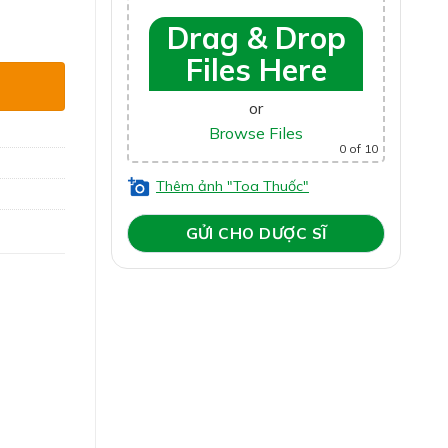
ượng
Drag & Drop
Files Here
or
Browse Files
0
of 10
Thêm ảnh "Toa Thuốc"