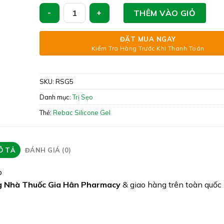
Xuất xứ: Thái Lan
Rebac Silicone Gel – Hỗ Trợ Trị Sẹo Thế Hệ Mới số l
THÊM VÀO GIỎ
Giấy phép: 220002569/PCBA-HCM
Quy cách: Tuýp 5g
ĐẶT MUA NGAY
Kiểm Tra Hàng Trước Khi Thanh Toán
Tình trạng hàng: Còn hàng
SKU:
RSG5
Danh mục:
Trị Sẹo
Thẻ:
Rebac Silicone Gel
Ô TẢ
ĐÁNH GIÁ (0)
o
 Nhà Thuốc Gia Hân Pharmacy
& giao hàng trên toàn quốc