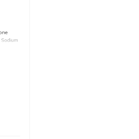
cone
, Sodium
*),