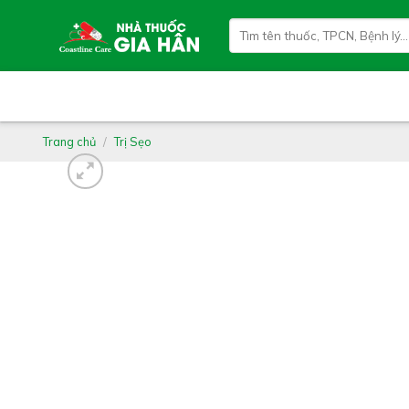
Skip
Tìm
to
kiếm:
content
Trang chủ
/
Trị Sẹo