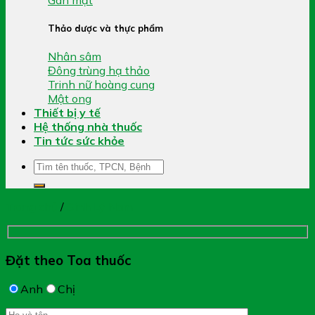
Thảo dược và thực phẩm
Nhân sâm
Đông trùng hạ thảo
Trinh nữ hoàng cung
Mật ong
Thiết bị y tế
Hệ thống nhà thuốc
Tin tức sức khỏe
Tìm
kiếm:
Trang chủ
/
Sinh Lý Nam
Đặt theo Toa thuốc
Anh
Chị