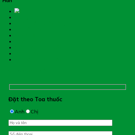
Hân
Trang chủ
Thực phẩm chức năng
Hệ miễn dịch
Mẹ và bé
Thiết bị y tế
Giới thiệu nhà thuốc
Đặt thuốc theo toa
Hệ thống nhà thuốc
Chụp hình toa thuốc
Đặt theo Toa thuốc
Anh
Chị