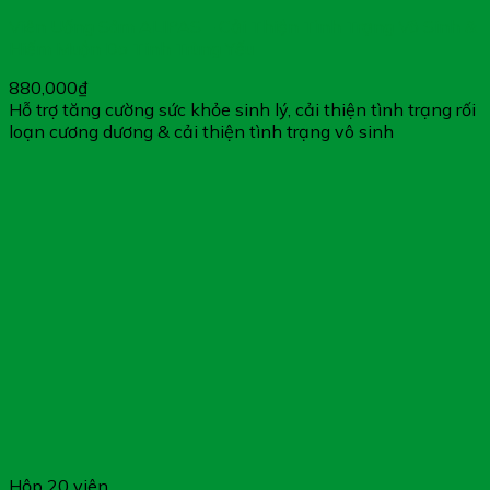
Viên Uống Sâm ALIPAS – Cải Thiện Tình Trạng Vô Sinh &
Hiếm Muộn Do Tinh Trùng Yếu
880,000
₫
Hỗ trợ tăng cường sức khỏe sinh lý, cải thiện tình trạng rối
loạn cương dương & cải thiện tình trạng vô sinh
Hộp 20 viên