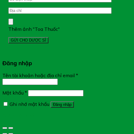
Thêm ảnh "Toa Thuốc"
Đăng nhập
Tên tài khoản hoặc địa chỉ email
*
Mật khẩu
*
Ghi nhớ mật khẩu
Đăng nhập
Quên mật khẩu?