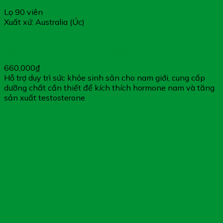
Lọ 90 viên
Xuất xứ: Australia (Úc)
Vitatree Oyster Extract – Cung Cấp Dưỡng Chất Kích
Thích Hormone & Cải Thiện Sinh Lý Nam
660,000
₫
Hỗ trợ duy trì sức khỏe sinh sản cho nam giới, cung cấp
dưỡng chất cần thiết để kích thích hormone nam và tăng
sản xuất testosterone