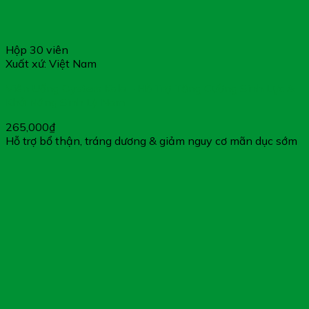
Hộp 30 viên
Xuất xứ: Việt Nam
Viên Uống Oysters Kala – Hỗ Trợ Tăng Cường Sinh Lực &
Khả Năng Sinh Lý Nam
265,000
₫
Hỗ trợ bổ thận, tráng dương & giảm nguy cơ mãn dục sớm