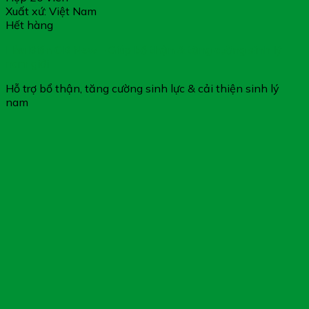
Xuất xứ: Việt Nam
Hết hàng
Hàu Biển OB New – Giúp bổ thận & tăng cường sinh lý
nam giới
Hỗ trợ bổ thận, tăng cường sinh lực & cải thiện sinh lý
nam