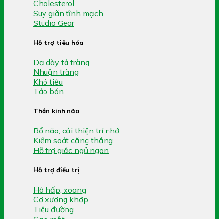
Cholesterol
Suy giãn tĩnh mạch
Studio Gear
Hỗ trợ tiêu hóa
Dạ dày tá tràng
Nhuận tràng
Khó tiêu
Táo bón
Thần kinh não
Bổ não, cải thiện trí nhớ
Kiểm soát căng thẳng
Hỗ trợ giấc ngủ ngon
Hỗ trợ điều trị
Hô hấp, xoang
Cơ xương khớp
Tiểu đường
Gan mật