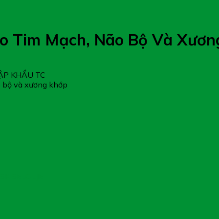
o Tim Mạch, Não Bộ Và Xươn
ẬP KHẨU TC
 bộ và xương khớp
SK SELOLJE