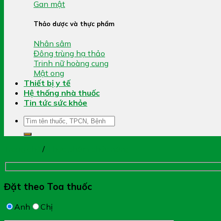
Gan mật
Thảo dược và thực phẩm
Nhân sâm
Đông trùng hạ thảo
Trinh nữ hoàng cung
Mật ong
Thiết bị y tế
Hệ thống nhà thuốc
Tin tức sức khỏe
Tìm
kiếm:
Trang chủ
/
Thực phẩm chức năng
Đặt theo Toa thuốc
Anh
Chị