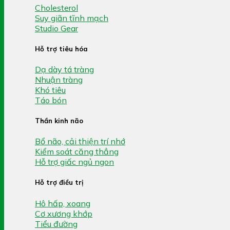
Cholesterol
Suy giãn tĩnh mạch
Studio Gear
Hỗ trợ tiêu hóa
Dạ dày tá tràng
Nhuận tràng
Khó tiêu
Táo bón
Thần kinh não
Bổ não, cải thiện trí nhớ
Kiểm soát căng thẳng
Hỗ trợ giấc ngủ ngon
Hỗ trợ điều trị
Hô hấp, xoang
Cơ xương khớp
Tiểu đường