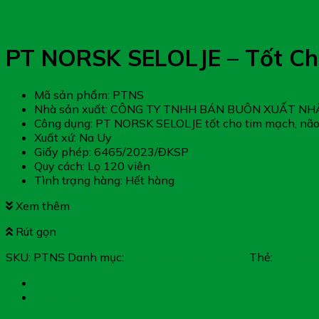
PT NORSK SELOLJE – Tốt Ch
Mã sản phẩm: PTNS
Nhà sản xuất: CÔNG TY TNHH BÁN BUÔN XUẤT NH
Công dụng: PT NORSK SELOLJE tốt cho tim mạch, não
Xuất xứ: Na Uy
Giấy phép: 6465/2023/ĐKSP
Quy cách: Lọ 120 viên
Tình trạng hàng: Hết hàng
Xem thêm
Rút gọn
SKU:
PTNS
Danh mục:
Thực phẩm chức năng
Thẻ:
PT NOR
Mô tả
Đánh giá (0)