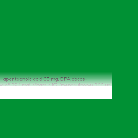
- apentaenoic acid 65 mg, DPA docos-
g số 294 mg), Vitamin K2 (menaquinone) 200 μg,