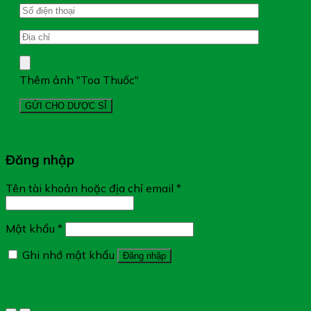
Thêm ảnh "Toa Thuốc"
Đăng nhập
Tên tài khoản hoặc địa chỉ email
*
Mật khẩu
*
Ghi nhớ mật khẩu
Đăng nhập
Quên mật khẩu?