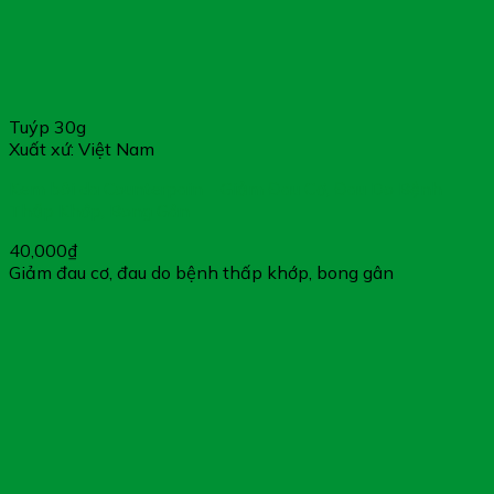
Tuýp 30g
Xuất xứ: Việt Nam
Kem bôi da Counterpain – Giảm Đau Cơ, Đau Do Bệnh
Thấp Khớp, Bong Gân
40,000
₫
Giảm đau cơ, đau do bệnh thấp khớp, bong gân