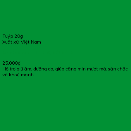
Tuýp 20g
Xuất xứ: Việt Nam
Kem Gót Sen – Trị Khô, Nứt Nẻ Da
25,000
₫
Hỗ trợ giữ ẩm, dưỡng da, giúp căng mịn mượt mà, săn chắc
và khoẻ mạnh