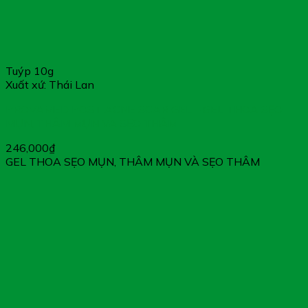
Tuýp 10g
Xuất xứ: Thái Lan
PROVAMED POST ACNE SCAR GEL – GEL THOA SẸO
MỤN, THÂM MỤN VÀ SẸO THÂM
246,000
₫
GEL THOA SẸO MỤN, THÂM MỤN VÀ SẸO THÂM