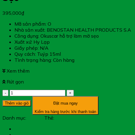
395,000
₫
Mã sản phẩm: O
Nhà sản xuất: BENOSTAN HEALTH PRODUCTS S.A
Công dụng: Okuscar hỗ trợ làm mờ sẹo
Xuất xứ: Hy Lạp
Giấy phép: N/A
Quy cách: Tuýp 15ml
Tình trạng hàng: Còn hàng
Xem thêm
Rút gọn
Okuscar
-
Thêm vào giỏ
Đặt mua ngay
Hỗ
Trợ
Kiểm tra hàng trước khi thanh toán
Làm
Danh mục:
Gel Bôi
Thẻ:
Okuscar
Mờ
Sẹo
Mô tả
số
Đánh giá (0)