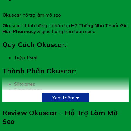
lượng
Okuscar
hỗ trợ làm mờ sẹo
Okuscar
chính hãng có bán tại
Hệ Thống Nhà Thuốc Gia
Hân Pharmacy
& giao hàng trên toàn quốc
Quy Cách Okuscar:
Tuýp 15ml
Thành Phần Okuscar:
Siloxanes
Dimethicone
Ascorbyl Palmitate
Xem thêm
Review Okuscar – Hỗ Trợ Làm Mờ
Sẹo