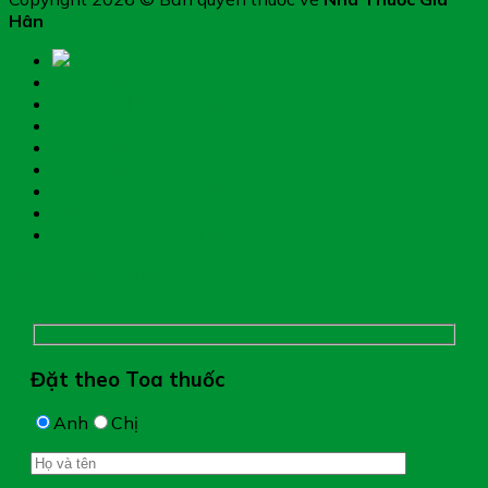
Hân
Trang chủ
Thực phẩm chức năng
Hệ miễn dịch
Mẹ và bé
Thiết bị y tế
Giới thiệu nhà thuốc
Đặt thuốc theo toa
Hệ thống nhà thuốc
Chụp hình toa thuốc
Đặt theo Toa thuốc
Anh
Chị