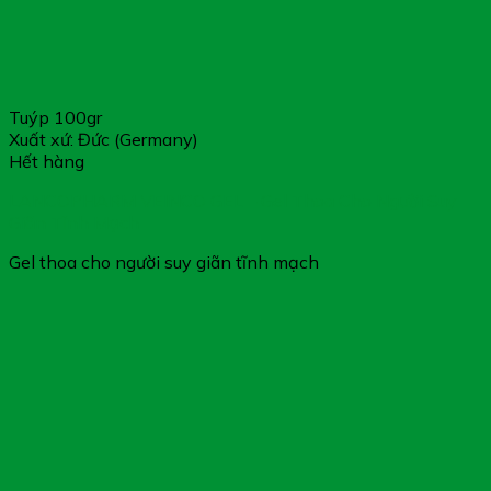
Tuýp 100gr
Xuất xứ: Đức (Germany)
Hết hàng
LANCOPHARM VEINCO GEL – Gel Thoa Cho Người Suy
Giãn Tĩnh Mạch
Gel thoa cho người suy giãn tĩnh mạch