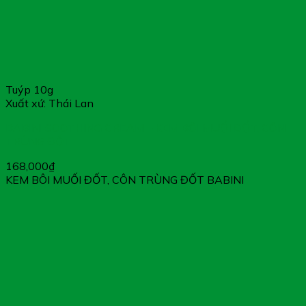
Tuýp 10g
Xuất xứ: Thái Lan
BABINI SOOTHING CREAM – KEM BÔI MUỐI ĐỐT, CÔN
TRÙNG ĐỐT
168,000
₫
KEM BÔI MUỐI ĐỐT, CÔN TRÙNG ĐỐT BABINI