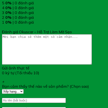
5
0%
| 0 đánh giá
4
0%
| 0 đánh giá
3
0%
| 0 đánh giá
2
0%
| 0 đánh giá
1
0%
| 0 đánh giá
Đánh giá ngay
Đánh giá Okuscar – Hỗ Trợ Làm Mờ Sẹo
Gửi ảnh thực tế
0 ký tự (Tối thiểu 10)
+
Bạn cảm thấy thế nào về sản phẩm? (Chọn sao)