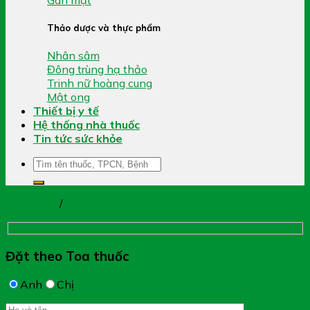
Thảo dược và thực phẩm
Nhân sâm
Đông trùng hạ thảo
Trinh nữ hoàng cung
Mật ong
Thiết bị y tế
Hệ thống nhà thuốc
Tin tức sức khỏe
Tìm
kiếm:
Trang chủ
/
Gel Bôi
Đặt theo Toa thuốc
Anh
Chị