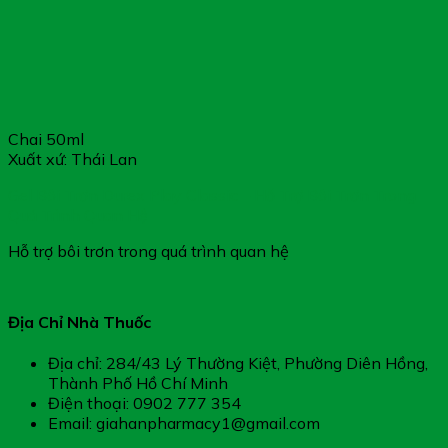
Chai 50ml
Xuất xứ: Thái Lan
Gel Bôi Trơn Durex Play Classic – Hỗ Trợ Bôi Trơn Trong
Quá Trình Quan Hệ
Hỗ trợ bôi trơn trong quá trình quan hệ
Địa Chỉ Nhà Thuốc
Địa chỉ: 284/43 Lý Thường Kiệt, Phường Diên Hồng,
Thành Phố Hồ Chí Minh
Điện thoại: 0902 777 354
Email: giahanpharmacy1@gmail.com