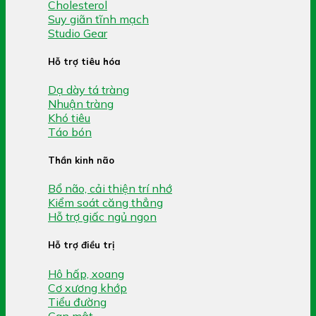
Cholesterol
Suy giãn tĩnh mạch
Studio Gear
Hỗ trợ tiêu hóa
Dạ dày tá tràng
Nhuận tràng
Khó tiêu
Táo bón
Thần kinh não
Bổ não, cải thiện trí nhớ
Kiểm soát căng thẳng
Hỗ trợ giấc ngủ ngon
Hỗ trợ điều trị
Hô hấp, xoang
Cơ xương khớp
Tiểu đường
Gan mật