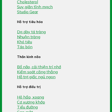
Cholesterol
Suy giãn tĩnh mạch
Studio Gear
Hỗ trợ tiêu hóa
Dạ dày tá tràng
Nhuận tràng
Khó tiêu
Táo bón
Thần kinh não
Bổ não, cải thiện trí nhớ
Kiểm soát căng thẳng
Hỗ trợ giấc ngủ ngon
Hỗ trợ điều trị
Hô hấp, xoang
Cơ xương khớp
Tiểu đường
Gan mật