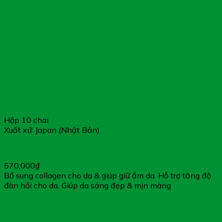
Hộp 10 chai
Xuất xứ: Japan (Nhật Bản)
ALFE Beauty Conc – Bổ Sung Collagen Cho Da
570,000
₫
Bổ sung collagen cho da & giúp giữ ẩm da. Hỗ trợ tăng độ
đàn hồi cho da. Giúp da sáng đẹp & mịn màng