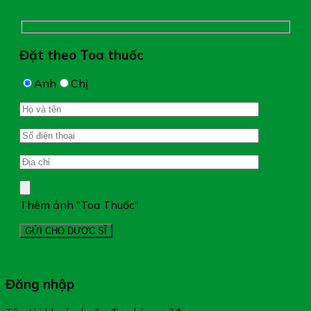
Đặt theo Toa thuốc
Anh
Chị
Thêm ảnh "Toa Thuốc"
Đăng nhập