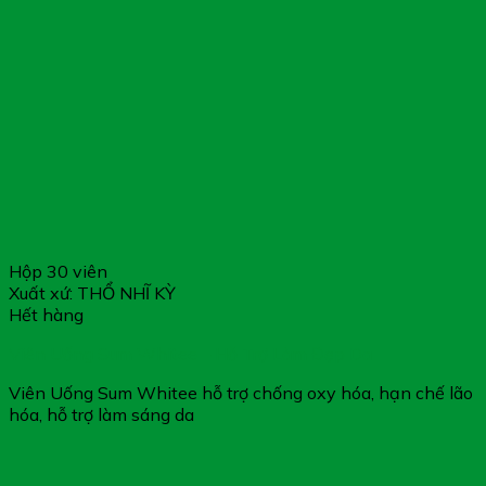
Hộp 30 viên
Xuất xứ: THỔ NHĨ KỲ
Hết hàng
Viên Uống Sum Whitee – Hỗ Trợ Làm Đẹp Da
Viên Uống Sum Whitee hỗ trợ chống oxy hóa, hạn chế lão
hóa, hỗ trợ làm sáng da