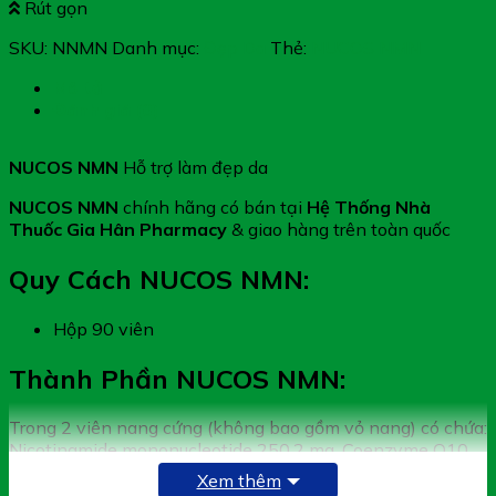
Rút gọn
SKU:
NNMN
Danh mục:
Đẹp Da
Thẻ:
NUCOS NMN
Mô tả
Đánh giá (0)
NUCOS NMN
Hỗ trợ làm đẹp da
NUCOS NMN
chính hãng có bán tại
Hệ Thống Nhà
Thuốc Gia Hân Pharmacy
& giao hàng trên toàn quốc
Quy Cách NUCOS NMN:
Hộp 90 viên
Thành Phần NUCOS NMN:
Trong 2 viên nang cứng (không bao gồm vỏ nang) có chứa:
Nicotinamide mononucleotide 250,2 mg, Coenzyme Q10
30 mg, Vitamin B3 (Nicotinamide) 4 mg
Xem thêm