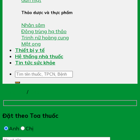
Thảo dược và thực phẩm
Nhân sâm
Đông trùng hạ thảo
Trinh nữ hoàng cung
Mật ong
Thiết bị y tế
Hệ thống nhà thuốc
Tin tức sức khỏe
Tìm
kiếm:
Trang chủ
/
Đẹp Da
Đặt theo Toa thuốc
Anh
Chị