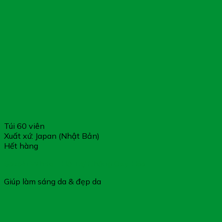
Túi 60 viên
Xuất xứ: Japan (Nhật Bản)
Hết hàng
Sasaki White – Hỗ Trợ Chống Oxy Hóa
Giúp làm sáng da & đẹp da