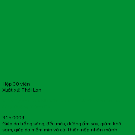
Hộp 30 viên
Xuất xứ: Thái Lan
Viên Dưỡng Da NNO Vite Aplicapz Whitening Serum –
Giúp Dưỡng Trắng Da
315,000
₫
Giúp da trắng sáng, đều màu, dưỡng ẩm sâu, giảm khô
sạm, giúp da mềm mịn và cải thiên nếp nhăn mảnh