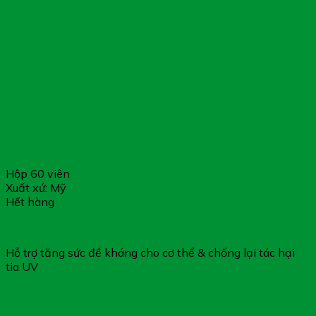
Hộp 60 viên
Xuất xứ: Mỹ
Hết hàng
PO NUTRITION Sunsafe Po – Hỗ Trợ Làm Đẹp Da
Hỗ trợ tăng sức đề kháng cho cơ thể & chống lại tác hại
tia UV