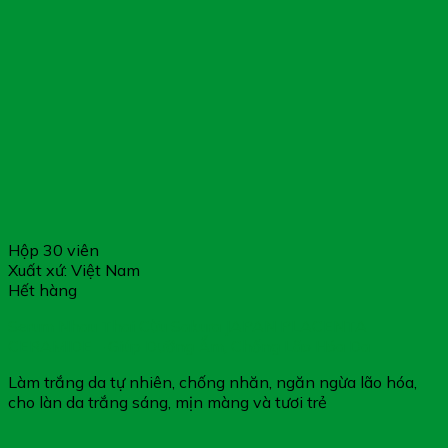
Hộp 30 viên
Xuất xứ: Việt Nam
Hết hàng
Serum Nhau Thai Cừu Sakura JAPAN PLACENTA
CERAMIDE – Giúp Dưỡng Ẩm, Chống Lão Hóa Da
Làm trắng da tự nhiên, chống nhăn, ngăn ngừa lão hóa,
cho làn da trắng sáng, mịn màng và tươi trẻ