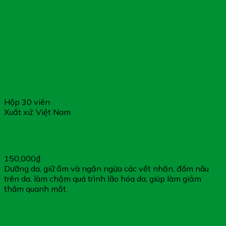
Hộp 30 viên
Xuất xứ: Việt Nam
Viên Dưỡng Da NNO Nourishing Night Oil – Giúp Dưỡng
Ẩm & Ngăn Ngừa Lão Hóa Da
150,000
₫
Dưỡng da, giữ ẩm và ngăn ngừa các vết nhăn, đốm nâu
trên da, làm chậm quá trình lão hóa da, giúp làm giảm
thâm quanh mắt